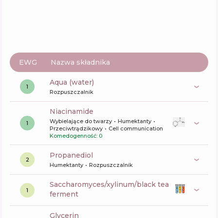
EWG
Nazwa składnika
aqua (water)
1
Rozpuszczalnik
niacinamide
Wybielające do twarzy
Humektanty
1
Przeciwtrądzikowy
Cell communication
Komedogenność: 0
propanediol
2
Humektanty
Rozpuszczalnik
saccharomyces/xylinum/black tea
1
ferment
glycerin