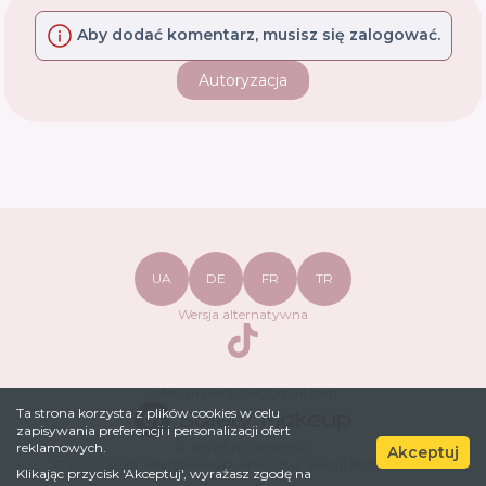
Aby dodać komentarz, musisz się zalogować.
Autoryzacja
UA
DE
FR
TR
Wersja alternatywna
TikTok
safetymakeupua@gmail.com
Ta strona korzysta z plików cookies w celu
zapisywania preferencji i personalizacji ofert
Polityka prywatności
reklamowych.
Akceptuj
© 2022-
2026
SafetyMakeup.
Analizator składu kosmetyków
.
Klikając przycisk 'Akceptuj', wyrażasz zgodę na