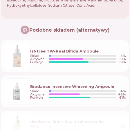
Isoleucine, Histidine, Fructose, Phenylalanine, Panthenol, Alcohol,
Hydroxyethylcellulose, Sodium Citrate, Citric Acid.
Podobne składem (alternatywy)
IsNtree TW-Real Bifida Ampoule
Skład
4
%
Aktywne
51
%
Funkcje
59
%
Biodance Intensive Whitening Ampoule
Skład
4
%
Aktywne
46
%
Funkcje
61
%
Biodance Skin Glow Vital Ampoule
Skład
5
%
Aktywne
40
%