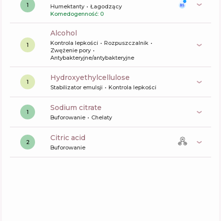
1
Humektanty
Łagodzący
Komedogenność: 0
alcohol
Kontrola lepkości
Rozpuszczalnik
1
Zwężenie pory
Antybakteryjne/antybakteryjne
hydroxyethylcellulose
1
Stabilizator emulsji
Kontrola lepkości
sodium citrate
1
Buforowanie
Chelaty
citric acid
2
Buforowanie