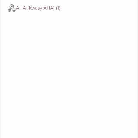
Biodance Refreshing Sea Kelp Serum
AHA (Kwasy AHA)
(
1
)
Skład
5
%
Aktywne
39
%
Funkcje
56
%
Anua Heartleaf 77 B3Zinc Soothing Serum
Skład
10
%
Aktywne
32
%
Funkcje
54
%
Skin627 Vitamin with Niacinamide Facial
Serum
Skład
3
%
Aktywne
43
%
Funkcje
52
%
Arencia Rice Mucin Glow Serum
Skład
3
%
Aktywne
36
%
Funkcje
62
%