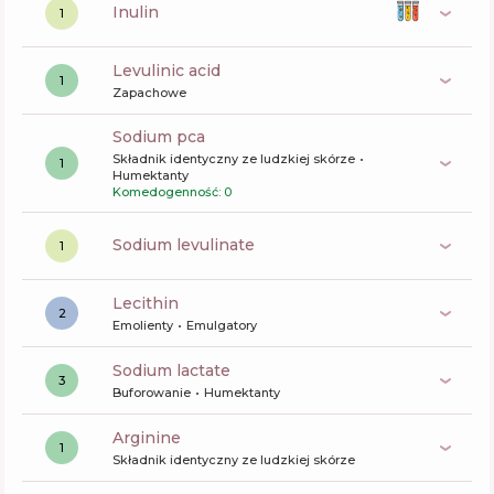
inulin
1
levulinic acid
1
Zapachowe
sodium pca
Składnik identyczny ze ludzkiej skórze
1
Humektanty
Komedogenność: 0
sodium levulinate
1
lecithin
2
Emolienty
Emulgatory
sodium lactate
3
Buforowanie
Humektanty
arginine
1
Składnik identyczny ze ludzkiej skórze