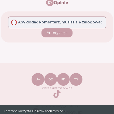
Opinie
Aby dodać komentarz, musisz się zalogować.
Autoryzacja
UA
DE
FR
TR
Wersja alternatywna
TikTok
safetymakeupua@gmail.com
Ta strona korzysta z plików cookies w celu