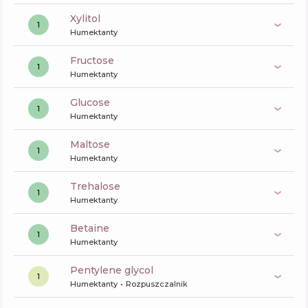
xylitol
1
Humektanty
fructose
1
Humektanty
glucose
1
Humektanty
maltose
1
Humektanty
trehalose
1
Humektanty
betaine
1
Humektanty
pentylene glycol
1
Humektanty
Rozpuszczalnik