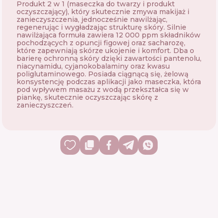
Produkt 2 w 1 (maseczka do twarzy i produkt
oczyszczający), który skutecznie zmywa makijaż i
zanieczyszczenia, jednocześnie nawilżając,
regenerując i wygładzając strukturę skóry. Silnie
nawilżająca formuła zawiera 12 000 ppm składników
pochodzących z opuncji figowej oraz sacharozę,
które zapewniają skórze ukojenie i komfort. Dba o
barierę ochronną skóry dzięki zawartości pantenolu,
niacynamidu, cyjanokobalaminy oraz kwasu
poliglutaminowego. Posiada ciągnącą się, żelową
konsystencję podczas aplikacji jako maseczka, która
pod wpływem masażu z wodą przekształca się w
piankę, skutecznie oczyszczając skórę z
zanieczyszczeń.