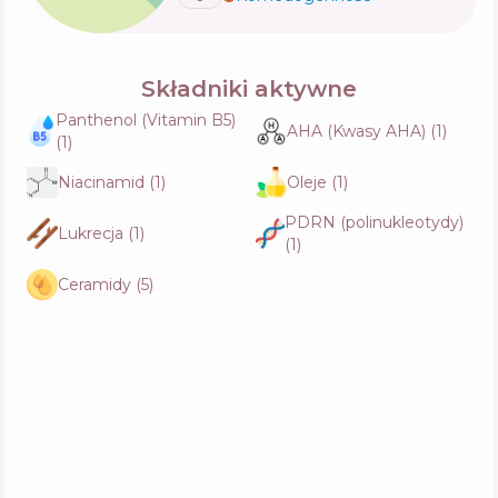
Składniki aktywne
Panthenol (Vitamin B5)
AHA (Kwasy AHA)
(
1
)
(
1
)
Niacinamid
(
1
)
Oleje
(
1
)
PDRN (polinukleotydy)
Lukrecja
(
1
)
(
1
)
Ceramidy
(
5
)