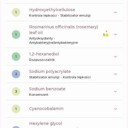
hydroxyethylcellulose
1
Kontrola lepkości
Stabilizator emulsji
rosmarinus officinalis (rosemary)
leaf oil
1
Antyoksydanty
Antybakteryjne/antybakteryjne
1,2-hexanediol
1
Rozpuszczalnik
sodium polyacrylate
2
Stabilizator emulsji
Kontrola lepkości
sodium benzoate
3
Konserwant
cyanocobalamin
1
hexylene glycol