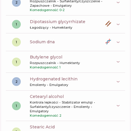
Rozpuszczalnik
Surfaktanty/czyszczenie
2
Zapachowe
Emulgatory
Komedogenność: 0-2
dipotassium glycyrrhizate
1
Łagodzący
Humektanty
sodium dna
1
butylene glycol
1
Rozpuszczalnik
Humektanty
Komedogenność: 1
hydrogenated lecithin
2
Emolienty
Emulgatory
cetearyl alcohol
Kontrola lepkości
Stabilizator emulsji
1
Surfaktanty/czyszczenie
Emolienty
Emulgatory
Komedogenność: 2
Stearic Acid