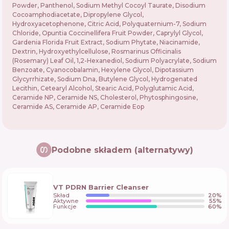
Powder, Panthenol, Sodium Methyl Cocoyl Taurate, Disodium
Cocoamphodiacetate, Dipropylene Glycol,
Hydroxyacetophenone, Citric Acid, Polyquaternium-7, Sodium
Chloride, Opuntia Coccinellifera Fruit Powder, Caprylyl Glycol,
Gardenia Florida Fruit Extract, Sodium Phytate, Niacinamide,
Dextrin, Hydroxyethylcellulose, Rosmarinus Officinalis
(Rosemary) Leaf Oil, 1,2-Hexanediol, Sodium Polyacrylate, Sodium
Benzoate, Cyanocobalamin, Hexylene Glycol, Dipotassium
Glycyrrhizate, Sodium Dna, Butylene Glycol, Hydrogenated
Lecithin, Cetearyl Alcohol, Stearic Acid, Polyglutamic Acid,
Ceramide NP, Ceramide NS, Cholesterol, Phytosphingosine,
Ceramide AS, Ceramide AP, Ceramide Eop
Podobne składem (alternatywy)
VT PDRN Barrier Cleanser
Skład
20
%
Aktywne
55
%
Funkcje
60
%