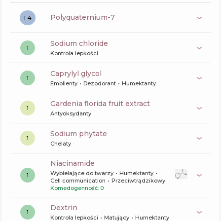
polyquaternium-7
1-4
sodium chloride
1
Kontrola lepkości
caprylyl glycol
1
Emolienty
Dezodorant
Humektanty
gardenia florida fruit extract
1
Antyoksydanty
sodium phytate
1
Chelaty
niacinamide
Wybielające do twarzy
Humektanty
1
Cell communication
Przeciwtrądzikowy
Komedogenność: 0
dextrin
1
Kontrola lepkości
Matujący
Humektanty