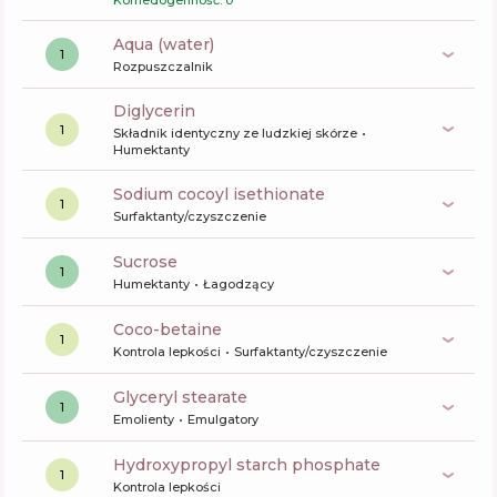
Komedogenność: 0
aqua (water)
1
Rozpuszczalnik
diglycerin
1
Składnik identyczny ze ludzkiej skórze
Humektanty
sodium cocoyl isethionate
1
Surfaktanty/czyszczenie
sucrose
1
Humektanty
Łagodzący
coco-betaine
1
Kontrola lepkości
Surfaktanty/czyszczenie
glyceryl stearate
1
Emolienty
Emulgatory
hydroxypropyl starch phosphate
1
Kontrola lepkości