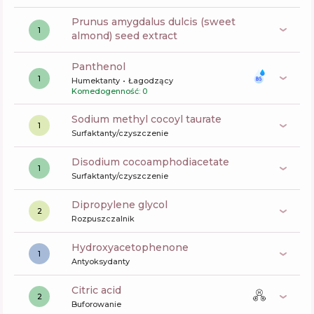
prunus amygdalus dulcis (sweet
1
almond) seed extract
panthenol
1
Humektanty
Łagodzący
Komedogenność: 0
sodium methyl cocoyl taurate
1
Surfaktanty/czyszczenie
disodium cocoamphodiacetate
1
Surfaktanty/czyszczenie
dipropylene glycol
2
Rozpuszczalnik
Hydroxyacetophenone
1
Antyoksydanty
citric acid
2
Buforowanie