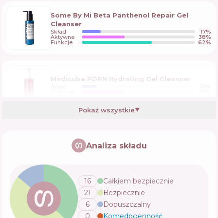
Some By Mi Beta Panthenol Repair Gel
Cleanser
Skład
17
%
Aktywne
38
%
Funkcje
62
%
Medicube PDRN Hydrating Gel Cleanser
Skład
13
%
Aktywne
36
%
Funkcje
66
%
Pokaż wszystkie
▼
Balea med Waschgel Ultra Sensitive
Analiza składu
Skład
5
%
Aktywne
48
%
Funkcje
50
%
16
Całkiem bezpiecznie
21
Bezpiecznie
La Roche-Posay Toleriane Foaming Gel
6
Dopuszczalny
Skład
8
%
Aktywne
36
%
0
Komedogenność
💬
Funkcje
57
%