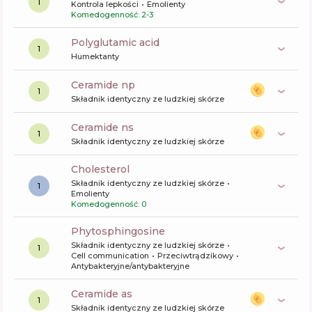
1
Kontrola lepkości
Emolienty
Komedogenność: 2-3
polyglutamic acid
1
Humektanty
ceramide np
1
Składnik identyczny ze ludzkiej skórze
ceramide ns
1
Składnik identyczny ze ludzkiej skórze
cholesterol
Składnik identyczny ze ludzkiej skórze
1
Emolienty
Komedogenność: 0
phytosphingosine
Składnik identyczny ze ludzkiej skórze
1
Cell communication
Przeciwtrądzikowy
Antybakteryjne/antybakteryjne
ceramide as
1
Składnik identyczny ze ludzkiej skórze