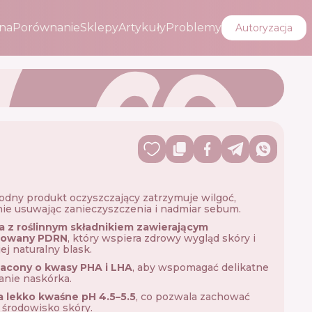
na
Porównanie
Sklepy
Artykuły
Problemy
Autoryzacja
odny produkt oczyszczający zatrzymuje wilgoć,
nie usuwając zanieczyszczenia i nadmiar sebum.
a z roślinnym składnikiem zawierającym
izowany PDRN
, który wspiera zdrowy wygląd skóry i
ej naturalny blask.
cony o kwasy PHA i LHA
, aby wspomagać delikatne
anie naskórka.
a lekko kwaśne pH 4.5–5.5
, co pozwala zachować
środowisko skóry.