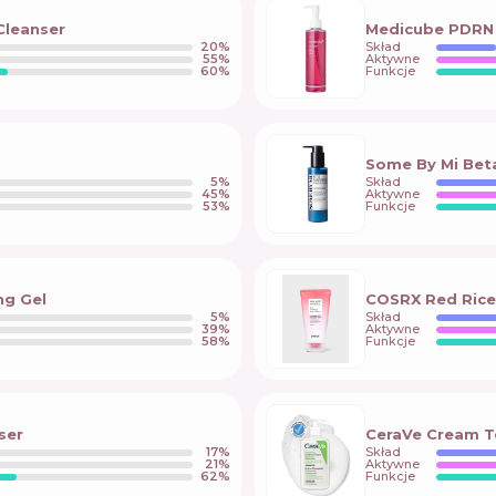
 Cleanser
Medicube PDRN 
20
%
Skład
55
%
Aktywne
60
%
Funkcje
Some By Mi Beta
5
%
Skład
45
%
Aktywne
53
%
Funkcje
ng Gel
COSRX Red Rice 
5
%
Skład
39
%
Aktywne
58
%
Funkcje
ser
CeraVe Cream T
17
%
Skład
21
%
Aktywne
62
%
Funkcje