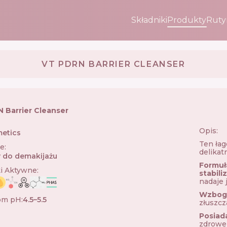
Składniki
Produkty
Ruty
VT PDRN BARRIER CLEANSER
 Barrier Cleanser
Opis:
etics
🇰🇷
Ten łag
ie
:
delikat
 do demakijażu
Formuł
ki Aktywne
:
stabil
nadaje j
Wzboga
om pH
:
4.5–5.5
złuszcz
Posiad
zdrowe 