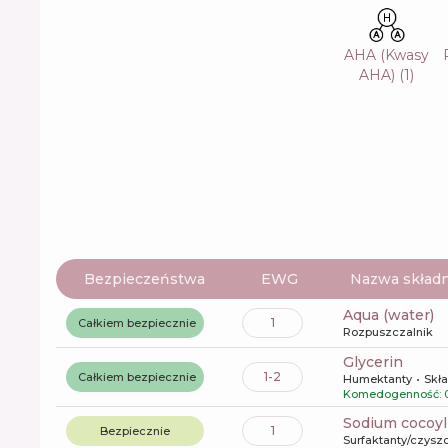
AHA (Kwasy
AHA)
(
1
)
Bezpieczeństwa
EWG
Nazwa składn
aqua (water)
1
Całkiem bezpiecznie
Rozpuszczalnik
glycerin
1-2
Całkiem bezpiecznie
Humektanty
Skła
Komedogenność: 
sodium cocoyl
1
Bezpiecznie
Surfaktanty/czysz