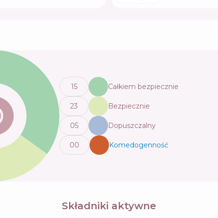
15
Całkiem bezpiecznie
23
Bezpiecznie
0
5
Dopuszczalny
0
0
Komedogenność
💬
Składniki aktywne