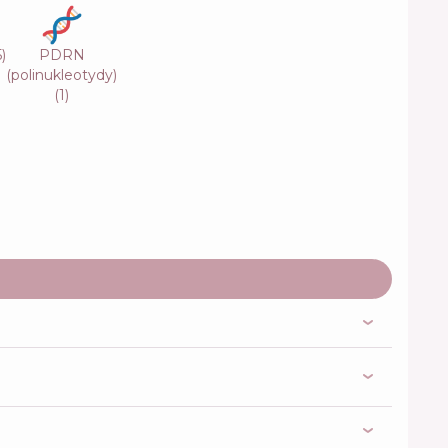
5
)
PDRN
(polinukleotydy)
(
1
)