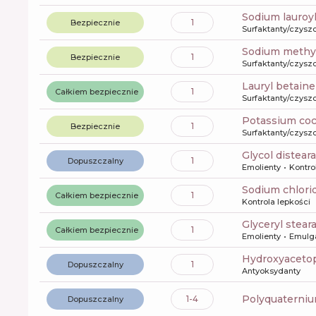
sodium lauroy
1
Bezpiecznie
Surfaktanty/czysz
sodium methyl
1
Bezpiecznie
Surfaktanty/czysz
lauryl betaine
1
Całkiem bezpiecznie
Surfaktanty/czysz
potassium coc
1
Bezpiecznie
Surfaktanty/czysz
glycol distear
1
Dopuszczalny
Emolienty
Kontro
sodium chlori
1
Całkiem bezpiecznie
Kontrola lepkości
glyceryl stear
1
Całkiem bezpiecznie
Emolienty
Emulg
Hydroxyacet
1
Dopuszczalny
Antyoksydanty
polyquaterni
1-4
Dopuszczalny