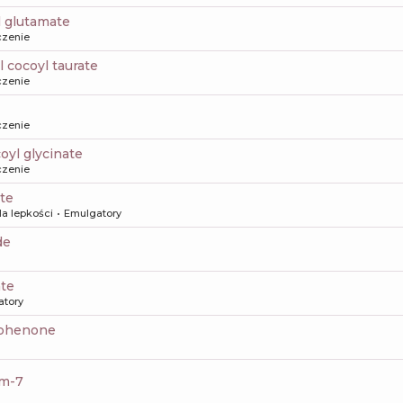
l glutamate
czenie
 cocoyl taurate
czenie
czenie
oyl glycinate
czenie
ate
la lepkości
Emulgatory
de
ate
atory
ophenone
um-7