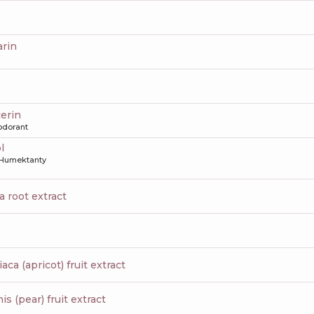
arin
cerin
odorant
l
Humektanty
a root extract
aca (apricot) fruit extract
s (pear) fruit extract