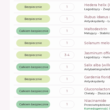
hedera helix (
1
Bezpiecznie
Łagodzący
Zwęż
rubus idaeus 
1
Bezpiecznie
Antyoksydanty
Ł
maltodextrin
1
Całkiem bezpiecznie
Matujący
Stabili
solanum melon
1
Bezpiecznie
jasminum offi
3-4
Bezpiecznie
Łagodzący
Hume
salix alba (wi
1
Całkiem bezpiecznie
Antybakteryjne/an
gardenia flori
1
Bezpiecznie
Antyoksydanty
gluconolacto
1
Całkiem bezpiecznie
Chelaty
Złuszcza
niacinamide
1
Całkiem bezpiecznie
Przeciwtrądzikow
Komedogenność: 