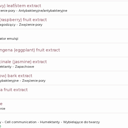
ivy) leaf/stem extract
enie pory
Antybakteryjne/antybakteryjne
(raspberry) fruit extract
agodzący
Zwężenie pory
zator emulsji
gena (eggplant) fruit extract
cinale (jasmine) extract
ktanty
Zapachowe
llow) bark extract
tybakteryjne
Zwężenie pory
da fruit extract
ne
nie
y
Cell communication
Humektanty
Wybielające do twarzy
0