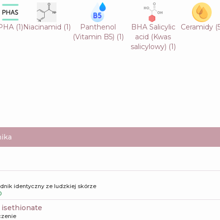
PHA
(
1
)
Niacinamid
(
1
)
Panthenol
BHA Salicylic
Ceramidy
(
(Vitamin B5)
(
1
)
acid (Kwas
salicylowy)
(
1
)
ika
dnik identyczny ze ludzkiej skórze
0
 isethionate
czenie