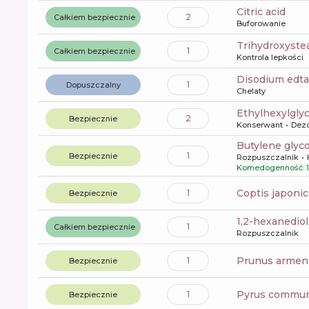
citric acid
2
Całkiem bezpiecznie
Buforowanie
trihydroxyste
1
Całkiem bezpiecznie
Kontrola lepkości
disodium edta
1
Dopuszczalny
Chelaty
ethylhexylgly
2
Bezpiecznie
Konserwant
Dez
butylene glyco
1
Bezpiecznie
Rozpuszczalnik
Komedogenność: 1
coptis japonic
1
Bezpiecznie
1,2-hexanediol
1
Całkiem bezpiecznie
Rozpuszczalnik
prunus armeni
1
Bezpiecznie
pyrus communi
1
Bezpiecznie