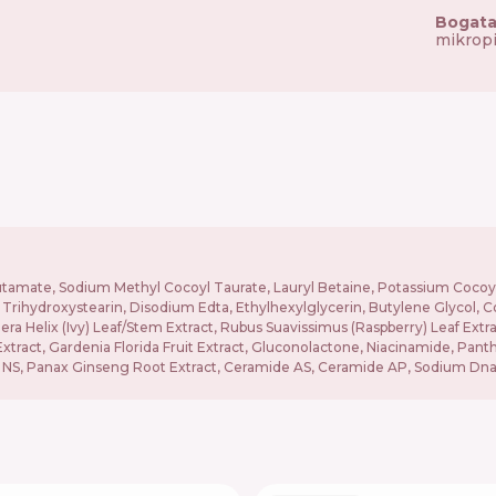
Bogata
mikropi
tamate, Sodium Methyl Cocoyl Taurate, Lauryl Betaine, Potassium Cocoyl 
Trihydroxystearin, Disodium Edta, Ethylhexylglycerin, Butylene Glycol, C
dera Helix (Ivy) Leaf/Stem Extract, Rubus Suavissimus (Raspberry) Leaf Ext
 Extract, Gardenia Florida Fruit Extract, Gluconolactone, Niacinamide, Pan
ide NS, Panax Ginseng Root Extract, Ceramide AS, Ceramide AP, Sodium Dn