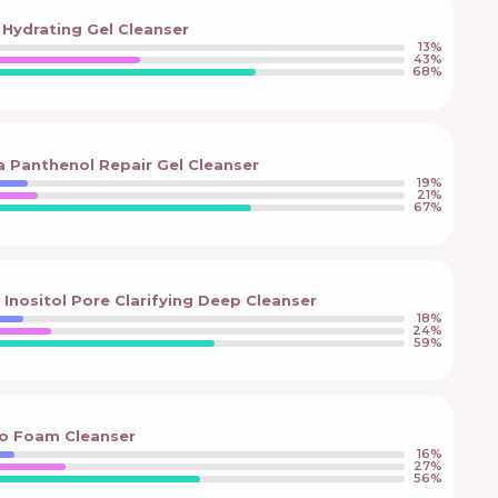
Hydrating Gel Cleanser
13
%
43
%
68
%
 Panthenol Repair Gel Cleanser
19
%
21
%
67
%
Inositol Pore Clarifying Deep Cleanser
18
%
24
%
59
%
o Foam Cleanser
16
%
27
%
56
%