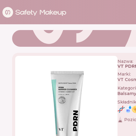
Nazwa:
VT PDRN
Marki
:
VT Cosm
Kategor
Balsamy
Składni
Pozi