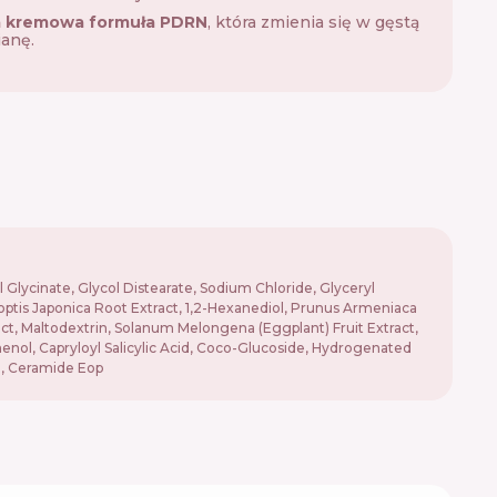
 kremowa formuła PDRN
, która zmienia się w gęstą
anę.
Glycinate, Glycol Distearate, Sodium Chloride, Glyceryl
optis Japonica Root Extract, 1,2-Hexanediol, Prunus Armeniaca
ract, Maltodextrin, Solanum Melongena (Eggplant) Fruit Extract,
thenol, Capryloyl Salicylic Acid, Coco-Glucoside, Hydrogenated
a, Ceramide Eop