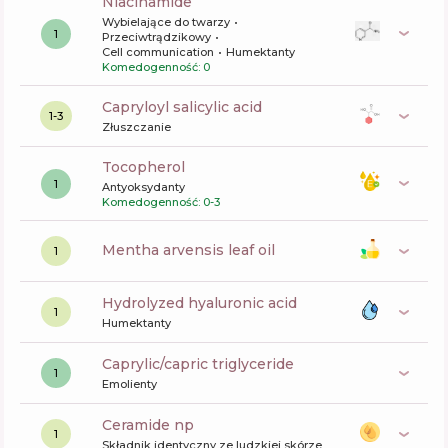
niacinamide
Wybielające do twarzy
1
Przeciwtrądzikowy
Cell communication
Humektanty
Komedogenność: 0
capryloyl salicylic acid
1-3
Złuszczanie
tocopherol
1
Antyoksydanty
Komedogenność: 0-3
mentha arvensis leaf oil
1
hydrolyzed hyaluronic acid
1
Humektanty
caprylic/capric triglyceride
1
Emolienty
ceramide np
1
Składnik identyczny ze ludzkiej skórze