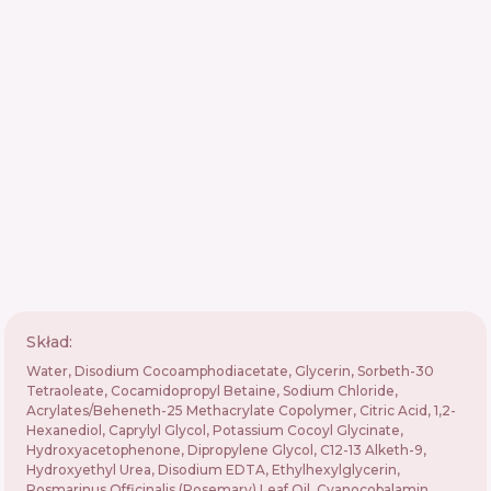
Skład:
Water, Disodium Cocoamphodiacetate, Glycerin, Sorbeth-30
Tetraoleate, Cocamidopropyl Betaine, Sodium Chloride,
Acrylates/Beheneth-25 Methacrylate Copolymer, Citric Acid, 1,2-
Hexanediol, Caprylyl Glycol, Potassium Cocoyl Glycinate,
Hydroxyacetophenone, Dipropylene Glycol, C12-13 Alketh-9,
Hydroxyethyl Urea, Disodium EDTA, Ethylhexylglycerin,
Rosmarinus Officinalis (Rosemary) Leaf Oil, Cyanocobalamin,