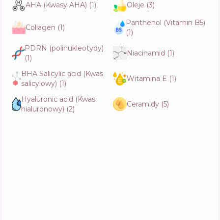
Skład
6
%
AHA (Kwasy AHA)
(
1
)
Oleje
(
3
)
Aktywne
33
%
Funkcje
63
%
Panthenol (Vitamin B5)
Collagen
(
1
)
(
1
)
Lalarecipe Yuzu Self Foaming 3in1 Peel
PDRN (polinukleotydy)
Niacinamid
(
1
)
Cleanser
(
1
)
Skład
12
%
Aktywne
29
%
Funkcje
56
%
BHA Salicylic acid (Kwas
Witamina E
(
1
)
salicylowy)
(
1
)
Hyaluronic acid (Kwas
Ceramidy
(
5
)
hialuronowy)
(
2
)