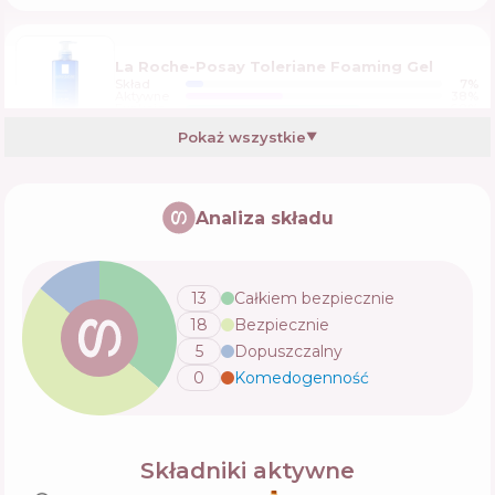
La Roche-Posay Toleriane Foaming Gel
Skład
7
%
Aktywne
38
%
Funkcje
68
%
Pokaż wszystkie
▼
Relance Ceramides + Amino acids Cleansing
Gel
Analiza składu
Skład
4
%
Aktywne
47
%
Funkcje
51
%
13
Całkiem bezpiecznie
18
Bezpiecznie
Rilastil Aqua Detergente Viso
5
Dopuszczalny
Skład
5
%
Aktywne
39
%
0
Komedogenność
💬
Funkcje
53
%
La Roche Posay Mela B3 Clarifying Unifying
Składniki aktywne
Micro-Peeling Gel