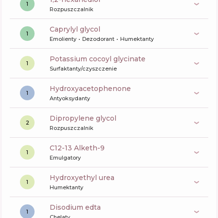
1
Rozpuszczalnik
caprylyl glycol
1
Emolienty
Dezodorant
Humektanty
potassium cocoyl glycinate
1
Surfaktanty/czyszczenie
Hydroxyacetophenone
1
Antyoksydanty
dipropylene glycol
2
Rozpuszczalnik
C12-13 Alketh-9
1
Emulgatory
hydroxyethyl urea
1
Humektanty
disodium edta
1
Chelaty