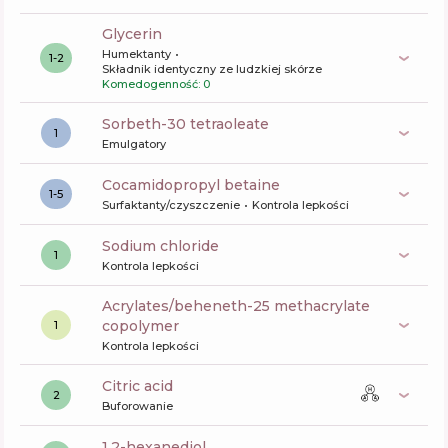
glycerin
Humektanty
1-2
Składnik identyczny ze ludzkiej skórze
Komedogenność: 0
sorbeth-30 tetraoleate
1
Emulgatory
cocamidopropyl betaine
1-5
Surfaktanty/czyszczenie
Kontrola lepkości
sodium chloride
1
Kontrola lepkości
acrylates/beheneth-25 methacrylate
copolymer
1
Kontrola lepkości
citric acid
2
Buforowanie
1,2-hexanediol