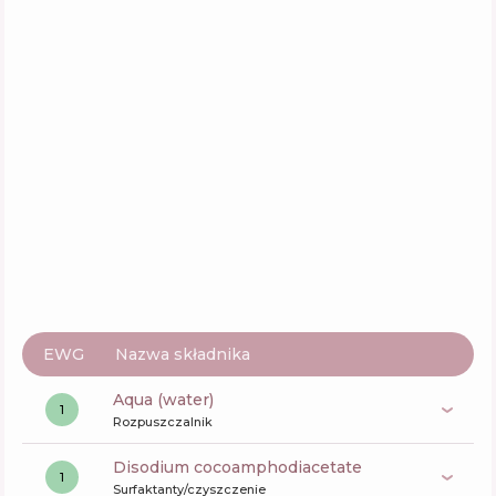
EWG
Nazwa składnika
aqua (water)
1
Rozpuszczalnik
disodium cocoamphodiacetate
1
Surfaktanty/czyszczenie