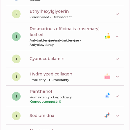
ethylhexylglycerin
2
Konserwant
Dezodorant
rosmarinus officinalis (rosemary)
leaf oil
1
Antybakteryjne/antybakteryjne
Antyoksydanty
cyanocobalamin
1
hydrolyzed collagen
1
Emolienty
Humektanty
panthenol
1
Humektanty
Łagodzący
Komedogenność: 0
sodium dna
1