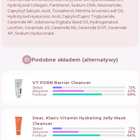
Hydrolyzed Collagen, Panthenol, Sodium DNA, Niacinamide,
Capryloyl Salicylic Acid, Tocopherol, Mentha Arvensis Leaf Oil,
Hydrolyzed Hyaluronic Acid, Caprylic/Capric Triglyceride,
Ceramide NP, Adansonia Digitata Seed Oil, Hydrogenated
Lecithin, Ceramide AS, Ceramide NS, Ceramide EOP, Ceramide
AP, Sodium Hyaluronate
Podobne składem (alternatywy)
VT PDRN Barrier Cleanser
Skład
13
%
Aktywne
43
%
Funkcje
68
%
Dear, Klairs Vitamin Hydrating Jelly Mask
Cleanser
Skład
13
%
Aktywne
36
%
Funkcje
66
%