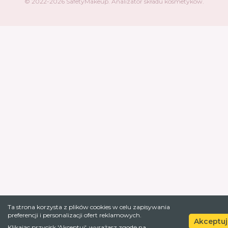
© 2022-
2026
SafetyMakeup.
Analizator składu kosmetyków
.
Ta strona korzysta z plików cookies w celu zapisywania
preferencji i personalizacji ofert reklamowych.
Akceptuj
Klikając przycisk 'Akceptuj', wyrażasz zgodę na