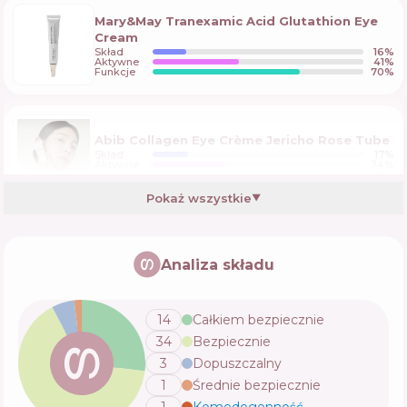
Mary&May Tranexamic Acid Glutathion Eye
Cream
Skład
16
%
Aktywne
41
%
Funkcje
70
%
Abib Collagen Eye Crème Jericho Rose Tube
Skład
17
%
Aktywne
34
%
Funkcje
75
%
Pokaż wszystkie
▼
CUSKIN Retinol Activator For Eye 0.1%
Analiza składu
Skład
17
%
Aktywne
33
%
Funkcje
71
%
14
Całkiem bezpiecznie
34
Bezpiecznie
Medi Peel Peptide 9 Hyaluronic Volumy Eye
3
Dopuszczalny
Cream
1
Średnie bezpiecznie
Skład
17
%
Aktywne
33
%
Funkcje
72
%