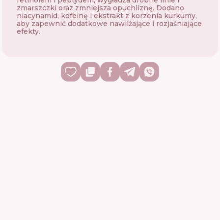
retinolem i peptydem, wygładza drobne linie i
zmarszczki oraz zmniejsza opuchliznę. Dodano
niacynamid, kofeinę i ekstrakt z korzenia kurkumy,
aby zapewnić dodatkowe nawilżające i rozjaśniające
efekty.