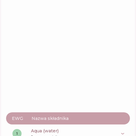
Skład
11
%
Aktywne
33
%
Funkcje
70
%
Celimax The Vita-A Retinal Shot Tightening
Booster
Skład
15
%
Aktywne
27
%
Funkcje
71
%
EWG
Nazwa składnika
aqua (water)
1