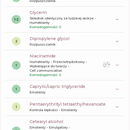
Rozpuszczalnik
glycerin
Składnik identyczny ze ludzkiej skórze
1-2
Humektanty
Komedogenność: 0
dipropylene glycol
2
Rozpuszczalnik
niacinamide
Humektanty
Przeciwtrądzikowy
1
Wybielające do twarzy
Cell communication
Komedogenność: 0
caprylic/capric triglyceride
1
Emolienty
pentaerythrityl tetraethylhexanoate
1
Kontrola lepkości
Emolienty
cetearyl alcohol
Emolienty
Emulgatory