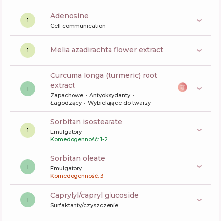
Adenosine
1
Cell communication
melia azadirachta flower extract
1
curcuma longa (turmeric) root
extract
1
Zapachowe
Antyoksydanty
Łagodzący
Wybielające do twarzy
sorbitan isostearate
1
Emulgatory
Komedogenność: 1-2
sorbitan oleate
1
Emulgatory
Komedogenność: 3
caprylyl/capryl glucoside
1
Surfaktanty/czyszczenie