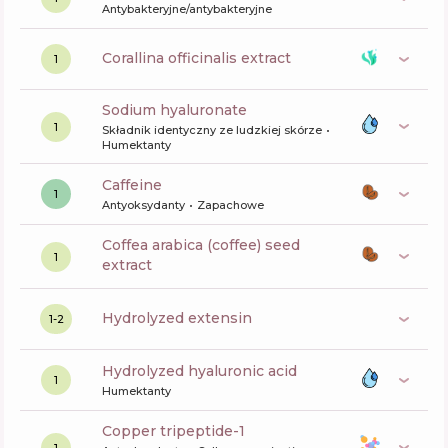
Antybakteryjne/antybakteryjne
corallina officinalis extract
1
sodium hyaluronate
1
Składnik identyczny ze ludzkiej skórze
Humektanty
caffeine
1
Antyoksydanty
Zapachowe
coffea arabica (coffee) seed
1
extract
hydrolyzed extensin
1-2
hydrolyzed hyaluronic acid
1
Humektanty
copper tripeptide-1
1