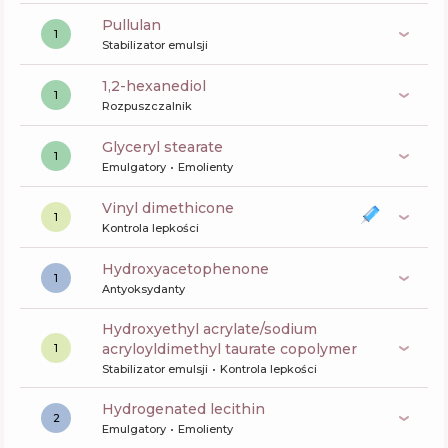
pullulan
1
Stabilizator emulsji
1,2-hexanediol
1
Rozpuszczalnik
glyceryl stearate
1
Emulgatory
Emolienty
vinyl dimethicone
1
Kontrola lepkości
Hydroxyacetophenone
1
Antyoksydanty
hydroxyethyl acrylate/sodium
acryloyldimethyl taurate copolymer
1
Stabilizator emulsji
Kontrola lepkości
hydrogenated lecithin
2
Emulgatory
Emolienty