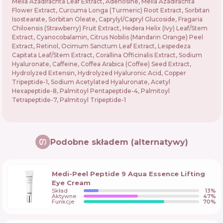
Melia Azadirachta Leaf Extract, Adenosine, Melia Azadirachta
Flower Extract, Curcuma Longa (Turmeric) Root Extract, Sorbitan
Isostearate, Sorbitan Oleate, Caprylyl/Capryl Glucoside, Fragaria
Chiloensis (Strawberry) Fruit Extract, Hedera Helix (Ivy) Leaf/Stem
Extract, Cyanocobalamin, Citrus Nobilis (Mandarin Orange) Peel
Extract, Retinol, Ocimum Sanctum Leaf Extract, Lespedeza
Capitata Leaf/Stem Extract, Corallina Officinalis Extract, Sodium
Hyaluronate, Caffeine, Coffea Arabica (Coffee) Seed Extract,
Hydrolyzed Extensin, Hydrolyzed Hyaluronic Acid, Copper
Tripeptide-1, Sodium Acetylated Hyaluronate, Acetyl
Hexapeptide-8, Palmitoyl Pentapeptide-4, Palmitoyl
Tetrapeptide-7, Palmitoyl Tripeptide-1
Podobne składem (alternatywy)
Medi-Peel Peptide 9 Aqua Essence Lifting
Eye Cream
Skład
13
%
Aktywne
47
%
Funkcje
70
%