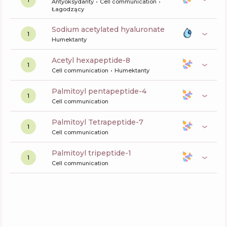
Antyoksydanty
Cell communication
Łagodzący
sodium acetylated hyaluronate
1
Humektanty
acetyl hexapeptide-8
1
Cell communication
Humektanty
palmitoyl pentapeptide-4
1
Cell communication
Palmitoyl Tetrapeptide-7
1
Cell communication
palmitoyl tripeptide-1
1
Cell communication