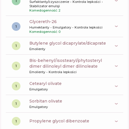
1
Surfaktanty/czyszczenie
Kontrola lepkości
Stabilizator emulsji
Komedogenność: 2
glycereth-26
1
Humektanty
Emulgatory
Kontrola lepkości
Komedogenność: 0
butylene glycol dicaprylate/dicaprate
1
Emolienty
bis-behenyl/isostearyl/phytosteryl
dimer dilinoleyl dimer dilinoleate
1
Emolienty
Kontrola lepkości
cetearyl olivate
1
Emulgatory
sorbitan olivate
1
Emulgatory
propylene glycol dibenzoate
1