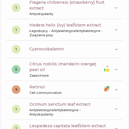
fragaria chiloensis (strawberry) fruit
extract
1
Antyoksydanty
hedera helix (ivy) leaf/stem extract
1
Łagodzący
Antybakteryjne/antybakteryjne
Zwężenie pory
cyanocobalamin
1
citrus nobilis (mandarin orange)
peel oil
5
Zapachowe
retinol
9
Cell communication
ocimum sanctum leaf extract
1
Antybakteryjne/antybakteryjne
Antyoksydanty
lespedeza capitata leaf/stem extract
1