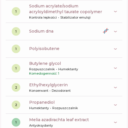
sodium acrylate/sodium
acryloyldimethyl taurate copolymer
1
Kontrola lepkości
Stabilizator emulsji
sodium dna
1
polyisobutene
1
butylene glycol
1
Rozpuszczalnik
Humektanty
Komedogenność: 1
ethylhexylglycerin
2
Konserwant
Dezodorant
propanediol
2
Humektanty
Rozpuszczalnik
melia azadirachta leaf extract
1
Antyoksydanty