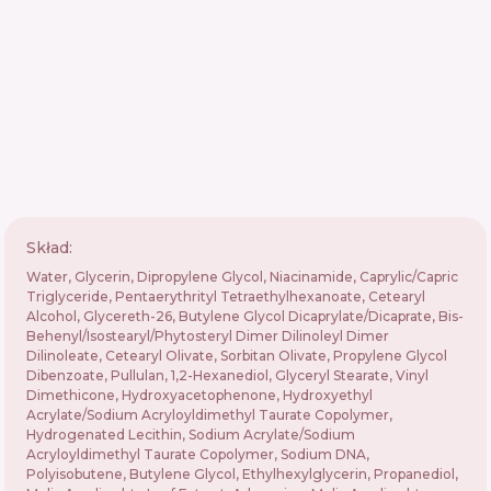
Skład:
Water, Glycerin, Dipropylene Glycol, Niacinamide, Caprylic/Capric
Triglyceride, Pentaerythrityl Tetraethylhexanoate, Cetearyl
Alcohol, Glycereth-26, Butylene Glycol Dicaprylate/Dicaprate, Bis-
Behenyl/Isostearyl/Phytosteryl Dimer Dilinoleyl Dimer
Dilinoleate, Cetearyl Olivate, Sorbitan Olivate, Propylene Glycol
Dibenzoate, Pullulan, 1,2-Hexanediol, Glyceryl Stearate, Vinyl
Dimethicone, Hydroxyacetophenone, Hydroxyethyl
Acrylate/Sodium Acryloyldimethyl Taurate Copolymer,
Hydrogenated Lecithin, Sodium Acrylate/Sodium
Acryloyldimethyl Taurate Copolymer, Sodium DNA,
Polyisobutene, Butylene Glycol, Ethylhexylglycerin, Propanediol,