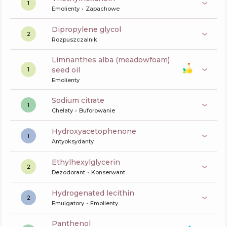
1
Emolienty
Zapachowe
dipropylene glycol
2
Rozpuszczalnik
limnanthes alba (meadowfoam)
seed oil
1
Emolienty
sodium citrate
1
Chelaty
Buforowanie
Hydroxyacetophenone
1
Antyoksydanty
ethylhexylglycerin
2
Dezodorant
Konserwant
hydrogenated lecithin
2
Emulgatory
Emolienty
panthenol