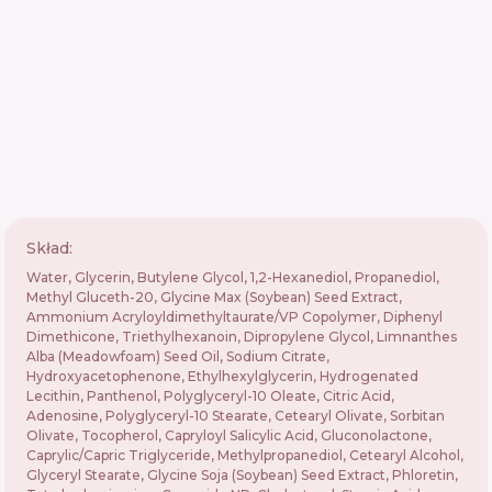
Skład:
Water, Glycerin, Butylene Glycol, 1,2-Hexanediol, Propanediol,
Methyl Gluceth-20, Glycine Max (Soybean) Seed Extract,
Ammonium Acryloyldimethyltaurate/VP Copolymer, Diphenyl
Dimethicone, Triethylhexanoin, Dipropylene Glycol, Limnanthes
Alba (Meadowfoam) Seed Oil, Sodium Citrate,
Hydroxyacetophenone, Ethylhexylglycerin, Hydrogenated
Lecithin, Panthenol, Polyglyceryl-10 Oleate, Citric Acid,
Adenosine, Polyglyceryl-10 Stearate, Cetearyl Olivate, Sorbitan
Olivate, Tocopherol, Capryloyl Salicylic Acid, Gluconolactone,
Caprylic/Capric Triglyceride, Methylpropanediol, Cetearyl Alcohol,
Glyceryl Stearate, Glycine Soja (Soybean) Seed Extract, Phloretin,