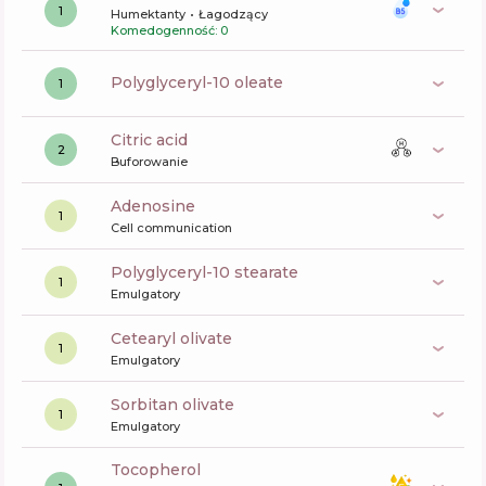
1
Humektanty
Łagodzący
Komedogenność: 0
polyglyceryl-10 oleate
1
citric acid
2
Buforowanie
Adenosine
1
Cell communication
polyglyceryl-10 stearate
1
Emulgatory
cetearyl olivate
1
Emulgatory
sorbitan olivate
1
Emulgatory
tocopherol