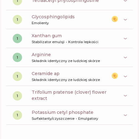
tetraacetyl phytosphingosine
1
glycosphingolipids
1
Emolienty
xanthan gum
1
Stabilizator emulsji
Kontrola lepkości
arginine
1
Składnik identyczny ze ludzkiej skórze
ceramide ap
1
Składnik identyczny ze ludzkiej skórze
trifolium pratense (clover) flower
1
extract
potassium cetyl phosphate
1
Surfaktanty/czyszczenie
Emulgatory