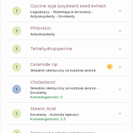
glycine soja (soybean) seed extract
1
Łagodzący
Wybielające do twarzy
Antyoksydanty
Emolienty
phloretin
1
Antyoksydanty
tetrahydropiperine
1
ceramide np
1
Składnik identyczny ze ludzkiej skórze
cholesterol
Składnik identyczny ze ludzkiej skórze
1
Emolienty
Komedogenność: 0
Stearic Acid
1
Emolienty
Kontrola lepkości
Komedogenność: 2-3