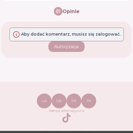
Opinie
Aby dodać komentarz, musisz się zalogować.
Autoryzacja
UA
DE
FR
TR
Wersja alternatywna
TikTok
safetymakeupua@gmail.com