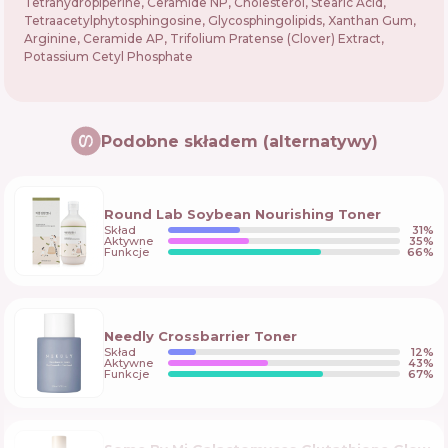
Tetrahydropiperine, Ceramide NP, Cholesterol, Stearic Acid,
Tetraacetylphytosphingosine, Glycosphingolipids, Xanthan Gum,
Arginine, Ceramide AP, Trifolium Pratense (Clover) Extract,
Potassium Cetyl Phosphate
Podobne składem (alternatywy)
Round Lab Soybean Nourishing Toner
Skład
31
%
Aktywne
35
%
Funkcje
66
%
Needly Crossbarrier Toner
Skład
12
%
Aktywne
43
%
Funkcje
67
%