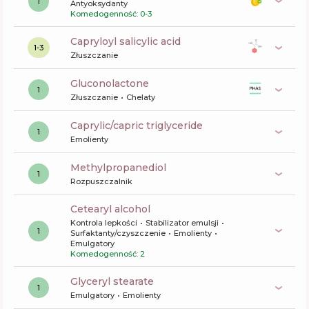
1
Antyoksydanty
Komedogenność: 0-3
capryloyl salicylic acid
1-3
Złuszczanie
gluconolactone
1
Złuszczanie
Chelaty
caprylic/capric triglyceride
1
Emolienty
methylpropanediol
1
Rozpuszczalnik
cetearyl alcohol
Kontrola lepkości
Stabilizator emulsji
1
Surfaktanty/czyszczenie
Emolienty
Emulgatory
Komedogenność: 2
glyceryl stearate
1
Emulgatory
Emolienty