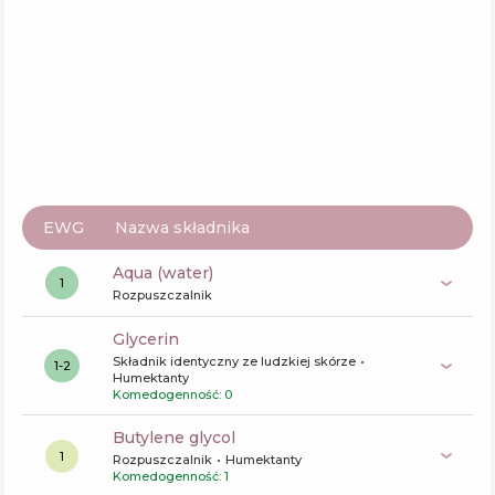
Funkcje
59
%
EWG
Nazwa składnika
aqua (water)
1
Rozpuszczalnik
glycerin
Składnik identyczny ze ludzkiej skórze
1-2
Humektanty
Komedogenność: 0
butylene glycol
1
Rozpuszczalnik
Humektanty
Komedogenność: 1