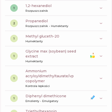
1,2-hexanediol
1
Rozpuszczalnik
propanediol
2
Rozpuszczalnik
Humektanty
methyl gluceth-20
1
Humektanty
glycine max (soybean) seed
extract
1
Humektanty
ammonium
acryloyldimethyltaurate/vp
1
copolymer
Kontrola lepkości
diphenyl dimethicone
1
Emolienty
Emulgatory
triethylhexanoin