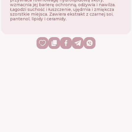
przywraca równowagę hydrolipidową skóry,
wzmacnia jej barierę ochronną, odżywia i nawilża.
Łagodzi suchość i łuszczenie, ujędrnia i zmiękcza
szorstkie miejsca. Zawiera ekstrakt z czarnej soi,
pantenol, lipidy i ceramidy.