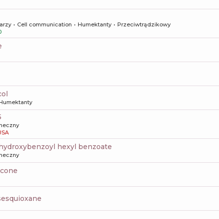
arzy
Cell communication
Humektanty
Przeciwtrądzikowy
0
e
col
Humektanty
5
oneczny
USA
 hydroxybenzoyl hexyl benzoate
oneczny
icone
lsesquioxane