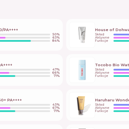
50/PA++++
House of Dohwa
50
%
Skład
63
%
Aktywne
84
%
Funkcje
PA++++
Tocobo Bio Wat
47
%
Skład
66
%
Aktywne
71
%
Funkcje
50+ PA++++
Haruharu Wonder
43
%
Skład
67
%
Aktywne
71
%
Funkcje