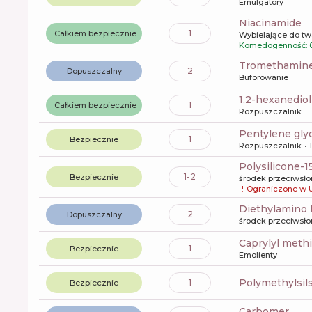
Emulgatory
niacinamide
1
Całkiem bezpiecznie
Wybielające do tw
Komedogenność: 
tromethamin
2
Dopuszczalny
Buforowanie
1,2-hexanediol
1
Całkiem bezpiecznie
Rozpuszczalnik
pentylene gly
1
Bezpiecznie
Rozpuszczalnik
polysilicone-1
1-2
Bezpiecznie
środek przeciwsł
!
Ograniczone w 
diethylamino
2
Dopuszczalny
środek przeciwsł
caprylyl meth
1
Bezpiecznie
Emolienty
polymethylsi
1
Bezpiecznie
carbomer