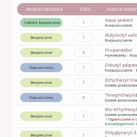
Bezpieczeństwa
EWG
Nazwa składn
aqua (water)
1
Całkiem bezpiecznie
Rozpuszczalnik
butyloctyl sali
1
Bezpiecznie
Rozpuszczalnik
propanediol
2
Bezpiecznie
Humektanty
Roz
dibutyl adipat
1
Dopuszczalny
Rozpuszczalnik
ethylhexyl tr
1
Bezpiecznie
środek przeciwsł
terephthalyli
2
Dopuszczalny
środek przeciwsł
bis-ethylhex
środek przeciwsł
1
Bezpiecznie
!
Ograniczone w 
Komedogenność: 
polyglyceryl-
1
Bezpiecznie