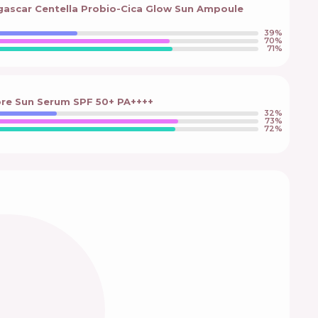
ascar Centella Probio-Cica Glow Sun Ampoule
39
%
70
%
71
%
ore Sun Serum SPF 50+ PA++++
32
%
73
%
72
%