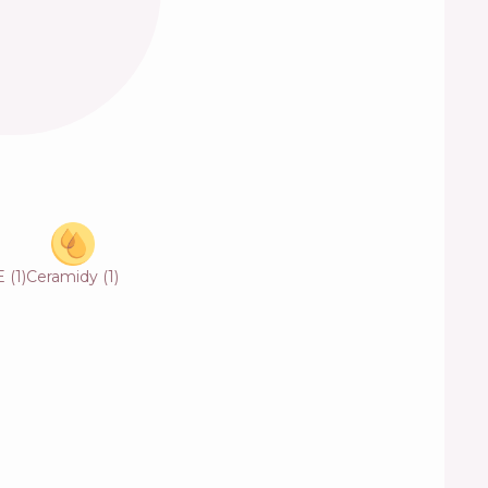
 E
(
1
)
Ceramidy
(
1
)