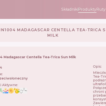
Składniki
Produkty
Ruty
IN1004 MADAGASCAR CENTELLA TEA-TRICA 
MILK
4 Madagascar Centella Tea-Trica Sun Milk
Opis:
04
🇰🇷
Mleczk
ie
:
Tea-Tri
zeciwsłoneczny
podrażn
ultrafi
ki Aktywne
:
Połącze
chroni
przebar
konsyst
Zawiera