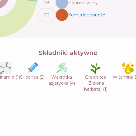
0
8
Dopuszczalny
0
0
Komedogenność
💬
Składniki aktywne
cinamid
(
1
)
Silicones
(
2
)
Wąkrotka
Green tea
Witamina
azjatycka
(
4
)
(Zielona
herbata)
(
1
)