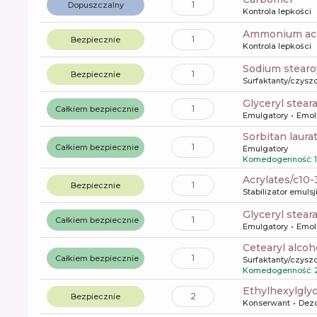
1
Dopuszczalny
Kontrola lepkości
ammonium acr
1
Bezpiecznie
Kontrola lepkości
sodium stearo
1
Bezpiecznie
Surfaktanty/czysz
glyceryl stear
1
Całkiem bezpiecznie
Emulgatory
Emol
sorbitan laura
1
Całkiem bezpiecznie
Emulgatory
Komedogenność: 1
acrylates/c10
1
Bezpiecznie
Stabilizator emulsj
glyceryl stear
1
Całkiem bezpiecznie
Emulgatory
Emol
cetearyl alcoh
1
Całkiem bezpiecznie
Surfaktanty/czysz
Komedogenność: 
ethylhexylgly
2
Bezpiecznie
Konserwant
Dez