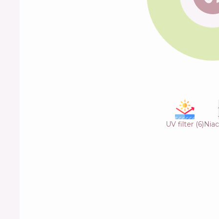
UV filter
(
6
)
Nia