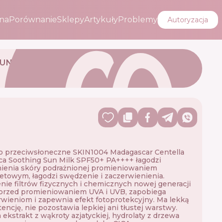
na
Porównanie
Sklepy
Artykuły
Problemy
Autoryzacja
SUN
o przeciwsłoneczne SKIN1004 Madagascar Centella
ca Soothing Sun Milk SPF50+ PA++++ łagodzi
ienia skóry podrażnionej promieniowaniem
oletowym, łagodzi swędzenie i zaczerwienienia.
nie filtrów fizycznych i chemicznych nowej generacji
 przed promieniowaniem UVA i UVB, zapobiega
wieniom i zapewnia efekt fotoprotekcyjny. Ma lekką
encję, nie pozostawia lepkiej ani tłustej warstwy.
 ekstrakt z wąkroty azjatyckiej, hydrolaty z drzewa