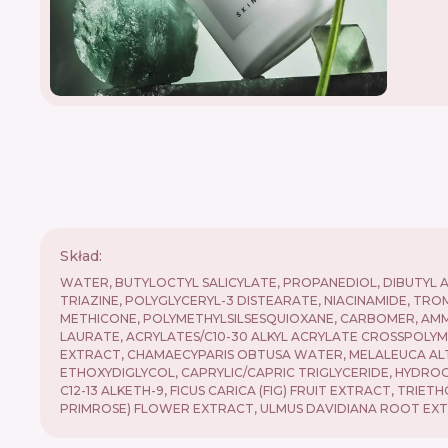
Skład:
WATER, BUTYLOCTYL SALICYLATE, PROPANEDIOL, DIBUTYL 
TRIAZINE, POLYGLYCERYL-3 DISTEARATE, NIACINAMIDE, TR
METHICONE, POLYMETHYLSILSESQUIOXANE, CARBOMER, AM
LAURATE, ACRYLATES/C10-30 ALKYL ACRYLATE CROSSPOLYME
EXTRACT, CHAMAECYPARIS OBTUSA WATER, MELALEUCA ALTER
ETHOXYDIGLYCOL, CAPRYLIC/CAPRIC TRIGLYCERIDE, HYDROGE
C12-13 ALKETH-9, FICUS CARICA (FIG) FRUIT EXTRACT, TR
PRIMROSE) FLOWER EXTRACT, ULMUS DAVIDIANA ROOT EXT