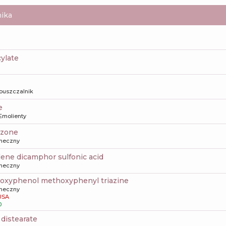
ika
cylate
puszczalnik
e
Emolienty
iazone
oneczny
dene dicamphor sulfonic acid
oneczny
yloxyphenol methoxyphenyl triazine
oneczny
USA
0
3 distearate