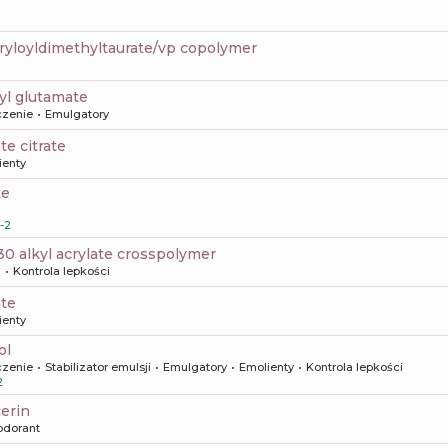
yloyldimethyltaurate/vp copolymer
yl glutamate
czenie
Emulgatory
ate citrate
ienty
te
-2
-30 alkyl acrylate crosspolymer
i
Kontrola lepkości
ate
ienty
ol
czenie
Stabilizator emulsji
Emulgatory
Emolienty
Kontrola lepkości
2
cerin
odorant