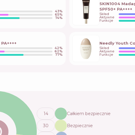
SKIN1004 Madag
SPF50+ PA++++
43
%
Skład
65
%
Aktywne
74
%
Funkcje
 PA++++
Needly Youth C
42
%
Skład
62
%
Aktywne
77
%
Funkcje
14
Całkiem bezpiecznie
30
Bezpiecznie