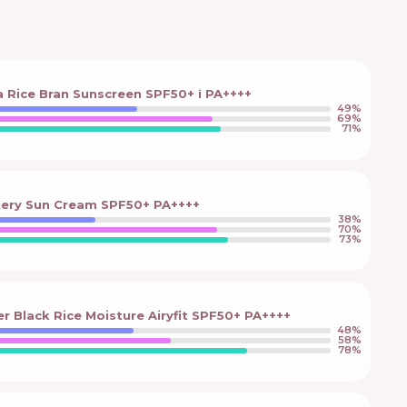
 Rice Bran Sunscreen SPF50+ і PA++++
49
%
69
%
71
%
ery Sun Cream SPF50+ PA++++
38
%
70
%
73
%
 Black Rice Moisture Airyfit SPF50+ PA++++
48
%
58
%
78
%