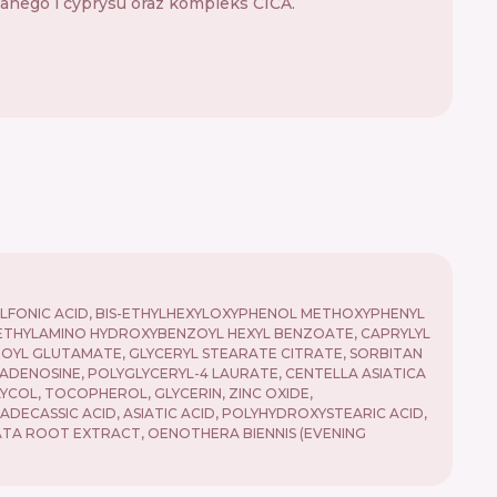
anego i cyprysu oraz kompleks CICA.
ULFONIC ACID, BIS-ETHYLHEXYLOXYPHENOL METHOXYPHENYL
 DIETHYLAMINO HYDROXYBENZOYL HEXYL BENZOATE, CAPRYLYL
YL GLUTAMATE, GLYCERYL STEARATE CITRATE, SORBITAN
ADENOSINE, POLYGLYCERYL-4 LAURATE, CENTELLA ASIATICA
YCOL, TOCOPHEROL, GLYCERIN, ZINC OXIDE,
DECASSIC ACID, ASIATIC ACID, POLYHYDROXYSTEARIC ACID,
OBATA ROOT EXTRACT, OENOTHERA BIENNIS (EVENING