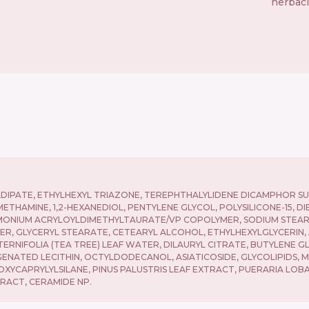
herbaci
ADIPATE, ETHYLHEXYL TRIAZONE, TEREPHTHALYLIDENE DICAMPHOR S
OMETHAMINE, 1,2-HEXANEDIOL, PENTYLENE GLYCOL, POLYSILICONE-15,
MONIUM ACRYLOYLDIMETHYLTAURATE/VP COPOLYMER, SODIUM STEARO
R, GLYCERYL STEARATE, CETEARYL ALCOHOL, ETHYLHEXYLGLYCERIN, 
NIFOLIA (TEA TREE) LEAF WATER, DILAURYL CITRATE, BUTYLENE GL
NATED LECITHIN, OCTYLDODECANOL, ASIATICOSIDE, GLYCOLIPIDS, MA
IETHOXYCAPRYLYLSILANE, PINUS PALUSTRIS LEAF EXTRACT, PUERARIA L
RACT, CERAMIDE NP.