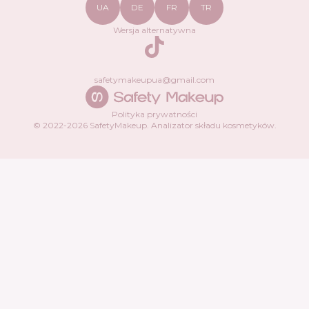
UA
DE
FR
TR
Wersja alternatywna
TikTok
safetymakeupua@gmail.com
Polityka prywatności
© 2022-
2026
SafetyMakeup.
Analizator składu kosmetyków
.