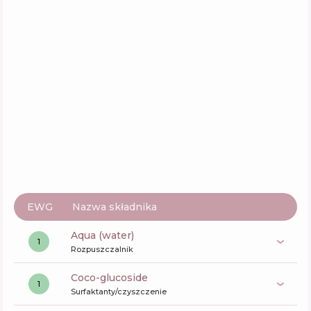
Funkcje
59
%
EWG
Nazwa składnika
aqua (water)
1
Rozpuszczalnik
coco-glucoside
1
Surfaktanty/czyszczenie