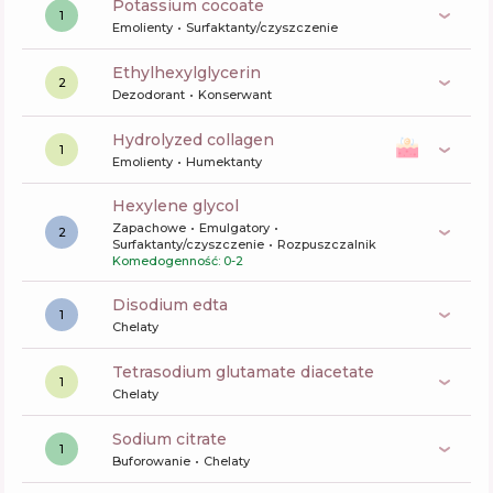
potassium cocoate
1
Emolienty
Surfaktanty/czyszczenie
ethylhexylglycerin
2
Dezodorant
Konserwant
hydrolyzed collagen
1
Emolienty
Humektanty
hexylene glycol
Zapachowe
Emulgatory
2
Surfaktanty/czyszczenie
Rozpuszczalnik
Komedogenność: 0-2
disodium edta
1
Chelaty
tetrasodium glutamate diacetate
1
Chelaty
sodium citrate
1
Buforowanie
Chelaty