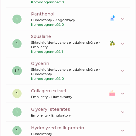
Komedogenność: 0
panthenol
1
Humektanty
Łagodzący
Komedogenność: 0
squalane
Składnik identyczny ze ludzkiej skórze
1
Emolienty
Komedogenność: 1
glycerin
Składnik identyczny ze ludzkiej skórze
1-2
Humektanty
Komedogenność: 0
collagen extract
1
Emolienty
Humektanty
glyceryl stearates
1
Emolienty
Emulgatory
hydrolyzed milk protein
1
Humektanty