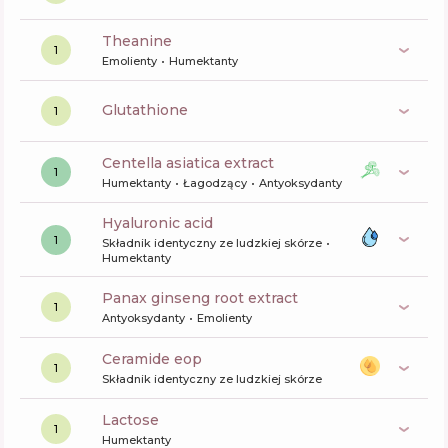
theanine
1
Emolienty
Humektanty
glutathione
1
centella asiatica extract
1
Humektanty
Łagodzący
Antyoksydanty
hyaluronic acid
1
Składnik identyczny ze ludzkiej skórze
Humektanty
panax ginseng root extract
1
Antyoksydanty
Emolienty
ceramide eop
1
Składnik identyczny ze ludzkiej skórze
lactose
1
Humektanty