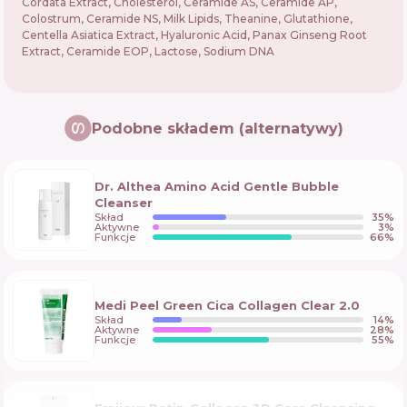
Cordata Extract, Cholesterol, Ceramide AS, Ceramide AP,
Colostrum, Ceramide NS, Milk Lipids, Theanine, Glutathione,
Centella Asiatica Extract, Hyaluronic Acid, Panax Ginseng Root
Extract, Ceramide EOP, Lactose, Sodium DNA
Podobne składem (alternatywy)
Dr. Althea Amino Acid Gentle Bubble
Cleanser
Skład
35
%
Aktywne
3
%
Funkcje
66
%
Medi Peel Green Cica Collagen Clear 2.0
Skład
14
%
Aktywne
28
%
Funkcje
55
%