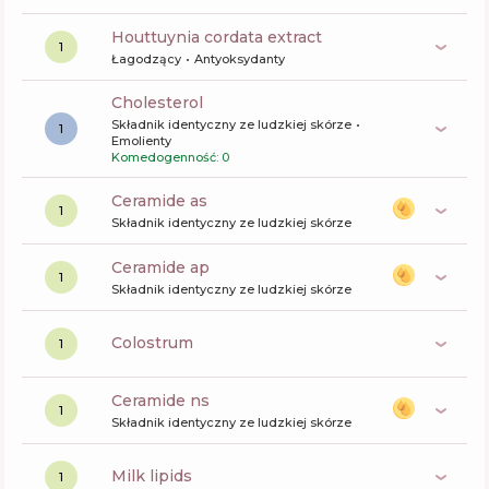
houttuynia cordata extract
1
Łagodzący
Antyoksydanty
cholesterol
Składnik identyczny ze ludzkiej skórze
1
Emolienty
Komedogenność: 0
ceramide as
1
Składnik identyczny ze ludzkiej skórze
ceramide ap
1
Składnik identyczny ze ludzkiej skórze
colostrum
1
ceramide ns
1
Składnik identyczny ze ludzkiej skórze
milk lipids
1