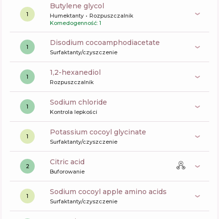
butylene glycol
1
Humektanty
Rozpuszczalnik
Komedogenność: 1
disodium cocoamphodiacetate
1
Surfaktanty/czyszczenie
1,2-hexanediol
1
Rozpuszczalnik
sodium chloride
1
Kontrola lepkości
potassium cocoyl glycinate
1
Surfaktanty/czyszczenie
citric acid
2
Buforowanie
sodium cocoyl apple amino acids
1
Surfaktanty/czyszczenie