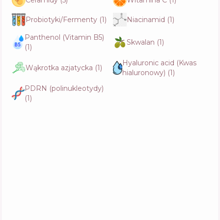
Ceramidy
(
5
)
Witamina C
(
1
)
Probiotyki/Fermenty
(
1
)
Niacinamid
(
1
)
AESTURA Atobarrier 365 Bubble Cleanser
Skład
17
%
Panthenol (Vitamin B5)
Aktywne
18
%
Skwalan
(
1
)
Funkcje
59
%
(
1
)
Hyaluronic acid (Kwas
Wąkrotka azjatycka
(
1
)
hialuronowy)
(
1
)
SKIN1004 Madagascar Centella Ampoule
PDRN (polinukleotydy)
Foam
Skład
15
%
(
1
)
Aktywne
15
%
Funkcje
66
%
Fraijour Pro Moisture Bubble Cleanser
Skład
8
%
Aktywne
27
%
Funkcje
57
%
Round Lab Renewal 1025 Dokdo Cleanser
Skład
13
%
Aktywne
20
%