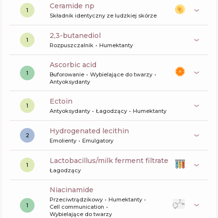
ceramide np
1
Składnik identyczny ze ludzkiej skórze
2,3-butanediol
1
Rozpuszczalnik
Humektanty
ascorbic acid
1
Buforowanie
Wybielające do twarzy
Antyoksydanty
ectoin
1
Antyoksydanty
Łagodzący
Humektanty
hydrogenated lecithin
2
Emolienty
Emulgatory
lactobacillus/milk ferment filtrate
1
Łagodzący
niacinamide
Przeciwtrądzikowy
Humektanty
1
Cell communication
Wybielające do twarzy