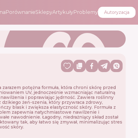
na
Porównanie
Sklepy
Artykuły
Problemy
Autoryzacja
a zarazem potężna formuła, która chroni skórę przed
niowaniem UV, jednocześnie wzmacniając naturalną
 nawilżenia i poprawiając jędrność. Zawiera roślinny
dzikiego żeń-szenia, który przywraca zdrowy,
ńczy blask i zwiększa elastyczność skóry. Formuła z
olem zapewnia natychmiastowe nawilżenie i
wałe nawodnienie. Łagodny, niedrażniący skład został
ktowany tak, aby łatwo się zmywał, minimalizując stres
iwość skóry.