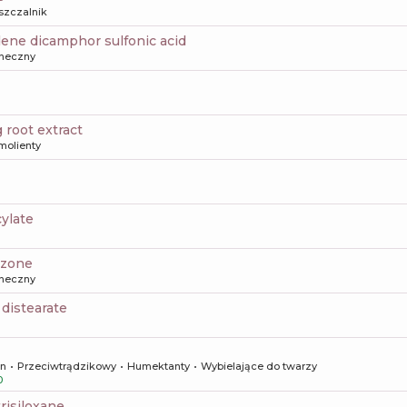
szczalnik
dene dicamphor sulfonic acid
oneczny
 root extract
molienty
cylate
iazone
oneczny
3 distearate
on
Przeciwtrądzikowy
Humektanty
Wybielające do twarzy
0
trisiloxane