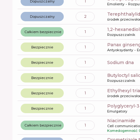
1
Dopuszczalny
Emolienty
Rozpu
terephthalyli
2
Dopuszczalny
środek przeciwsł
1,2-hexanediol
1
Całkiem bezpiecznie
Rozpuszczalnik
panax ginseng
1
Bezpiecznie
Antyoksydanty
E
sodium dna
1
Bezpiecznie
butyloctyl sali
1
Bezpiecznie
Rozpuszczalnik
ethylhexyl tr
1
Bezpiecznie
środek przeciwsł
polyglyceryl-
1
Bezpiecznie
Emulgatory
niacinamide
1
Całkiem bezpiecznie
Cell communicati
Komedogenność: 
drometrizole 