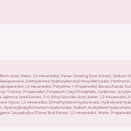
onic Acid, Water, 1,2-Hexanediol, Panax Ginseng Root Extract, Sodium Dna
silsesquioxane, Diethylamino Hydroxybenzoyl Hexyl Benzoate, Panthenol, 
hylpropanediol, 1,2-Hexanediol, Polyether-1, Propanediol, Biosaccharide Gu
nyl Triazine, Propanediol, Potassium Cetyl Phosphate, Carbomer, Acrylat
 Japonica Seed Extract, 3-O-Ethyl Ascorbic Acid, Water, 1,2-Hexanediol,
lene Glycol, 1,2-Hexanediol, Dimethylsilanol Hyaluronate, Hydrolyzed Hy
r, Hydroxypropyltrimonium Hyaluronate, Sodium Acetylated Hyaluronate, 
enia Caryophyllus (Clove) Bud Extract, 1,2-Hexanediol, Water, Propanediol,