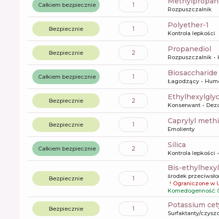
methylpropan
1
Całkiem bezpiecznie
Rozpuszczalnik
polyether-1
1
Bezpiecznie
Kontrola lepkości
propanediol
2
Bezpiecznie
Rozpuszczalnik
biosaccharid
1
Całkiem bezpiecznie
Łagodzący
Hume
ethylhexylgly
2
Bezpiecznie
Konserwant
Dez
caprylyl meth
1
Bezpiecznie
Emolienty
silica
2
Całkiem bezpiecznie
Kontrola lepkości
bis-ethylhex
środek przeciwsł
1
Bezpiecznie
!
Ograniczone w 
Komedogenność: 
potassium ce
1
Bezpiecznie
Surfaktanty/czysz