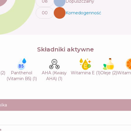
0
8
Dopuszczalny
0
0
Komedogenność
💬
Składniki aktywne
(
2
)
Panthenol
AHA (Kwasy
Witamina E
(
1
)
Oleje
(
2
)
Witam
(Vitamin B5)
(
1
)
AHA)
(
1
)
ika
e