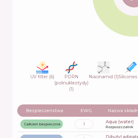
UV filter
(
6
)
PDRN
Niacinamid
(
1
)
Silicones
(polinukleotydy)
(
1
)
Bezpieczeństwa
EWG
Nazwa składn
aqua (water)
1
Całkiem bezpiecznie
Rozpuszczalnik
dibutyl adipat