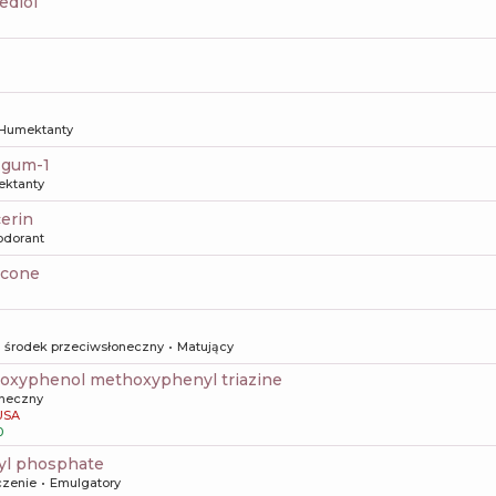
ediol
Humektanty
e gum-1
ktanty
cerin
odorant
icone
środek przeciwsłoneczny
Matujący
yloxyphenol methoxyphenyl triazine
oneczny
USA
0
tyl phosphate
czenie
Emulgatory