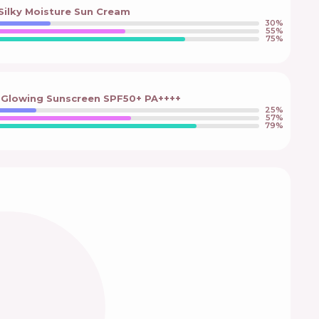
Silky Moisture Sun Cream
30
%
55
%
75
%
a Glowing Sunscreen SPF50+ PA++++
25
%
57
%
79
%