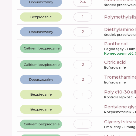
2-4
Dopuszczalny
środek przeciwsł
polymethylsi
1
Bezpiecznie
diethylamino
2
Dopuszczalny
środek przeciwsł
panthenol
1
Całkiem bezpiecznie
Łagodzący
Hume
Komedogenność: 
citric acid
2
Całkiem bezpiecznie
Buforowanie
tromethamin
2
Dopuszczalny
Buforowanie
poly c10-30 al
1
Bezpiecznie
Kontrola lepkości
pentylene gly
1
Bezpiecznie
Rozpuszczalnik
glyceryl stear
1
Całkiem bezpiecznie
Emolienty
Emulg