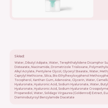
Skład:
Water, Dibutyl Adipate, Water, Terephthalylidene Dicamphor Sulf
Distearate, Niacinamide, Drometrizole Trisiloxane, Polymethyl
Alkyl Acrylate, Pentylene Glycol, Glyceryl Stearate, Water, Met
Caprylyl Methicone, Silica, Bis-Ethylhexyloxyphenol Methoxyphe
Tocopherol, Xanthan Gum, Adenosine, Glycerin, Water, Camellia
Hyaluronate, Hyaluronic Acid, Sodium Hyaluronate, Water, Buty
Hyaluronate, Hyaluronic Acid, Sodium Hyaluronate Crosspolyme
Propanediol, Water, Solidago Virgaurea (Goldenrod) Extract, Eug
Diaminobutyroyl Benzylamide Diacetate