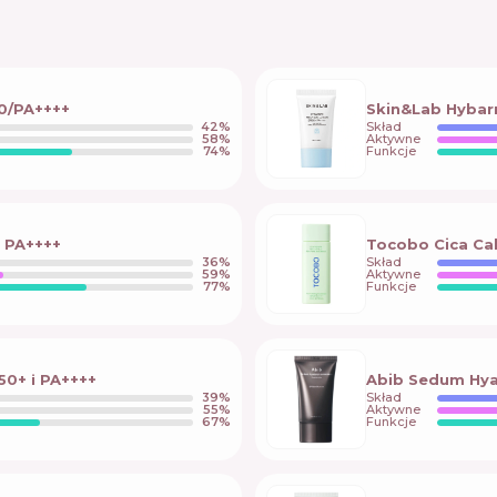
50/PA++++
Skin&Lab Hybarr
42
%
Skład
58
%
Aktywne
74
%
Funkcje
 PA++++
Tocobo Cica Ca
36
%
Skład
59
%
Aktywne
77
%
Funkcje
50+ і PA++++
Abib Sedum Hya
39
%
Skład
55
%
Aktywne
67
%
Funkcje