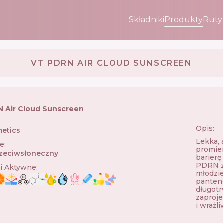
Składniki
Produkty
Ruty
VT PDRN AIR CLOUD SUNSCREEN
 Air Cloud Sunscreen
Opis:
etics
🇰🇷
Lekka, 
ie
:
promie
zeciwsłoneczny
barierę
PDRN z 
ki Aktywne
:
młodzie
panten
długotr
zaproje
i wrażl