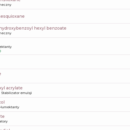
oneczny
lsesquioxane
 hydroxybenzoyl hexyl benzoate
oneczny
ktanty
0
e
kyl acrylate
Stabilizator emulsji
col
Humektanty
ate
atory