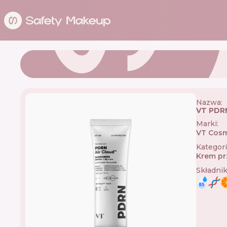
Nazwa:
VT PDRN
Marki
:
VT Cosm
Kategor
Krem pr
Składni