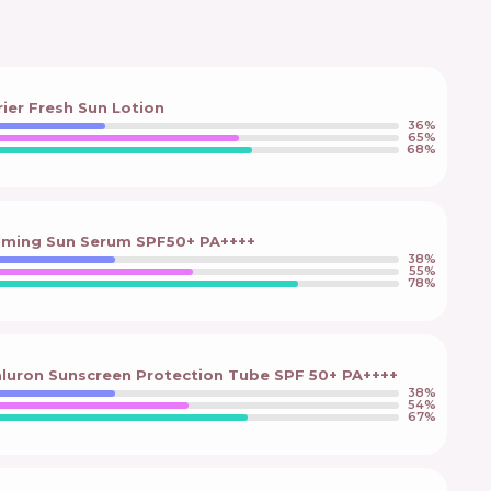
ier Fresh Sun Lotion
36
%
65
%
68
%
lming Sun Serum SPF50+ PA++++
38
%
55
%
78
%
luron Sunscreen Protection Tube SPF 50+ PA++++
38
%
54
%
67
%