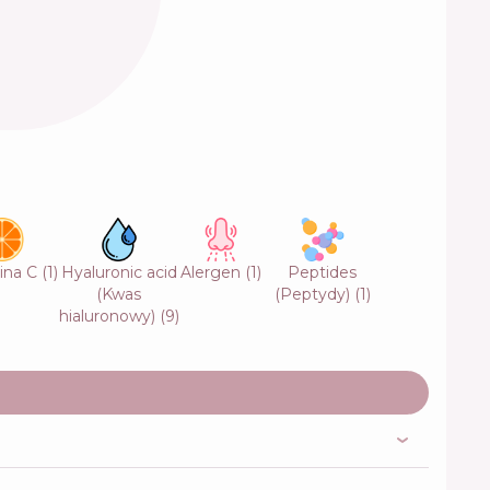
ina C
(
1
)
Hyaluronic acid
Alergen
(
1
)
Peptides
(Kwas
(Peptydy)
(
1
)
hialuronowy)
(
9
)