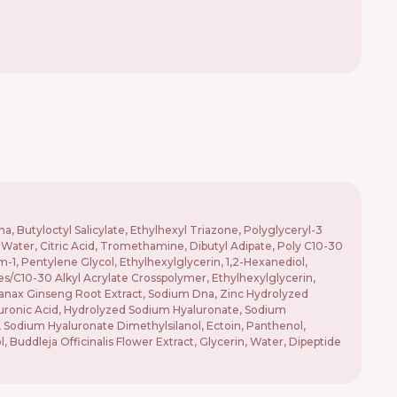
, Butyloctyl Salicylate, Ethylhexyl Triazone, Polyglyceryl-3
Water, Citric Acid, Tromethamine, Dibutyl Adipate, Poly C10-30
m-1, Pentylene Glycol, Ethylhexylglycerin, 1,2-Hexanediol,
es/C10-30 Alkyl Acrylate Crosspolymer, Ethylhexylglycerin,
 Panax Ginseng Root Extract, Sodium Dna, Zinc Hydrolyzed
aluronic Acid, Hydrolyzed Sodium Hyaluronate, Sodium
Sodium Hyaluronate Dimethylsilanol, Ectoin, Panthenol,
 Buddleja Officinalis Flower Extract, Glycerin, Water, Dipeptide