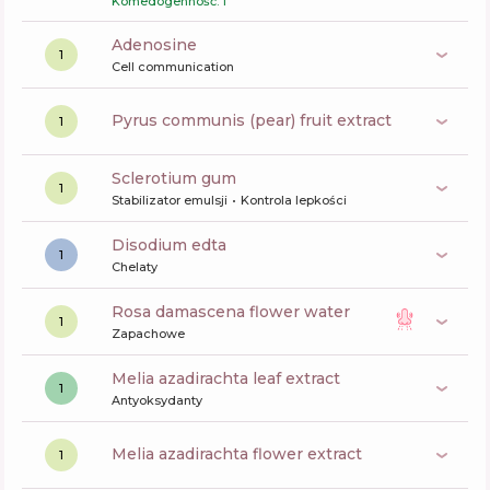
Komedogenność: 1
Adenosine
1
Cell communication
pyrus communis (pear) fruit extract
1
sclerotium gum
1
Stabilizator emulsji
Kontrola lepkości
disodium edta
1
Chelaty
rosa damascena flower water
1
Zapachowe
melia azadirachta leaf extract
1
Antyoksydanty
melia azadirachta flower extract
1