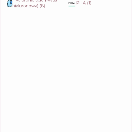
Hyaluronic acid (Kwas
Aktywne
50
%
PHA
(
1
)
Funkcje
57
%
hialuronowy)
(
8
)
Biodance Rejuvinating Caviar PDRN Real
Deep Mask
Skład
23
%
Aktywne
45
%
Funkcje
62
%
Celimax Pore + Dark Spot Brightening Serum
Mask
Skład
9
%
Aktywne
54
%
Funkcje
68
%
Medicube PDRN Pink Collagen Gel Mask
Skład
20
%
Aktywne
35
%
Funkcje
73
%