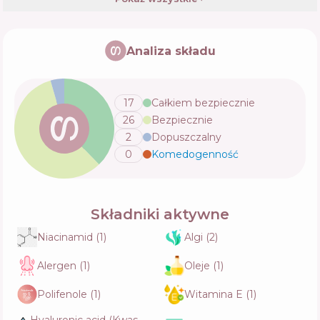
JMsolution Bio-Collagen PDRN Firming Mask
Analiza składu
Skład
31
%
Aktywne
44
%
Funkcje
74
%
17
Całkiem bezpiecznie
26
Bezpiecznie
Arencia Blue Collagen Cryo Jello Mask
2
Dopuszczalny
Skład
20
%
Aktywne
56
%
0
Komedogenność
💬
Funkcje
65
%
Medicube Kojic Acid Turmeric Brightening
Składniki aktywne
Gel Mask
Skład
23
%
Niacinamid
(
1
)
Algi
(
2
)
Aktywne
43
%
Funkcje
70
%
Alergen
(
1
)
Oleje
(
1
)
Polifenole
(
1
)
Witamina E
(
1
)
Anua Rice 70 Glow Collagen Mask
Skład
24
%