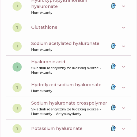
hydroxypropyltrimonium
hyaluronate
1
Humektanty
glutathione
1
sodium acetylated hyaluronate
1
Humektanty
hyaluronic acid
1
Składnik identyczny ze ludzkiej skórze
Humektanty
hydrolyzed sodium hyaluronate
1
Humektanty
sodium hyaluronate crosspolymer
1
Składnik identyczny ze ludzkiej skórze
Humektanty
Antyoksydanty
potassium hyaluronate
1