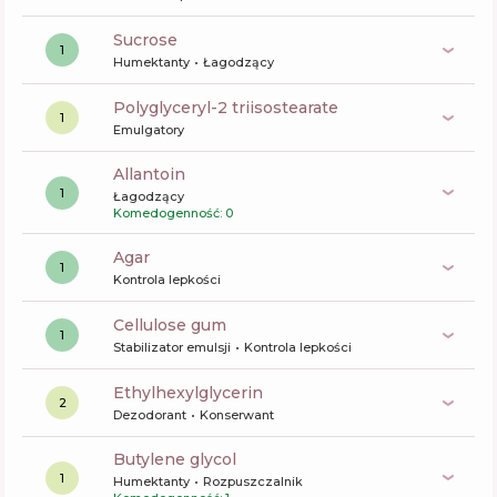
sucrose
1
Humektanty
Łagodzący
polyglyceryl-2 triisostearate
1
Emulgatory
allantoin
1
Łagodzący
Komedogenność: 0
agar
1
Kontrola lepkości
cellulose gum
1
Stabilizator emulsji
Kontrola lepkości
ethylhexylglycerin
2
Dezodorant
Konserwant
butylene glycol
1
Humektanty
Rozpuszczalnik