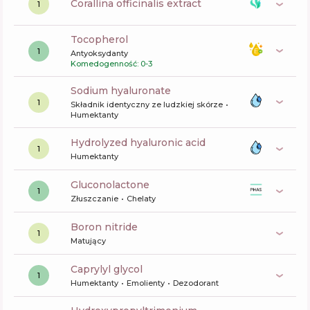
corallina officinalis extract
1
tocopherol
1
Antyoksydanty
Komedogenność: 0-3
sodium hyaluronate
1
Składnik identyczny ze ludzkiej skórze
Humektanty
hydrolyzed hyaluronic acid
1
Humektanty
gluconolactone
1
Złuszczanie
Chelaty
boron nitride
1
Matujący
caprylyl glycol
1
Humektanty
Emolienty
Dezodorant