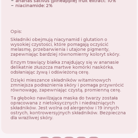
ananas sativus (pineapple) fruit extract
:
10
%
niacinamide
:
2
%
Opis:
Składniki obejmują niacynamid i glutation o
wysokiej czystości, które pomagają oczyścić
melasmę, przebarwienia i utajone pigmenty,
zapewniając bardziej równomierny koloryt skóry.
Enzym trawiący białka znajdujący się w ananasie
delikatnie złuszcza martwe komórki naskórka,
odsłaniając żywą i odświeżoną cerę.
Dzięki mieszance składników witaminowych
zmniejsza podrażnienia skóry i pomaga przywrócić
równowagę, zapewniając czystą, promienną cerę.
Ta głęboko nawilżająca maska ​​do twarzy została
opracowana z nietoksycznych i niedrażniących
składników. Jest wolna od alergenów i 19 innych
ostrych, kontrowersyjnych składników. Bezpieczna
dla wrażliwej skóry.