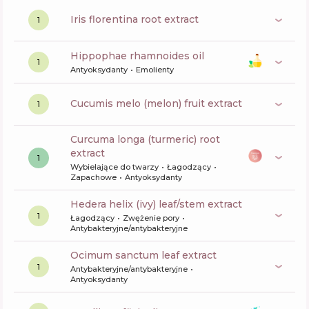
iris florentina root extract
1
hippophae rhamnoides oil
1
Antyoksydanty
Emolienty
cucumis melo (melon) fruit extract
1
curcuma longa (turmeric) root
extract
1
Wybielające do twarzy
Łagodzący
Zapachowe
Antyoksydanty
hedera helix (ivy) leaf/stem extract
1
Łagodzący
Zwężenie pory
Antybakteryjne/antybakteryjne
ocimum sanctum leaf extract
1
Antybakteryjne/antybakteryjne
Antyoksydanty