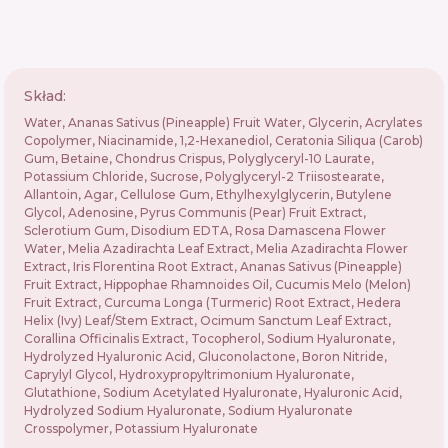
Skład:
Water, Ananas Sativus (Pineapple) Fruit Water, Glycerin, Acrylates
Copolymer, Niacinamide, 1,2-Hexanediol, Ceratonia Siliqua (Carob)
Gum, Betaine, Chondrus Crispus, Polyglyceryl-10 Laurate,
Potassium Chloride, Sucrose, Polyglyceryl-2 Triisostearate,
Allantoin, Agar, Cellulose Gum, Ethylhexylglycerin, Butylene
Glycol, Adenosine, Pyrus Communis (Pear) Fruit Extract,
Sclerotium Gum, Disodium EDTA, Rosa Damascena Flower
Water, Melia Azadirachta Leaf Extract, Melia Azadirachta Flower
Extract, Iris Florentina Root Extract, Ananas Sativus (Pineapple)
Fruit Extract, Hippophae Rhamnoides Oil, Cucumis Melo (Melon)
Fruit Extract, Curcuma Longa (Turmeric) Root Extract, Hedera
Helix (Ivy) Leaf/Stem Extract, Ocimum Sanctum Leaf Extract,
Corallina Officinalis Extract, Tocopherol, Sodium Hyaluronate,
Hydrolyzed Hyaluronic Acid, Gluconolactone, Boron Nitride,
Caprylyl Glycol, Hydroxypropyltrimonium Hyaluronate,
Glutathione, Sodium Acetylated Hyaluronate, Hyaluronic Acid,
Hydrolyzed Sodium Hyaluronate, Sodium Hyaluronate
Crosspolymer, Potassium Hyaluronate