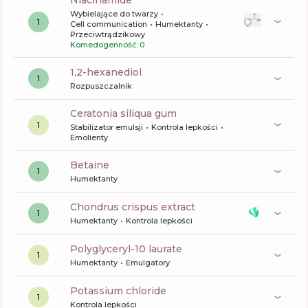
niacinamide
Wybielające do twarzy
1
Cell communication
Humektanty
Przeciwtrądzikowy
Komedogenność: 0
1,2-hexanediol
1
Rozpuszczalnik
ceratonia siliqua gum
1
Stabilizator emulsji
Kontrola lepkości
Emolienty
betaine
1
Humektanty
chondrus crispus extract
1
Humektanty
Kontrola lepkości
polyglyceryl-10 laurate
1
Humektanty
Emulgatory
potassium chloride
1
Kontrola lepkości