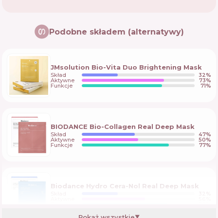
Podobne składem (alternatywy)
JMsolution Bio-Vita Duo Brightening Mask
Skład
32
%
Aktywne
73
%
Funkcje
71
%
BIODANCE Bio-Collagen Real Deep Mask
Skład
47
%
Aktywne
50
%
Funkcje
77
%
Biodance Hydro Cera-Nol Real Deep Mask
Skład
32
%
Aktywne
56
%
Funkcje
76
%
Pokaż wszystkie
▼