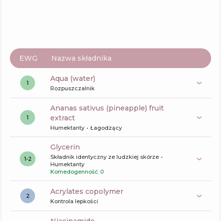
EWG
Nazwa składnika
aqua (water)
1
Rozpuszczalnik
ananas sativus (pineapple) fruit
extract
1
Humektanty
Łagodzący
glycerin
Składnik identyczny ze ludzkiej skórze
1-2
Humektanty
Komedogenność: 0
acrylates copolymer
2
Kontrola lepkości