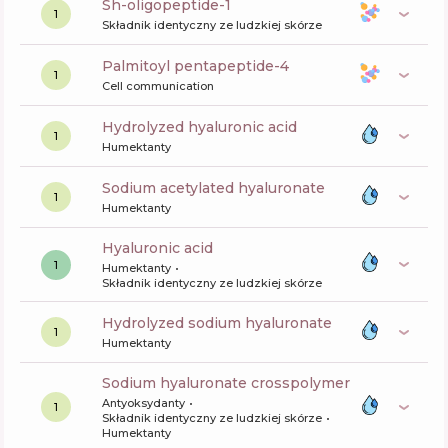
sh-oligopeptide-1
1
Składnik identyczny ze ludzkiej skórze
palmitoyl pentapeptide-4
1
Cell communication
hydrolyzed hyaluronic acid
1
Humektanty
sodium acetylated hyaluronate
1
Humektanty
hyaluronic acid
1
Humektanty
Składnik identyczny ze ludzkiej skórze
hydrolyzed sodium hyaluronate
1
Humektanty
sodium hyaluronate crosspolymer
Antyoksydanty
1
Składnik identyczny ze ludzkiej skórze
Humektanty