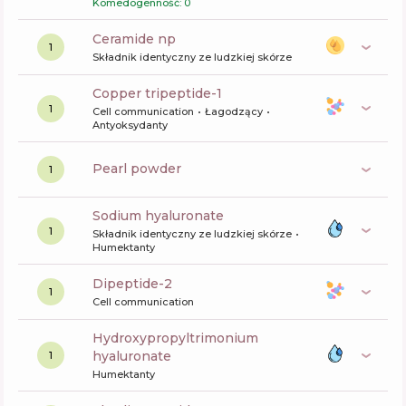
Komedogenność: 0
ceramide np
1
Składnik identyczny ze ludzkiej skórze
copper tripeptide-1
1
Cell communication
Łagodzący
Antyoksydanty
pearl powder
1
sodium hyaluronate
1
Składnik identyczny ze ludzkiej skórze
Humektanty
dipeptide-2
1
Cell communication
hydroxypropyltrimonium
hyaluronate
1
Humektanty