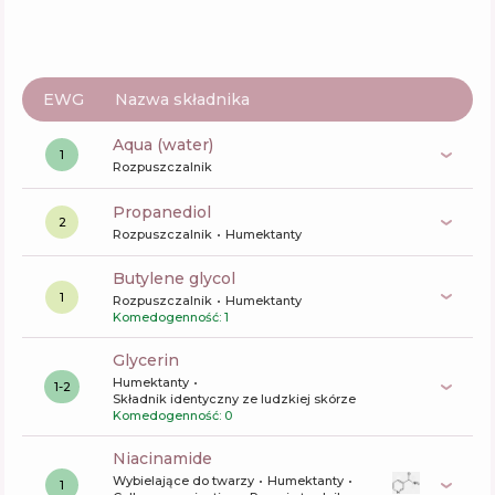
EWG
Nazwa składnika
aqua (water)
1
Rozpuszczalnik
propanediol
2
Rozpuszczalnik
Humektanty
butylene glycol
1
Rozpuszczalnik
Humektanty
Komedogenność: 1
glycerin
Humektanty
1-2
Składnik identyczny ze ludzkiej skórze
Komedogenność: 0
niacinamide
Wybielające do twarzy
Humektanty
1