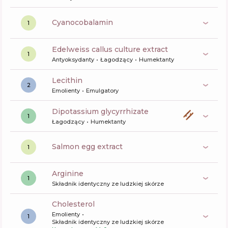
cyanocobalamin
1
edelweiss callus culture extract
1
Antyoksydanty
Łagodzący
Humektanty
lecithin
2
Emolienty
Emulgatory
dipotassium glycyrrhizate
1
Łagodzący
Humektanty
salmon egg extract
1
arginine
1
Składnik identyczny ze ludzkiej skórze
cholesterol
Emolienty
1
Składnik identyczny ze ludzkiej skórze