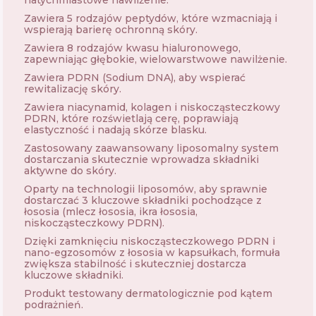
natychmiastowe nawilżenie.
Zawiera 5 rodzajów peptydów, które wzmacniają i
wspierają barierę ochronną skóry.
Zawiera 8 rodzajów kwasu hialuronowego,
zapewniając głębokie, wielowarstwowe nawilżenie.
Zawiera PDRN (Sodium DNA), aby wspierać
rewitalizację skóry.
Zawiera niacynamid, kolagen i niskocząsteczkowy
PDRN, które rozświetlają cerę, poprawiają
elastyczność i nadają skórze blasku.
Zastosowany zaawansowany liposomalny system
dostarczania skutecznie wprowadza składniki
aktywne do skóry.
Oparty na technologii liposomów, aby sprawnie
dostarczać 3 kluczowe składniki pochodzące z
łososia (mlecz łososia, ikra łososia,
niskocząsteczkowy PDRN).
Dzięki zamknięciu niskocząsteczkowego PDRN i
nano-egzosomów z łososia w kapsułkach, formuła
zwiększa stabilność i skuteczniej dostarcza
kluczowe składniki.
Produkt testowany dermatologicznie pod kątem
podrażnień.