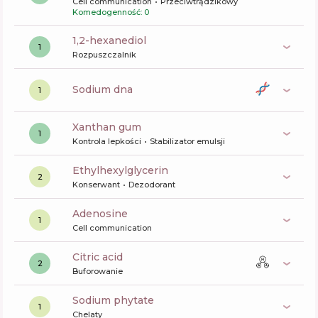
Cell communication
Przeciwtrądzikowy
Komedogenność: 0
1,2-hexanediol
1
Rozpuszczalnik
sodium dna
1
xanthan gum
1
Kontrola lepkości
Stabilizator emulsji
ethylhexylglycerin
2
Konserwant
Dezodorant
Adenosine
1
Cell communication
citric acid
2
Buforowanie
sodium phytate
1
Chelaty