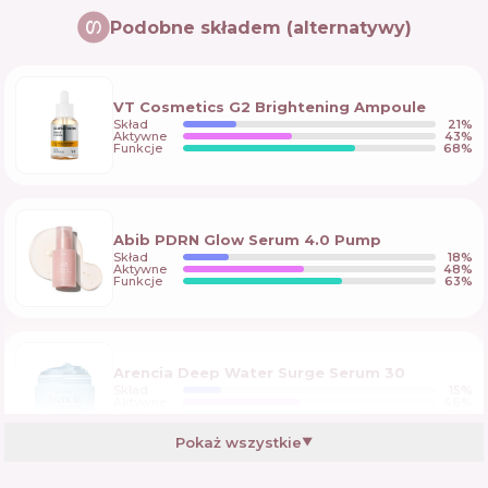
Podobne składem (alternatywy)
VT Cosmetics G2 Brightening Ampoule
Skład
21
%
Aktywne
43
%
Funkcje
68
%
Abib PDRN Glow Serum 4.0 Pump
Skład
18
%
Aktywne
48
%
Funkcje
63
%
Arencia Deep Water Surge Serum 30
Skład
15
%
Aktywne
46
%
Funkcje
70
%
Pokaż wszystkie
▼