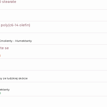
10 stearate
poly(c6-14 olefin)
Emolienty
Humektanty
ate se
3
y ze ludzkiej skórze
ktanty
0