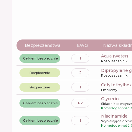
Bezpieczeństwa
EWG
Nazwa składn
aqua (water)
1
Całkiem bezpiecznie
Rozpuszczalnik
dipropylene g
2
Bezpiecznie
Rozpuszczalnik
cetyl ethylhe
1
Bezpiecznie
Emolienty
glycerin
1-2
Całkiem bezpiecznie
Składnik identyczn
Komedogenność: 
niacinamide
1
Całkiem bezpiecznie
Wybielające do tw
Komedogenność: 