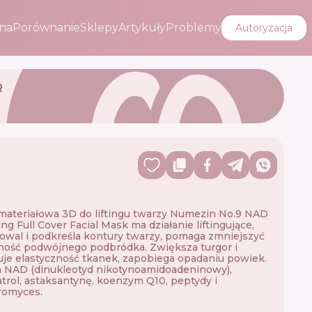
na
Porównanie
Sklepy
Artykuły
Problemy
Autoryzacja
R
ateriałowa 3D do liftingu twarzy Numezin No.9 NAD
ing Full Cover Facial Mask ma działanie liftingujące,
owal i podkreśla kontury twarzy, pomaga zmniejszyć
ość podwójnego podbródka. Zwiększa turgor i
je elastyczność tkanek, zapobiega opadaniu powiek.
 NAD (dinukleotyd nikotynoamidoadeninowy),
trol, astaksantynę, koenzym Q10, peptydy i
romyces.