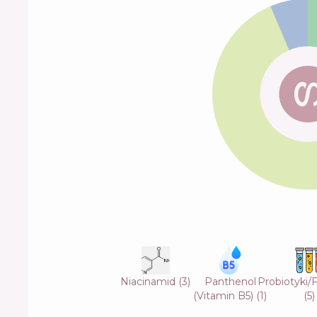
Niacinamid
(
3
)
Panthenol
Probiotyki
(Vitamin B5)
(
1
)
(
5
)