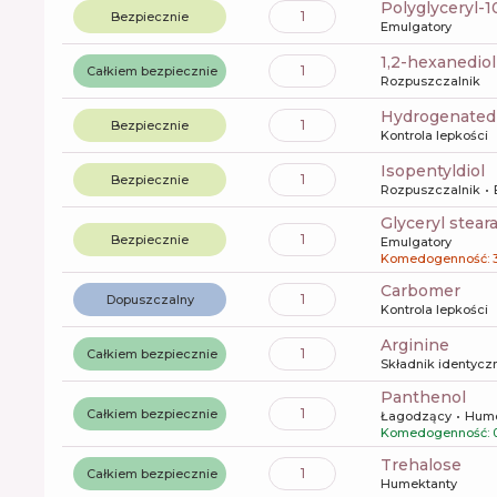
polyglyceryl-
1
Bezpiecznie
Emulgatory
1,2-hexanediol
1
Całkiem bezpiecznie
Rozpuszczalnik
hydrogenated 
1
Bezpiecznie
Kontrola lepkości
isopentyldiol
1
Bezpiecznie
Rozpuszczalnik
glyceryl stear
1
Bezpiecznie
Emulgatory
Komedogenność: 
carbomer
1
Dopuszczalny
Kontrola lepkości
arginine
1
Całkiem bezpiecznie
Składnik identyczn
panthenol
1
Całkiem bezpiecznie
Łagodzący
Hume
Komedogenność: 
trehalose
1
Całkiem bezpiecznie
Humektanty