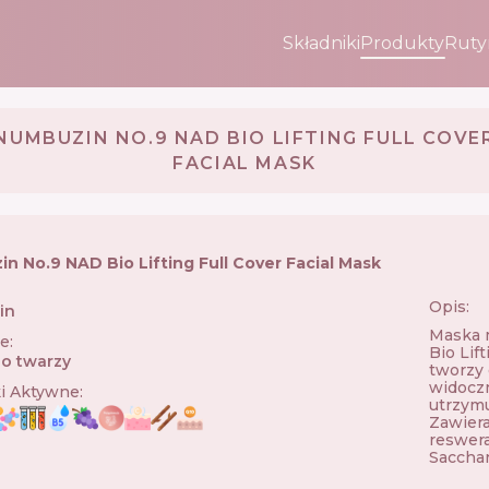
Składniki
Produkty
Ruty
NUMBUZIN NO.9 NAD BIO LIFTING FULL COVE
FACIAL MASK
n No.9 NAD Bio Lifting Full Cover Facial Mask
Opis:
in
🇰🇷
Maska m
ie
:
Bio Lift
o twarzy
tworzy 
widoczn
ki Aktywne
:
utrzymu
Zawiera
reswera
Saccha