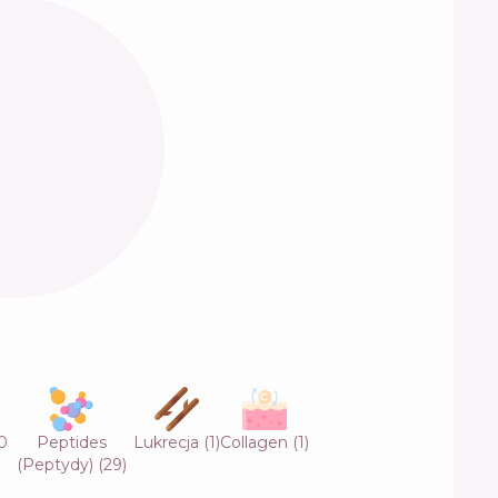
0
Peptides
Lukrecja
(
1
)
Collagen
(
1
)
(Peptydy)
(
29
)