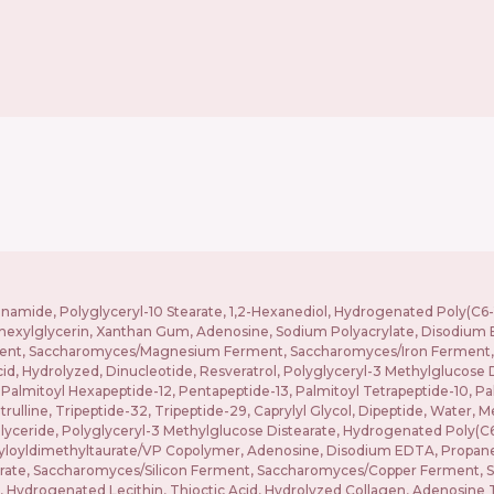
namide, Polyglyceryl-10 Stearate, 1,2-Hexanediol, Hydrogenated Poly(C6-14 
hexylglycerin, Xanthan Gum, Adenosine, Sodium Polyacrylate, Disodium ED
ent, Saccharomyces/Magnesium Ferment, Saccharomyces/Iron Ferment, S
cid, Hydrolyzed, Dinucleotide, Resveratrol, Polyglyceryl-3 Methylglucose 
 Palmitoyl Hexapeptide-12, Pentapeptide-13, Palmitoyl Tetrapeptide-10, Pa
trulline, Tripeptide-32, Tripeptide-29, Caprylyl Glycol, Dipeptide, Water, 
glyceride, Polyglyceryl-3 Methylglucose Distearate, Hydrogenated Poly(C6-1
yloyldimethyltaurate/VP Copolymer, Adenosine, Disodium EDTA, Propaned
0 Laurate, Saccharomyces/Silicon Ferment, Saccharomyces/Copper Fermen
 Hydrogenated Lecithin, Thioctic Acid, Hydrolyzed Collagen, Adenosine T