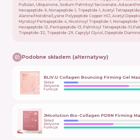
Pullulan, Ubiquinone, Sodium Palmitoyl Sarcosinate, Astaxanthin
Hexapeptide-9, Nonapeptide-1, Tripeptide-1, Acetyl Tetrapeptide
Alanine/Histidine/Lysine Polypeptide Copper HCl, Acetyl Dipeptid
Myristoyl Pentapeptide-4, Nicotinoyl Tripeptide-1, Nonapeptide-7
Hexapeptide-12, Pentapeptide-13, Palmitoyl Tetrapeptide-10,Palmi
Tripeptide-32, Tripeptide-29, Caprylyl Glycol, Dipeptide Diami
Podobne składem (alternatywy)
BLIV:U Collagen Bouncing Firming Gel Ma
Skład
Aktywne
Funkcje
JMsolution Bio-Collagen PDRN Firming M
Skład
Aktywne
Funkcje