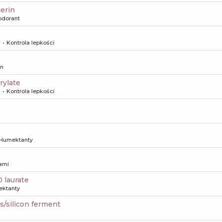
cerin
odorant
i
Kontrola lepkości
on
rylate
i
Kontrola lepkości
Humektanty
kami
0 laurate
ktanty
s/silicon ferment