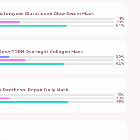
actomyces Glutathione Glow Serum Mask
11
%
28
%
64
%
Rose PDRN Overnight Collagen Mask
20
%
32
%
62
%
 Panthenol Repair Daily Mask
13
%
20
%
65
%