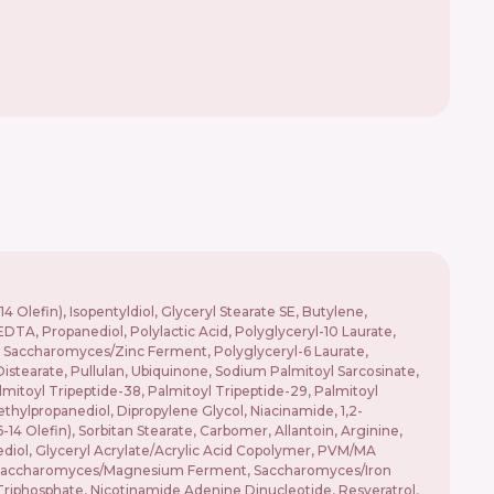
Olefin), Isopentyldiol, Glyceryl Stearate SE, Butylene,
TA, Propanediol, Polylactic Acid, Polyglyceryl-10 Laurate,
accharomyces/Zinc Ferment, Polyglyceryl-6 Laurate,
Distearate, Pullulan, Ubiquinone, Sodium Palmitoyl Sarcosinate,
lmitoyl Tripeptide-38, Palmitoyl Tripeptide-29, Palmitoyl
Methylpropanediol, Dipropylene Glycol, Niacinamide, 1,2-
4 Olefin), Sorbitan Stearate, Carbomer, Allantoin, Arginine,
iol, Glyceryl Acrylate/Acrylic Acid Copolymer, PVM/MA
t, Saccharomyces/Magnesium Ferment, Saccharomyces/Iron
riphosphate, Nicotinamide Adenine Dinucleotide, Resveratrol,