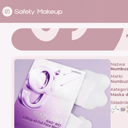
Nazwa:
Numbuzi
Marki
:
Numbuz
Kategor
Maska d
Składni