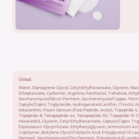
Skład:
Water, Dipropylene Glycol, Cetyl Ethylhexanoate, Glycerin, Niaci
Diheptanoate, Carbomer, Arginine, Panthenol, Trehalose, Ethyl
Saccharomyces/Silicon Ferment, Saccharomyces/Copper, Ferm
Caprylic/Capric Triglyceride, Hydrogenated Lecithin, Thioctic A
Astaxanthin, Pisum Sativum (Pea) Peptide, Acetyl, Tripeptide-5,
Tripeptide-8, Tetrapeptide-44, Tetrapeptide-30, Tripeptide-10 Ci
Hexanediol, Glycerin, Cetyl Ethylhexanoate, Caprylic/Capric Tri
Dipotassium Glycyrrhizate, Ethylhexylglycerin, Ammonium Acr
Copolymer, Butylene Glycol,Polylactic Acid, Polyglyceryl-1
Ferment, Saccharomyces/Zinc Ferment, Polyglyceryl-6 Laurate,