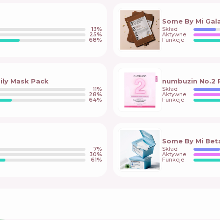
Some By Mi Gal
13
%
Skład
25
%
Aktywne
68
%
Funkcje
ily Mask Pack
numbuzin No.2 
11
%
Skład
28
%
Aktywne
64
%
Funkcje
Some By Mi Beta
7
%
Skład
30
%
Aktywne
61
%
Funkcje