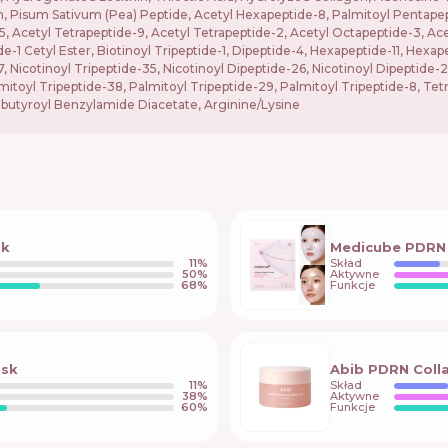
, Pisum Sativum (Pea) Peptide, Acetyl Hexapeptide-8, Palmitoyl Pentapept
5, Acetyl Tetrapeptide-9, Acetyl Tetrapeptide-2, Acetyl Octapeptide-3, Ace
e-1 Cetyl Ester, Biotinoyl Tripeptide-1, Dipeptide-4, Hexapeptide-11, Hexap
, Nicotinoyl Tripeptide-35, Nicotinoyl Dipeptide-26, Nicotinoyl Dipeptide-
toyl Tripeptide-38, Palmitoyl Tripeptide-29, Palmitoyl Tripeptide-8, Tetr
nobutyroyl Benzylamide Diacetate, Arginine/Lysine
sk
Medicube PDRN 
11
%
Skład
50
%
Aktywne
68
%
Funkcje
ask
Abib PDRN Colla
11
%
Skład
38
%
Aktywne
60
%
Funkcje