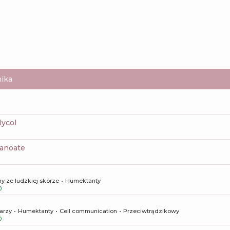
ika
lycol
xanoate
y ze ludzkiej skórze
Humektanty
0
arzy
Humektanty
Cell communication
Przeciwtrądzikowy
0