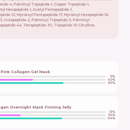
ide-4, Palmitoyl Tripeptide-1, Copper Tripeptide-1,
tyl Hexapeptide-1, Acetyl Pentapeptide-1,
eptide-12, Myristoyl Pentapeptide-17, Myristoyl Hexapeptide-16,
23, Octapeptide-2, Palmitoyl Tripeptide-5, Palmitoyl
apeptide-44, Tetrapeptide-30, Tripeptide-10 Citrulline,
Pink Collagen Gel Mask
11
%
40
%
65
%
gen Overnight Mask Firming Jelly
13
%
30
%
64
%