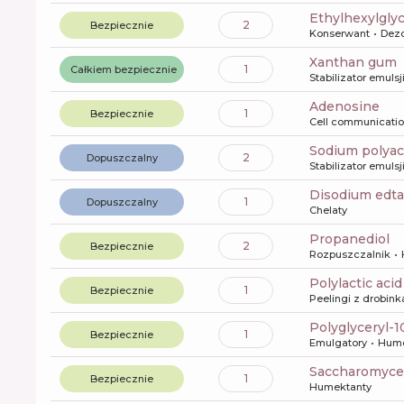
ethylhexylgly
2
Bezpiecznie
Konserwant
Dez
xanthan gum
1
Całkiem bezpiecznie
Stabilizator emulsj
Adenosine
1
Bezpiecznie
Cell communicati
sodium polyac
2
Dopuszczalny
Stabilizator emulsj
disodium edta
1
Dopuszczalny
Chelaty
propanediol
2
Bezpiecznie
Rozpuszczalnik
polylactic acid
1
Bezpiecznie
Peelingi z drobin
polyglyceryl-1
1
Bezpiecznie
Emulgatory
Hume
saccharomyce
1
Bezpiecznie
Humektanty