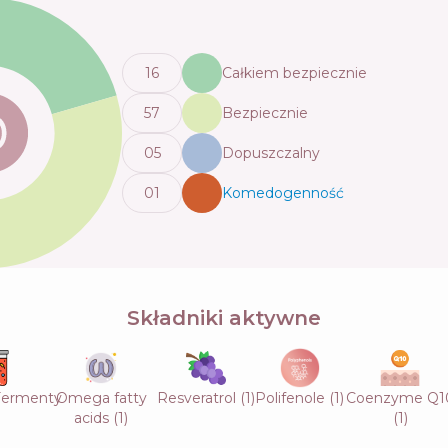
16
Całkiem bezpiecznie
57
Bezpiecznie
0
5
Dopuszczalny
0
1
Komedogenność
💬
Składniki aktywne
/Fermenty
Omega fatty
Resveratrol
(
1
)
Polifenole
(
1
)
Coenzyme Q1
acids
(
1
)
(
1
)