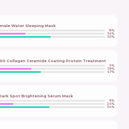
rmale Water Sleeping Mask
8
%
34
%
55
%
100 Collagen Ceramide Coating Protein Treatment
5
%
39
%
47
%
 Dark Spot Brightening Serum Mask
9
%
24
%
54
%