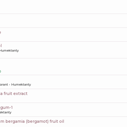
e
l
Humektanty
0
orant
Humektanty
da fruit extract
e gum-1
ktanty
ium bergamia (bergamot) fruit oil