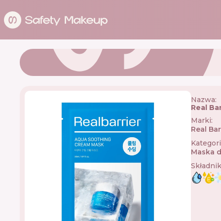
Nazwa:
Real Ba
Marki
:
Real Bar
Kategor
Maska d
Składni