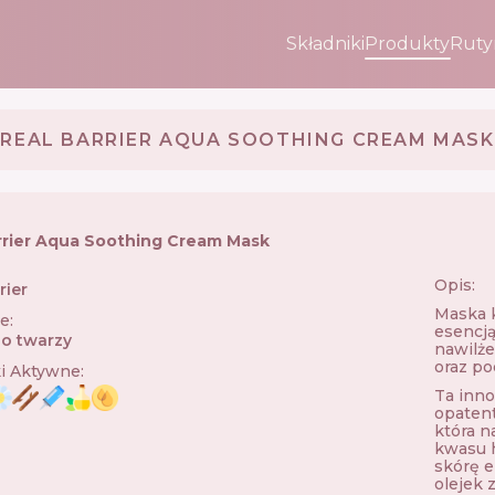
Składniki
Produkty
Ruty
REAL BARRIER AQUA SOOTHING CREAM MASK
rrier Aqua Soothing Cream Mask
Opis:
rier
🇰🇷
Maska
ie
:
esencją
o twarzy
nawilże
oraz po
ki Aktywne
:
Ta inno
opaten
która n
kwasu h
skórę el
olejek 