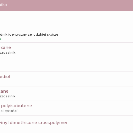
ika
dnik identyczny ze ludzkiej skórze
0
loxane
szczalnik
ediol
xane
szczalnik
 polyisobutene
la lepkości
vinyl dimethicone crosspolymer