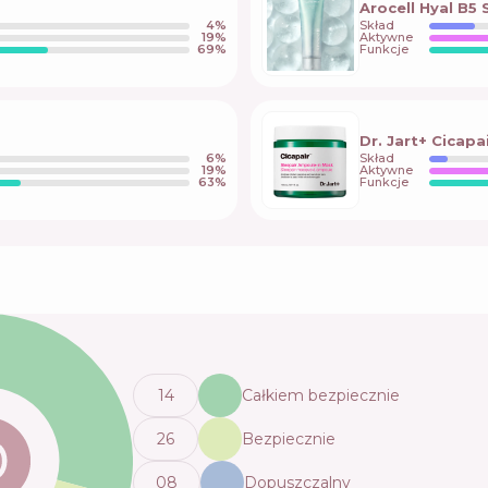
Arocell Hyal B5
4
%
Skład
19
%
Aktywne
69
%
Funkcje
Dr. Jart+ Cicap
6
%
Skład
19
%
Aktywne
63
%
Funkcje
14
Całkiem bezpiecznie
26
Bezpiecznie
0
8
Dopuszczalny