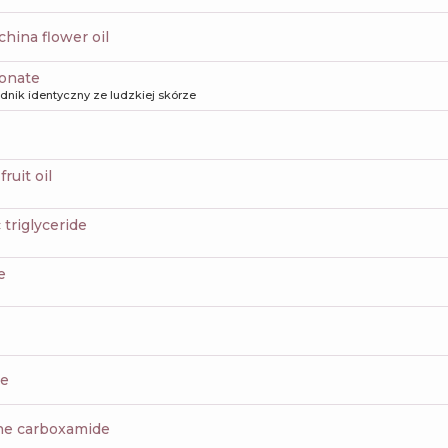
hina flower oil
ronate
dnik identyczny ze ludzkiej skórze
fruit oil
c triglyceride
e
te
ne carboxamide