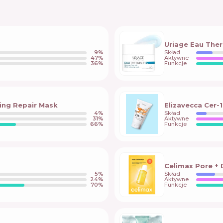
Uriage Eau The
9
%
Skład
47
%
Aktywne
36
%
Funkcje
hing Repair Mask
Elizavecca Cer-
4
%
Skład
31
%
Aktywne
66
%
Funkcje
Celimax Pore +
5
%
Skład
24
%
Aktywne
70
%
Funkcje