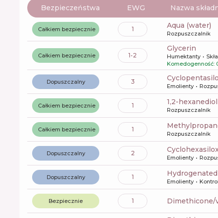
Bezpieczeństwa
EWG
Nazwa składn
aqua (water)
1
Całkiem bezpiecznie
Rozpuszczalnik
glycerin
1-2
Całkiem bezpiecznie
Humektanty
Skła
Komedogenność: 
cyclopentasi
3
Dopuszczalny
Emolienty
Rozpu
1,2-hexanediol
1
Całkiem bezpiecznie
Rozpuszczalnik
methylpropan
1
Całkiem bezpiecznie
Rozpuszczalnik
cyclohexasilo
2
Dopuszczalny
Emolienty
Rozpu
hydrogenated
1
Dopuszczalny
Emolienty
Kontro
dimethicone/
1
Bezpiecznie