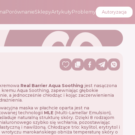
na
Porównanie
Sklepy
Artykuły
Problemy
Autoryzacja
 kremowa
Real Barrier Aqua Soothing
jest nasączona
 kremu Aqua Soothing, zapewniając głębokie
nie, a jednocześnie chłodząc i kojąc zaczerwienienia
drażnienia.
wacyjna maska w płachcie oparta jest na
towanej technologii
MLE
(Multi-Lamellar Emulsion),
aśladuje naturalną strukturę skóry. Dzięki 8 rodzajom
ialuronowego szybko się wchłania, pozostawiając
astyczną i nawilżoną. Chłodzące trio: ksylitol, erytrytol i
z wrotyczu marokańskiego obniża temperaturę skóry o