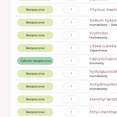
thymus mastic
1
Bezpiecznie
sodium hyalu
1
Bezpiecznie
Humektanty
Skła
erythritol
1
Bezpiecznie
Humektanty
litsea cubeba 
1
Bezpiecznie
Zapachowe
caprylic/capri
1
Całkiem bezpiecznie
Emolienty
xylitylglucosid
1
Bezpiecznie
Humektanty
anhydroxylitol
1
Bezpiecznie
Humektanty
menthyl lacta
1
Bezpiecznie
ethyl mentha
1
Bezpiecznie