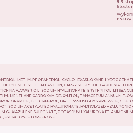
5.3 sto
fitoste
Wykon
twarzy,
EXANEDIOL, METHYLPROPANEDIOL, CYCLOHEXASILOXANE, HYDROGENAT
BUTYLENE GLYCOL, ALLANTOIN, CAPRYLYL GLYCOL, GARDENIA FLORID
CHINA FLOWER OIL, SODIUM HYALURONATE, ERYTHRITOL, LITSEA CUBE
ETHYL MENTHANE CARBOXAMIDE, XYLITOL, TANACETUM ANNUUM FLOW
PROPIONAMIDE, TOCOPHEROL, DIPOTASSIUM GLYCYRRHIZATE, GLUC
ACT, SODIUM ACETYLATED HYALURONATE, HYDROLYZED HYALURONIC A
UM GUAIAZULENE SULFONATE, POTASSIUM HYALURONATE, AMMONIU
COL, HYDROXYACETOPHENONE