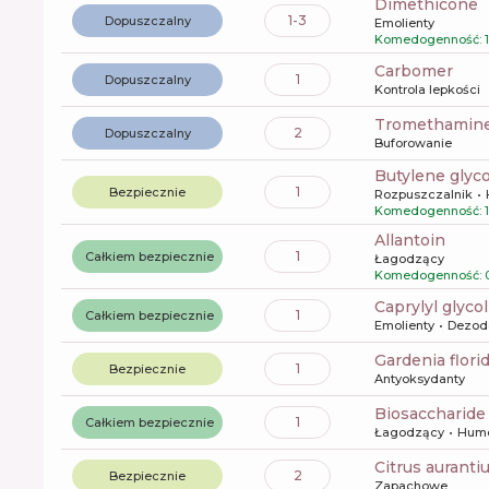
dimethicone
1-3
Dopuszczalny
Emolienty
Komedogenność: 1
carbomer
1
Dopuszczalny
Kontrola lepkości
tromethamin
2
Dopuszczalny
Buforowanie
butylene glyco
1
Bezpiecznie
Rozpuszczalnik
Komedogenność: 1
allantoin
1
Całkiem bezpiecznie
Łagodzący
Komedogenność: 
caprylyl glycol
1
Całkiem bezpiecznie
Emolienty
Dezod
gardenia flori
1
Bezpiecznie
Antyoksydanty
biosaccharid
1
Całkiem bezpiecznie
Łagodzący
Hume
citrus aurant
2
Bezpiecznie
Zapachowe