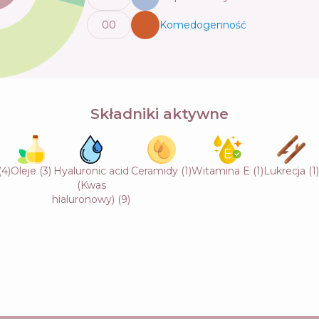
0
0
Komedogenność
💬
Składniki aktywne
(
4
)
Oleje
(
3
)
Hyaluronic acid
Ceramidy
(
1
)
Witamina E
(
1
)
Lukrecja
(
1
)
(Kwas
hialuronowy)
(
9
)