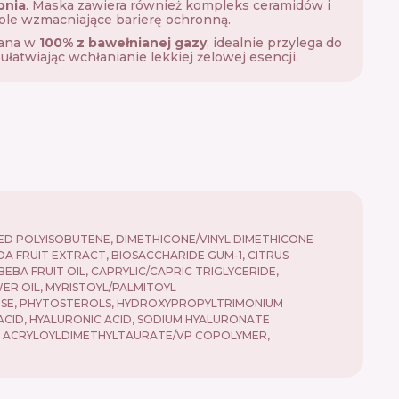
pnia
. Maska zawiera również kompleks ceramidów i
role wzmacniające barierę ochronną.
ana w
100% z bawełnianej gazy
, idealnie przylega do
 ułatwiając wchłanianie lekkiej żelowej esencji.
ED POLYISOBUTENE, DIMETHICONE/VINYL DIMETHICONE
A FRUIT EXTRACT, BIOSACCHARIDE GUM-1, CITRUS
BA FRUIT OIL, CAPRYLIC/CAPRIC TRIGLYCERIDE,
ER OIL, MYRISTOYL/PALMITOYL
OSE, PHYTOSTEROLS, HYDROXYPROPYLTRIMONIUM
CID, HYALURONIC ACID, SODIUM HYALURONATE
M ACRYLOYLDIMETHYLTAURATE/VP COPOLYMER,