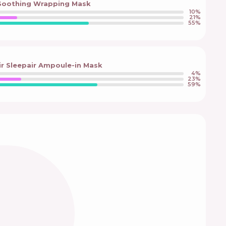
 Soothing Wrapping Mask
10
%
21
%
55
%
air Sleepair Ampoule-in Mask
4
%
23
%
59
%