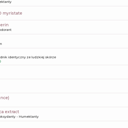
ktanty
10 myristate
cerin
odorant
on
dnik identyczny ze ludzkiej skórze
0
ance)
ica extract
oksydanty
Humektanty