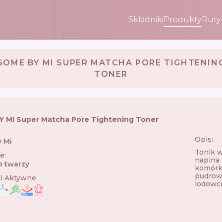
Składniki
Produkty
Ruty
SOME BY MI SUPER MATCHA PORE TIGHTENIN
TONER
 MI Super Matcha Pore Tightening Toner
Opis:
 Mi
🇰🇷
Tonik 
ie
:
napina 
o twarzy
komórki
pudrow
ki Aktywne
:
lodowco