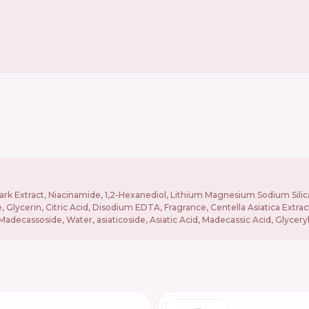
 Bark Extract, Niacinamide, 1,2-Hexanediol, Lithium Magnesium Sodium Silica
, Glycerin, Citric Acid, Disodium EDTA, Fragrance, Centella Asiatica Extra
Madecassoside, Water, asiaticoside, Asiatic Acid, Madecassic Acid, Glycery