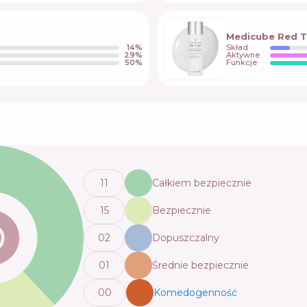
Medicube Red T
14
%
Skład
29
%
Aktywne
50
%
Funkcje
11
Całkiem bezpiecznie
15
Bezpiecznie
0
2
Dopuszczalny
0
1
Średnie bezpiecznie
0
0
Komedogenność
💬