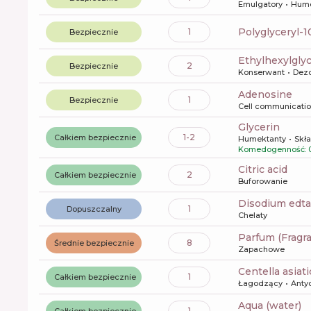
Emulgatory
Hume
polyglyceryl-
1
Bezpiecznie
ethylhexylgly
2
Bezpiecznie
Konserwant
Dez
Adenosine
1
Bezpiecznie
Cell communicati
glycerin
1-2
Całkiem bezpiecznie
Humektanty
Skła
Komedogenność: 
citric acid
2
Całkiem bezpiecznie
Buforowanie
disodium edta
1
Dopuszczalny
Chelaty
Parfum (Fragr
8
Średnie bezpiecznie
Zapachowe
centella asiat
1
Całkiem bezpiecznie
Łagodzący
Anty
aqua (water)
1
Całkiem bezpiecznie