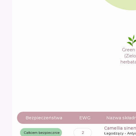
Green
(Ziel
herbata
Bezpieczeństwa
EWG
Nazwa składn
camellia sinen
2
Całkiem bezpiecznie
Łagodzący
Anty