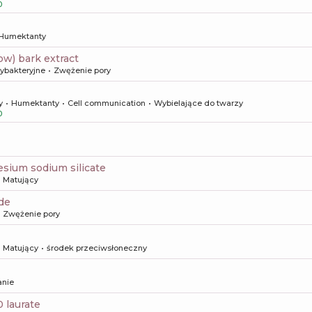
0
Humektanty
llow) bark extract
tybakteryjne
Zwężenie pory
y
Humektanty
Cell communication
Wybielające do twarzy
0
esium sodium silicate
Matujący
ide
Zwężenie pory
Matujący
środek przeciwsłoneczny
anie
0 laurate