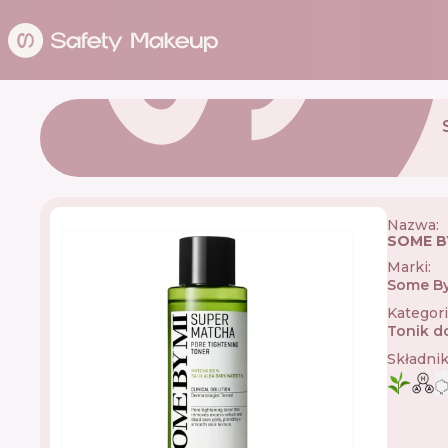
Nazwa:
SOME BY
Marki
:
Some By
Kategor
Tonik d
Składni