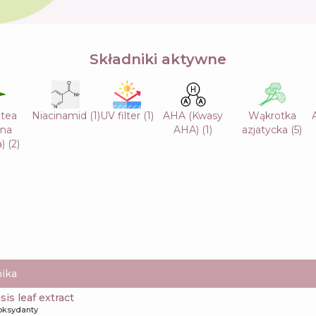
Składniki aktywne
 tea
Niacinamid
(
1
)
UV filter
(
1
)
AHA (Kwasy
Wąkrotka
ona
AHA)
(
1
)
azjatycka
(
5
)
)
(
2
)
ika
sis leaf extract
oksydanty