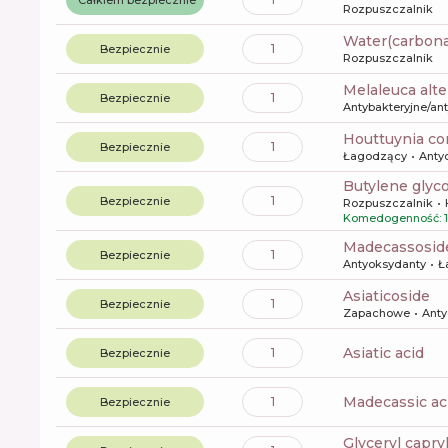
Rozpuszczalnik
water(carbon
1
Bezpiecznie
Rozpuszczalnik
melaleuca alte
1
Bezpiecznie
Antybakteryjne/an
houttuynia co
1
Bezpiecznie
Łagodzący
Anty
butylene glyco
1
Bezpiecznie
Rozpuszczalnik
Komedogenność: 1
madecassosid
1
Bezpiecznie
Antyoksydanty
Ł
asiaticoside
1
Bezpiecznie
Zapachowe
Anty
asiatic acid
1
Bezpiecznie
madecassic ac
1
Bezpiecznie
glyceryl capry