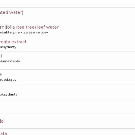
ated water)
rnifolia (tea tree) leaf water
tybakteryjne
Zwężenie pory
rdata extract
oksydanty
l
Humektanty
e
agodzący
oksydanty
id
late