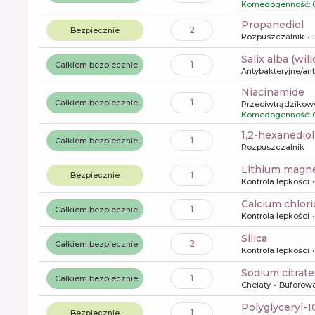
Komedogenność: 
propanediol
2
Bezpiecznie
Rozpuszczalnik
salix alba (wi
1
Całkiem bezpiecznie
Antybakteryjne/an
niacinamide
1
Całkiem bezpiecznie
Przeciwtrądzikow
Komedogenność: 
1,2-hexanediol
1
Całkiem bezpiecznie
Rozpuszczalnik
lithium magn
1
Bezpiecznie
Kontrola lepkości
calcium chlor
1
Całkiem bezpiecznie
Kontrola lepkości
silica
2
Całkiem bezpiecznie
Kontrola lepkości
sodium citrate
1
Całkiem bezpiecznie
Chelaty
Buforow
polyglyceryl-1
1
Bezpiecznie