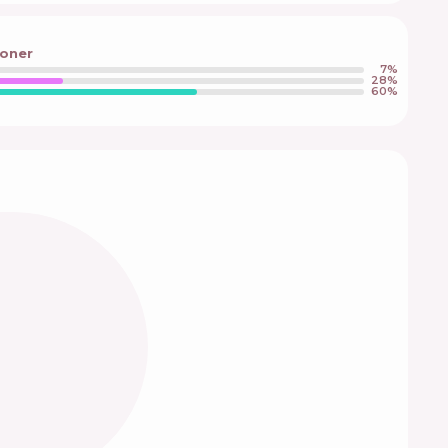
oner
7
%
28
%
60
%