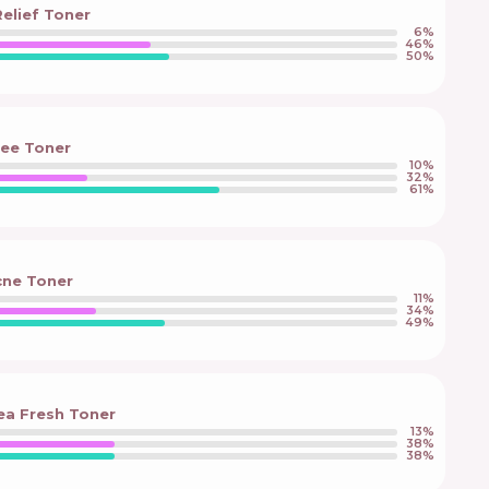
Relief Toner
6
%
46
%
50
%
ree Toner
10
%
32
%
61
%
cne Toner
11
%
34
%
49
%
ea Fresh Toner
13
%
38
%
38
%