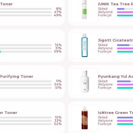
 Toner
iUNIK Tea Tree 
8
%
Skład
47
%
Aktywne
49
%
Funkcje
Jigott Cicateat
14
%
Skład
31
%
Aktywne
59
%
Funkcje
Purifying Toner
Pyunkang Yul A
11
%
Skład
34
%
Aktywne
51
%
Funkcje
er Toner
IsNtree Green T
10
%
Skład
33
%
Aktywne
52
%
Funkcje