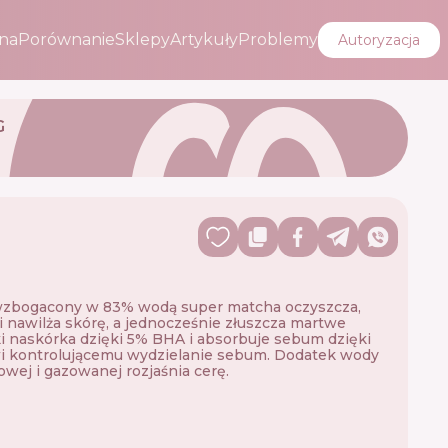
na
Porównanie
Sklepy
Artykuły
Problemy
Autoryzacja
G
wzbogacony w 83% wodą super matcha oczyszcza,
i nawilża skórę, a jednocześnie złuszcza martwe
 naskórka dzięki 5% BHA i absorbuje sebum dzięki
i kontrolującemu wydzielanie sebum. Dodatek wody
wej i gazowanej rozjaśnia cerę.