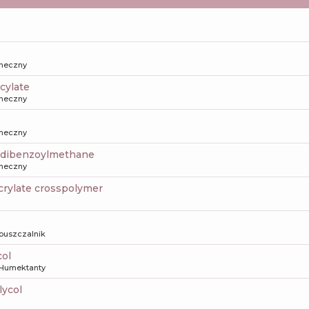
oneczny
icylate
oneczny
oneczny
xydibenzoylmethane
oneczny
crylate crosspolymer
puszczalnik
col
Humektanty
lycol