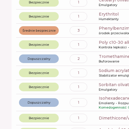
cetearyl oliva
1
Bezpiecznie
Emulgatory
erythritol
1
Bezpiecznie
Humektanty
phenylbenzim
3
Średnie bezpiecznie
środek przeciwsł
poly c10-30 al
1
Bezpiecznie
Kontrola lepkości
tromethamin
2
Dopuszczalny
Buforowanie
sodium acryl
1
Bezpiecznie
Stabilizator emulsj
sorbitan oliva
1
Bezpiecznie
Emulgatory
Isohexadecan
1
Dopuszczalny
Emolienty
Rozpu
Komedogenność: 0
dimethicone/
1
Bezpiecznie