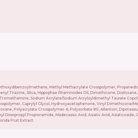
Methoxydibenzoylmethane, Methyl Methacrylate Crosspolymer, Propanediol,
l Triazine, Silica, Hippophae Rhamnoides Oil, Dimethicone, Disiloxane, M
e, Tromethamine, Sodium Acrylate/Sodium Acryloyldimethyl Taurate Copol
rosspolymer, Caprylyl Glycol, Hydroxyacetophenone, Vinyl Dimethicone/
loxane, Polyacrylate Crosspolymer-6, Polysorbate 80, Allantoin, Dipotassi
yl Diisopropyl Propionamide, Madecassic Acid, Asiatic Acid, Asiaticoside, 
rida Fruit Extract.