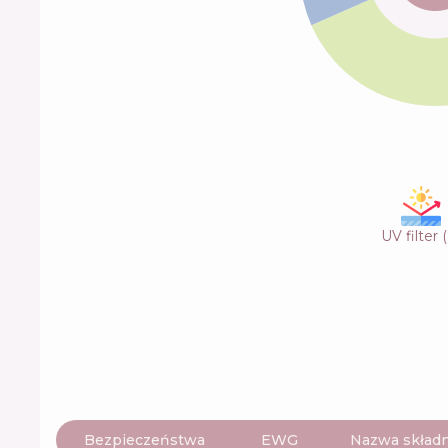
UV filter
(
Bezpieczeństwa
EWG
Nazwa składn