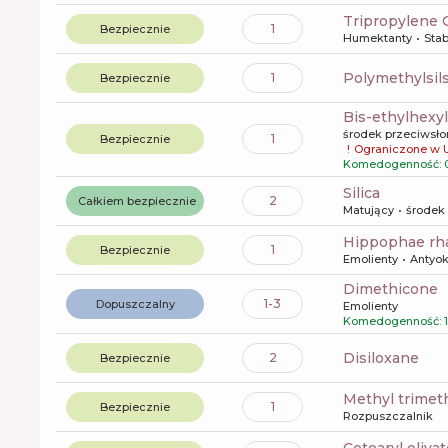
Tripropylene 
1
Bezpiecznie
Humektanty
Stab
polymethylsi
1
Bezpiecznie
bis-ethylhex
środek przeciwsł
1
Bezpiecznie
!
Ograniczone w 
Komedogenność: 
silica
2
Całkiem bezpiecznie
Matujący
środek
hippophae rh
1
Bezpiecznie
Emolienty
Antyo
dimethicone
1-3
Dopuszczalny
Emolienty
Komedogenność: 1
disiloxane
2
Bezpiecznie
methyl trime
1
Bezpiecznie
Rozpuszczalnik