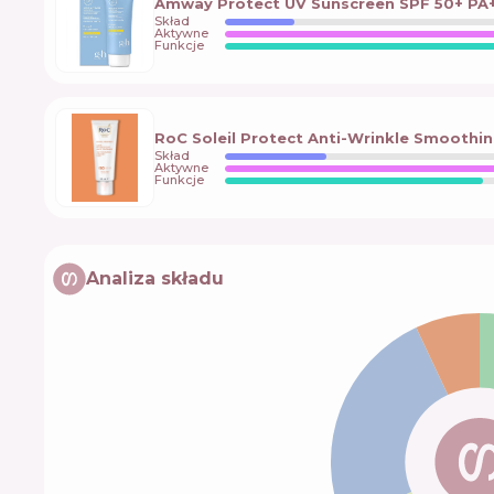
Amway Protect UV Sunscreen SPF 50+ PA
Skład
Aktywne
Funkcje
RoC Soleil Protect Anti-Wrinkle Smoothin
Skład
Aktywne
Funkcje
Analiza składu