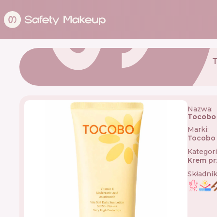
Nazwa:
Tocobo 
Marki
:
Tocobo
Kategor
Krem pr
Składni