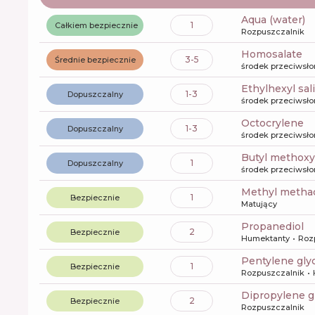
aqua (water)
1
Całkiem bezpiecznie
Rozpuszczalnik
Homosalate
3-5
Średnie bezpiecznie
środek przeciwsł
ethylhexyl sal
1-3
Dopuszczalny
środek przeciwsł
octocrylene
1-3
Dopuszczalny
środek przeciwsł
butyl metho
1
Dopuszczalny
środek przeciwsł
methyl metha
1
Bezpiecznie
Matujący
propanediol
2
Bezpiecznie
Humektanty
Roz
pentylene gly
1
Bezpiecznie
Rozpuszczalnik
dipropylene g
2
Bezpiecznie
Rozpuszczalnik