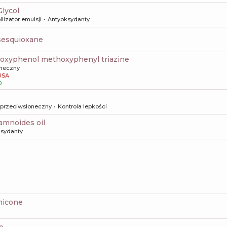
Glycol
ilizator emulsji
Antyoksydanty
lsesquioxane
yloxyphenol methoxyphenyl triazine
oneczny
USA
0
 przeciwsłoneczny
Kontrola lepkości
amnoides oil
ksydanty
thicone