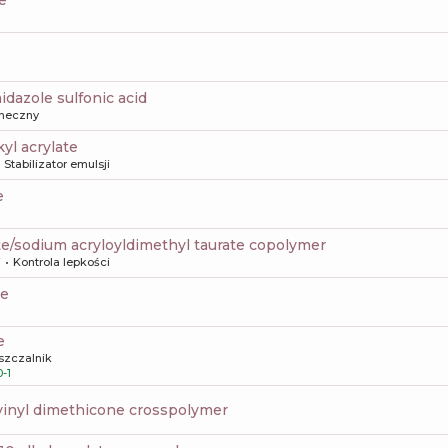
te
idazole sulfonic acid
oneczny
kyl acrylate
Stabilizator emulsji
e
ate/sodium acryloyldimethyl taurate copolymer
i
Kontrola lepkości
te
e
szczalnik
-1
vinyl dimethicone crosspolymer