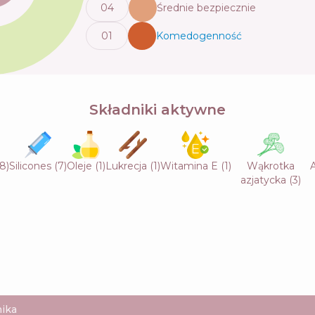
0
4
Średnie bezpiecznie
0
1
Komedogenność
💬
Składniki aktywne
8
)
Silicones
(
7
)
Oleje
(
1
)
Lukrecja
(
1
)
Witamina E
(
1
)
Wąkrotka
azjatycka
(
3
)
ika