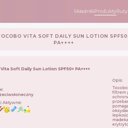
Składniki
Produkty
Ruty
TOCOBO VITA SOFT DAILY SUN LOTION SPF50
PA++++
Vita Soft Daily Sun Lotion SPF50+ PA++++
Opis:
🇰🇷
Tocobo 
ie
:
filtrem
zeciwsłoneczny
ochron
przebar
ki Aktywne
:
pomagaj
oksydac
lepkośc
madekas
erytryt