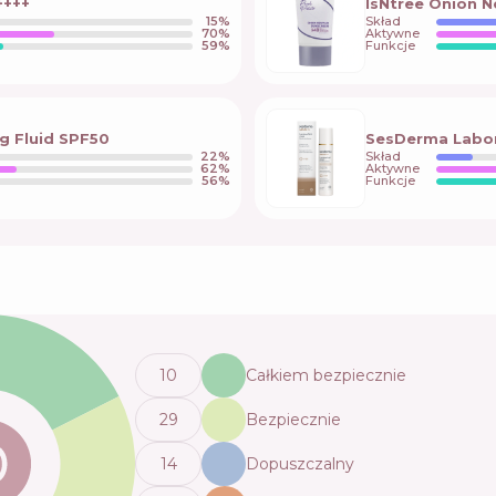
++++
IsNtree Onion 
15
%
Skład
70
%
Aktywne
59
%
Funkcje
g Fluid SPF50
SesDerma Labor
22
%
Skład
62
%
Aktywne
56
%
Funkcje
10
Całkiem bezpiecznie
29
Bezpiecznie
14
Dopuszczalny