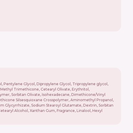
 Pentylene Glycol, Dipropylene Glycol, Tripropylene glycol,
ethyl Trimethicone, Cetearyl Olivate, Erythritol,
ymer, Sorbitan Olivate, Isohexadecane, Dimethicone/Vinyl
Methicone Silsesquioxane Crosspolymer, Aminomethyl Propanol,
um Glycyrrhizate, Sodium Stearoyl Glutamate, Dextrin, Sorbitan
Cetearyl Alcohol, Xanthan Gum, Fragrance, Linalool, Hexyl