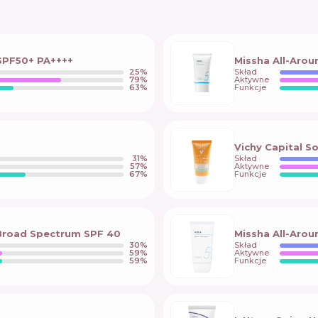
SPF50+ PA++++
Missha All-Aro
25
%
Skład
79
%
Aktywne
63
%
Funkcje
Vichy Capital S
31
%
Skład
57
%
Aktywne
67
%
Funkcje
 Broad Spectrum SPF 40
Missha All-Arou
30
%
Skład
59
%
Aktywne
59
%
Funkcje