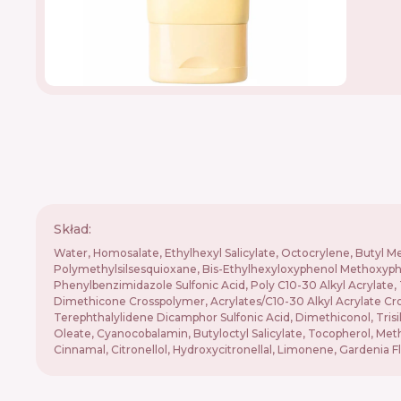
Skład:
Water, Homosalate, Ethylhexyl Salicylate, Octocrylene, Butyl 
Polymethylsilsesquioxane, Bis-Ethylhexyloxyphenol Methoxypheny
Phenylbenzimidazole Sulfonic Acid, Poly C10-30 Alkyl Acrylat
Dimethicone Crosspolymer, Acrylates/C10-30 Alkyl Acrylate C
Terephthalylidene Dicamphor Sulfonic Acid, Dimethiconol, Trisi
Oleate, Cyanocobalamin, Butyloctyl Salicylate, Tocopherol, Meth
Cinnamal, Citronellol, Hydroxycitronellal, Limonene, Gardenia Flo