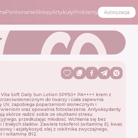
na
Porównanie
Sklepy
Artykuły
Problemy
Autoryzacja
+
Vita Soft Daily Sun Lotion SPF50+ PA++++ krem ​​z
 przeciwsłonecznym do twarzy i ciała zapewnia
ę UV, zapobiega poparzeniom słonecznym i
wieniom oraz spowalnia fotostarzenie. Antyoksydanty
ą skórze radzić sobie ze skutkami stresu
yjnego, przedłużając młodość. Wchłania się bez
i i białych śladów. Zawiera tokoferol (witaminę E), kwas
owy i azjatykozyd, olej z rokitnika zwyczajnego,
ol i witaminę B12.