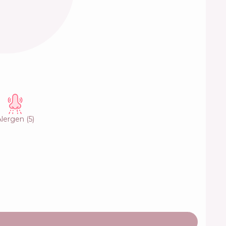
Alergen
(
5
)