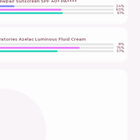
Newpair Sunscreen SPF 40+ PA++++
24
%
60
%
61
%
atories Azelac Luminous Fluid Cream
8
%
74
%
57
%