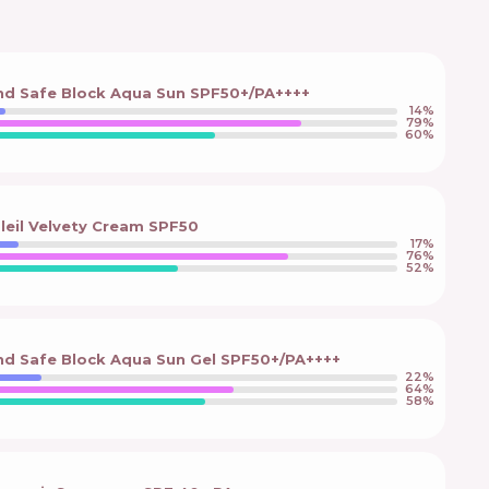
und Safe Block Aqua Sun SPF50+/PA++++
14
%
79
%
60
%
oleil Velvety Cream SPF50
17
%
76
%
52
%
nd Safe Block Aqua Sun Gel SPF50+/PA++++
22
%
64
%
58
%