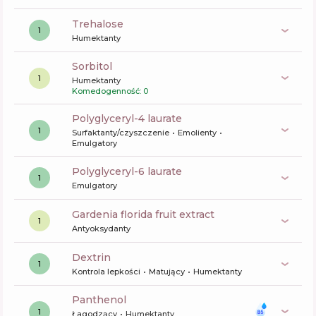
trehalose
1
Humektanty
sorbitol
1
Humektanty
Komedogenność: 0
polyglyceryl-4 laurate
1
Surfaktanty/czyszczenie
Emolienty
Emulgatory
polyglyceryl-6 laurate
1
Emulgatory
gardenia florida fruit extract
1
Antyoksydanty
dextrin
1
Kontrola lepkości
Matujący
Humektanty
panthenol
1
Łagodzący
Humektanty