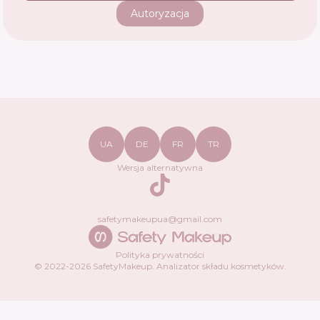
Autoryzacja
UA
DE
FR
TR
Wersja alternatywna
TikTok
safetymakeupua@gmail.com
Polityka prywatności
© 2022-
2026
SafetyMakeup.
Analizator składu kosmetyków
.