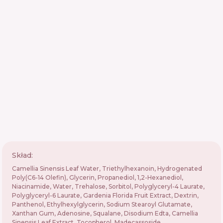
Skład:
Camellia Sinensis Leaf Water, Triethylhexanoin, Hydrogenated
Poly(C6-14 Olefin), Glycerin, Propanediol, 1,2-Hexanediol,
Niacinamide, Water, Trehalose, Sorbitol, Polyglyceryl-4 Laurate,
Polyglyceryl-6 Laurate, Gardenia Florida Fruit Extract, Dextrin,
Panthenol, Ethylhexylglycerin, Sodium Stearoyl Glutamate,
Xanthan Gum, Adenosine, Squalane, Disodium Edta, Camellia
Sinensis Leaf Extract, Tocopherol, Madecassoside,