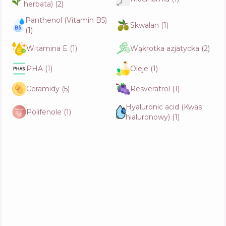
herbata)
(
2
)
Panthenol (Vitamin B5)
Skwalan
(
1
)
(
1
)
EQQUALBERRY Vitamin Illuminating Serum
Witamina E
(
1
)
Wąkrotka azjatycka
(
2
)
Skład
9
%
Aktywne
39
%
Funkcje
64
%
PHA
(
1
)
Oleje
(
1
)
Ceramidy
(
5
)
Resveratrol
(
1
)
VT Rice Ceramide Serum
Hyaluronic acid (Kwas
Skład
13
%
Polifenole
(
1
)
hialuronowy)
(
1
)
Aktywne
30
%
Funkcje
70
%
K-SECRET Seoul 1988 Glow Serum:
Niacinamide 15% + Yuja
Skład
8
%
Aktywne
30
%
Funkcje
75
%
Dr. Althea 345 Relief Serum