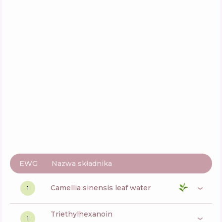
Skład
7
%
Aktywne
44
%
Funkcje
54
%
EWG
Nazwa składnika
camellia sinensis leaf water
1
triethylhexanoin
1