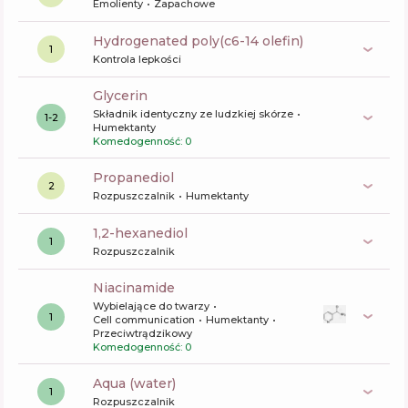
Emolienty
Zapachowe
hydrogenated poly(c6-14 olefin)
1
Kontrola lepkości
glycerin
Składnik identyczny ze ludzkiej skórze
1-2
Humektanty
Komedogenność: 0
propanediol
2
Rozpuszczalnik
Humektanty
1,2-hexanediol
1
Rozpuszczalnik
niacinamide
Wybielające do twarzy
1
Cell communication
Humektanty
Przeciwtrądzikowy
Komedogenność: 0
aqua (water)
1
Rozpuszczalnik