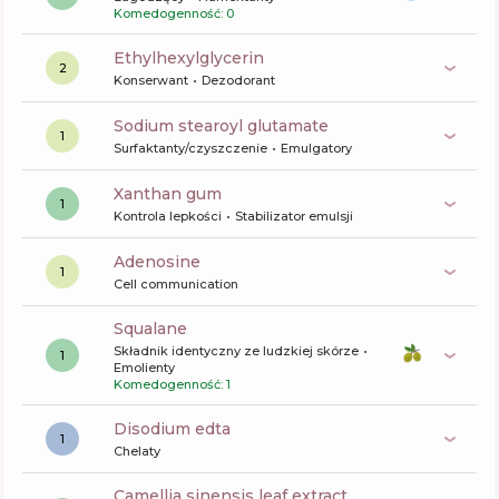
Komedogenność: 0
ethylhexylglycerin
2
Konserwant
Dezodorant
sodium stearoyl glutamate
1
Surfaktanty/czyszczenie
Emulgatory
xanthan gum
1
Kontrola lepkości
Stabilizator emulsji
Adenosine
1
Cell communication
squalane
Składnik identyczny ze ludzkiej skórze
1
Emolienty
Komedogenność: 1
disodium edta
1
Chelaty
camellia sinensis leaf extract