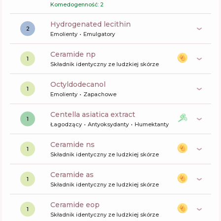
Komedogenność: 2
hydrogenated lecithin
2
Emolienty
Emulgatory
ceramide np
1
Składnik identyczny ze ludzkiej skórze
octyldodecanol
1
Emolienty
Zapachowe
centella asiatica extract
1
Łagodzący
Antyoksydanty
Humektanty
ceramide ns
1
Składnik identyczny ze ludzkiej skórze
ceramide as
1
Składnik identyczny ze ludzkiej skórze
ceramide eop
1
Składnik identyczny ze ludzkiej skórze