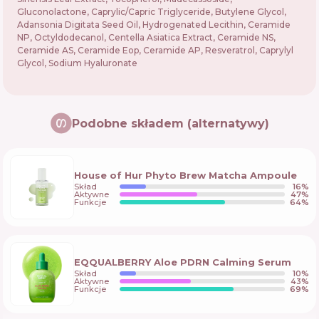
Gluconolactone, Caprylic/Capric Triglyceride, Butylene Glycol,
Adansonia Digitata Seed Oil, Hydrogenated Lecithin, Ceramide
NP, Octyldodecanol, Centella Asiatica Extract, Ceramide NS,
Ceramide AS, Ceramide Eop, Ceramide AP, Resveratrol, Caprylyl
Glycol, Sodium Hyaluronate
Podobne składem (alternatywy)
House of Hur Phyto Brew Matcha Ampoule
Skład
16
%
Aktywne
47
%
Funkcje
64
%
EQQUALBERRY Aloe PDRN Calming Serum
Skład
10
%
Aktywne
43
%
Funkcje
69
%