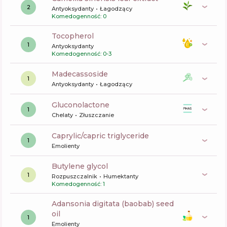
2
Antyoksydanty
Łagodzący
Komedogenność: 0
tocopherol
1
Antyoksydanty
Komedogenność: 0-3
madecassoside
1
Antyoksydanty
Łagodzący
gluconolactone
1
Chelaty
Złuszczanie
caprylic/capric triglyceride
1
Emolienty
butylene glycol
1
Rozpuszczalnik
Humektanty
Komedogenność: 1
adansonia digitata (baobab) seed
oil
1
Emolienty