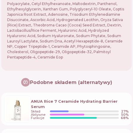
Polyacrylate, Cetyl Ethylhexanoate, Maltodextrin, Panthenol,
Ethylhexylglycerin, Xanthan Gum, Polyglyceryl-10 Oleate, Coptis
Japonica Root Extract, Adenosine, Trisodium Ethylenediamine
Disuccinate, Ascorbic Acid, Hydrogenated Lecithin, Oryza Sativa
(Rice) Extract, Theobroma Cacao (Cocoa) Seed Extract, Dextrin,
Lactobacillus/Rice Ferment, Hyaluronic Acid, Hydrolyzed
Hyaluronic Acid, Sodium Hyaluronate, Sodium Phytate, Sodium
Lauroyl Lactylate, Sodium Dna, Acetyl Hexapeptide-8, Ceramide
NP, Copper Tripeptide-1, Ceramide AP, Phytosphingosine,
Cholesterol, Oligopeptide-29, Oligopeptide-32, Palmitoyl
Pentapeptide-4, Ceramide Eop
Podobne składem (alternatywy)
ANUA Rice 7 Ceramide Hydrating Barrier
Serum
Skład
27
%
Aktywne
50
%
Funkcje
68
%