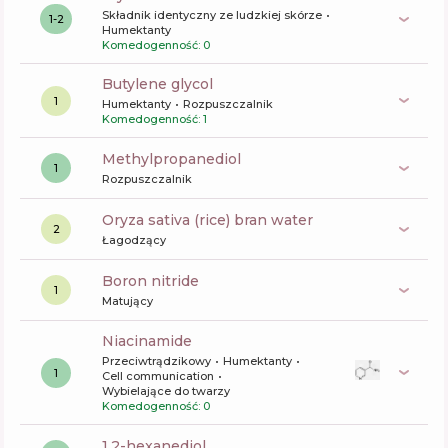
Składnik identyczny ze ludzkiej skórze
1-2
Humektanty
Komedogenność: 0
butylene glycol
1
Humektanty
Rozpuszczalnik
Komedogenność: 1
methylpropanediol
1
Rozpuszczalnik
oryza sativa (rice) bran water
2
Łagodzący
boron nitride
1
Matujący
niacinamide
Przeciwtrądzikowy
Humektanty
1
Cell communication
Wybielające do twarzy
Komedogenność: 0
1,2-hexanediol