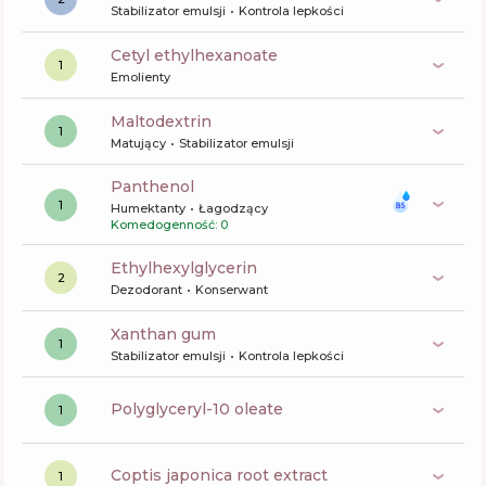
Stabilizator emulsji
Kontrola lepkości
cetyl ethylhexanoate
1
Emolienty
maltodextrin
1
Matujący
Stabilizator emulsji
panthenol
1
Humektanty
Łagodzący
Komedogenność: 0
ethylhexylglycerin
2
Dezodorant
Konserwant
xanthan gum
1
Stabilizator emulsji
Kontrola lepkości
polyglyceryl-10 oleate
1
coptis japonica root extract
1