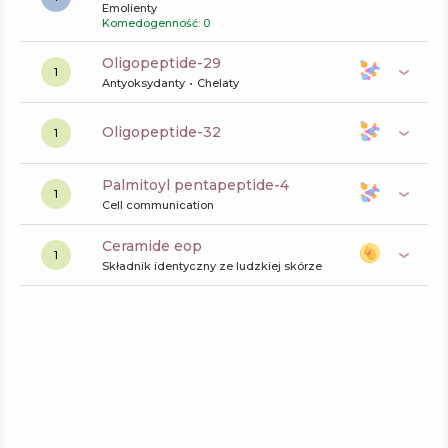
Emolienty
Komedogenność: 0
oligopeptide-29
1
Antyoksydanty
Chelaty
oligopeptide-32
1
palmitoyl pentapeptide-4
1
Cell communication
ceramide eop
1
Składnik identyczny ze ludzkiej skórze