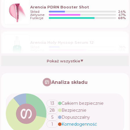
Arencia PDRN Booster Shot
Skład
24
%
Aktywne
47
%
Funkcje
68
%
Arencia Holy Hyssop Serum 12
Skład
16
%
Aktywne
56
%
Funkcje
62
%
Pokaż wszystkie
▼
VT Rice Ceramide Serum
Analiza składu
Skład
18
%
Aktywne
46
%
Funkcje
71
%
13
Całkiem bezpiecznie
28
Bezpiecznie
Abib PDRN Glow Serum 4.0 Pump
5
Dopuszczalny
Skład
13
%
Aktywne
57
%
1
Komedogenność
💬
Funkcje
58
%