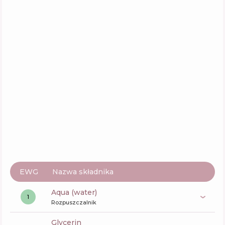
Aktywne
52
%
Funkcje
56
%
Arencia Deep Water Surge Serum
Skład
11
%
Aktywne
45
%
Funkcje
64
%
EWG
Nazwa składnika
aqua (water)
1
Rozpuszczalnik
glycerin