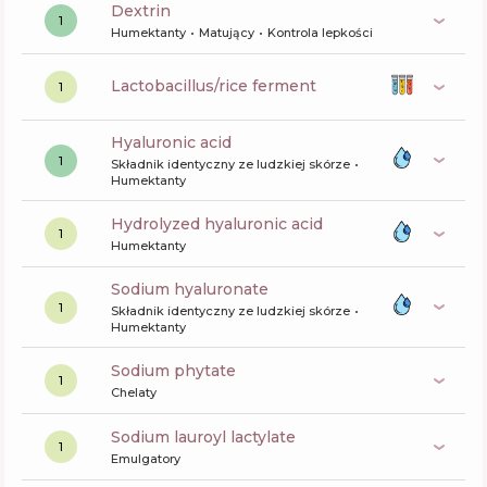
dextrin
1
Humektanty
Matujący
Kontrola lepkości
lactobacillus/rice ferment
1
hyaluronic acid
1
Składnik identyczny ze ludzkiej skórze
Humektanty
hydrolyzed hyaluronic acid
1
Humektanty
sodium hyaluronate
1
Składnik identyczny ze ludzkiej skórze
Humektanty
sodium phytate
1
Chelaty
sodium lauroyl lactylate
1
Emulgatory