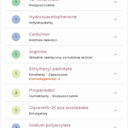
1
Rozpuszczalnik
Hydroxyacetophenone
1
Antyoksydanty
carbomer
1
Kontrola lepkości
arginine
1
Składnik identyczny ze ludzkiej skórze
ethylhexyl palmitate
1
Emolienty
Zapachowe
Komedogenność: 4
propanediol
2
Humektanty
Rozpuszczalnik
glycereth-25 pca isostearate
1
Emulgatory
sodium polyacrylate
2