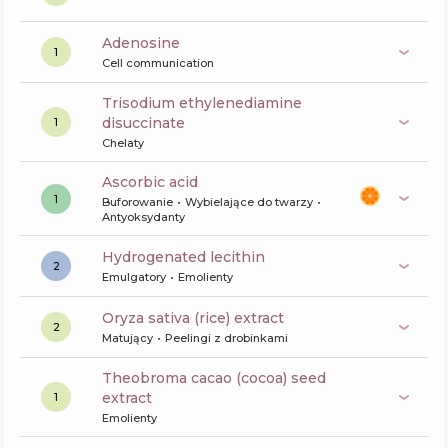
Adenosine
1
Cell communication
trisodium ethylenediamine
disuccinate
1
Chelaty
ascorbic acid
1
Buforowanie
Wybielające do twarzy
Antyoksydanty
hydrogenated lecithin
2
Emulgatory
Emolienty
oryza sativa (rice) extract
2
Matujący
Peelingi z drobinkami
theobroma cacao (cocoa) seed
extract
1
Emolienty