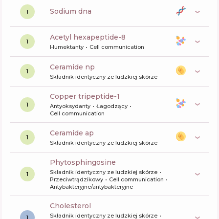
sodium dna
1
acetyl hexapeptide-8
1
Humektanty
Cell communication
ceramide np
1
Składnik identyczny ze ludzkiej skórze
copper tripeptide-1
1
Antyoksydanty
Łagodzący
Cell communication
ceramide ap
1
Składnik identyczny ze ludzkiej skórze
phytosphingosine
Składnik identyczny ze ludzkiej skórze
1
Przeciwtrądzikowy
Cell communication
Antybakteryjne/antybakteryjne
cholesterol
Składnik identyczny ze ludzkiej skórze
1