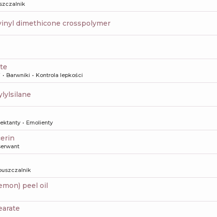
szczalnik
vinyl dimethicone crosspolymer
ate
i
Barwniki
Kontrola lepkości
ylylsilane
ektanty
Emolienty
cerin
erwant
uszczalnik
lemon) peel oil
earate