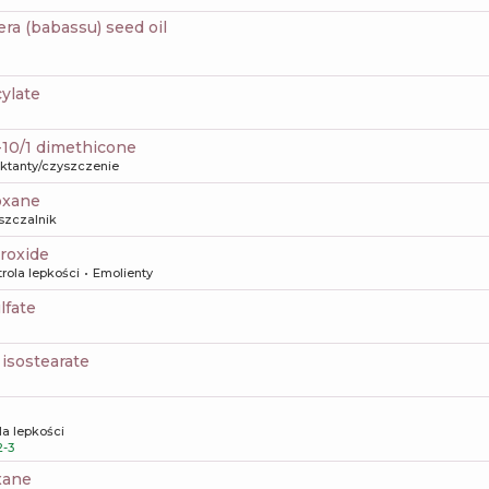
fera (babassu) seed oil
cylate
g-10/1 dimethicone
aktanty/czyszczenie
loxane
szczalnik
roxide
rola lepkości
Emolienty
lfate
4 isostearate
la lepkości
-3
xane