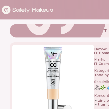
IT
Nazwa:
IT Cosm
Marki
:
IT Cosm
Kategor
Tonalny
Składni
Koncent
zinc 
titan