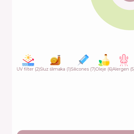
UV filter
(
2
)
Śluz ślimaka
(
1
)
Silicones
(
7
)
Oleje
(
6
)
Alergen
(
5