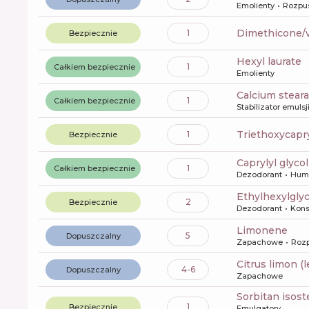
Emolienty
Rozpu
dimethicone/
1
Bezpiecznie
hexyl laurate
1
Całkiem bezpiecznie
Emolienty
calcium stear
1
Całkiem bezpiecznie
Stabilizator emulsj
triethoxycapr
1
Bezpiecznie
caprylyl glycol
1
Całkiem bezpiecznie
Dezodorant
Hum
ethylhexylgly
2
Bezpiecznie
Dezodorant
Kons
limonene
5
Dopuszczalny
Zapachowe
Rozp
citrus limon (
4-6
Dopuszczalny
Zapachowe
sorbitan isost
1
Bezpiecznie
Emulgatory