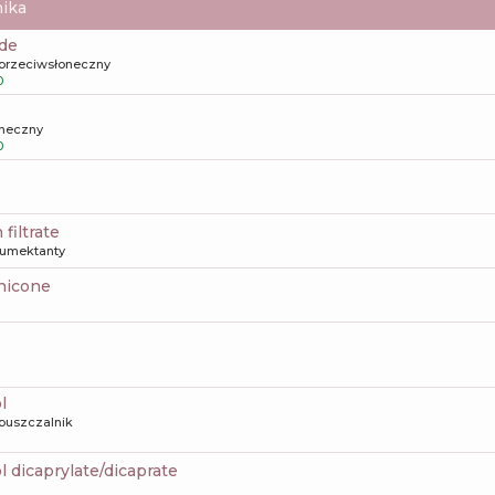
ika
ide
przeciwsłoneczny
0
oneczny
0
 filtrate
umektanty
thicone
l
puszczalnik
ol dicaprylate/dicaprate