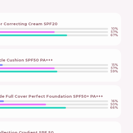
r Correcting Cream SPF20
10
%
57
%
67
%
cle Cushion SPF50 PA+++
15
%
57
%
59
%
de Full Cover Perfect Foundation SPF50+ PA+++
16
%
50
%
66
%
ollection Gradient SPF 50