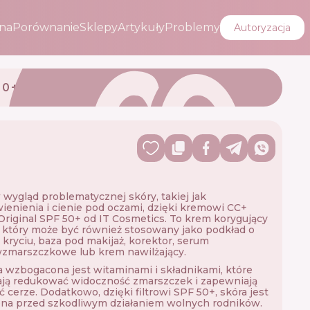
na
Porównanie
Sklepy
Artykuły
Problemy
Autoryzacja
50+
wygląd problematycznej skóry, takiej jak
ienienia i cienie pod oczami, dzięki kremowi CC+
riginal SPF 50+ od IT Cosmetics. To krem ​​korygujący
, który może być również stosowany jako podkład o
kryciu, baza pod makijaż, korektor, serum
zmarszczkowe lub krem ​​nawilżający.
 wzbogacona jest witaminami i składnikami, które
ją redukować widoczność zmarszczek i zapewniają
ć cerze. Dodatkowo, dzięki filtrowi SPF 50+, skóra jest
na przed szkodliwym działaniem wolnych rodników.