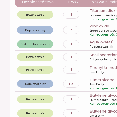
Bezpieczeństwa
EWG
Nazwa składn
titanium diox
1
Bezpiecznie
Barwniki
środek 
Komedogenność: 
zinc oxide
3
Dopuszczalny
środek przeciwsł
Komedogenność: 
aqua (water)
1
Całkiem bezpiecznie
Rozpuszczalnik
snail secretion
1
Bezpiecznie
Antyoksydanty
H
phenyl trime
1
Bezpiecznie
Emolienty
dimethicone
1-3
Dopuszczalny
Emolienty
Komedogenność: 1
butylene glyco
1
Bezpiecznie
Humektanty
Roz
Komedogenność: 1
butylene glyc
1
Bezpiecznie
Emolienty