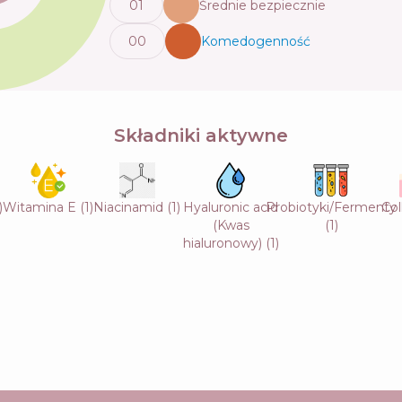
0
1
Średnie bezpiecznie
0
0
Komedogenność
💬
Składniki aktywne
)
Witamina E
(
1
)
Niacinamid
(
1
)
Hyaluronic acid
Probiotyki/Fermenty
Col
(Kwas
(
1
)
hialuronowy)
(
1
)