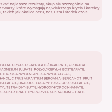
skać najlepsze rezultaty, skup się szczególnie na
h twarzy, które wymagają największego krycia i korekty
, takich jak okolice oczu, nos, usta i środek czoła.
BUTYLENE GLYCOL DICAPRYLATE/DICAPRATE, ORBIGNYA
 MAGNESIUM SULFATE, POLYGLYCERYL-4 ISOSTEARATE,
IETHOXYCAPRYLYLSILANE, CAPRYLYL GLYCOL,
THANOL, CITRUS AURANTIUM BERGAMIA (BERGAMOT) FRUIT
IS LEAF OIL, LINALOOL, EUCALYPTUS GLOBULUS LEAF OIL,
RITYL TETRA-DI-T-BUTYL HYDROXYHYDROCINNAMATE,
, SILK EXTRACT, HYDROLYZED SILK, SODIUM CITRATE,