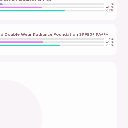
15
%
48
%
67
%
ld Double Wear Radiance Foundation SPF50+ PA+++
13
%
49
%
63
%