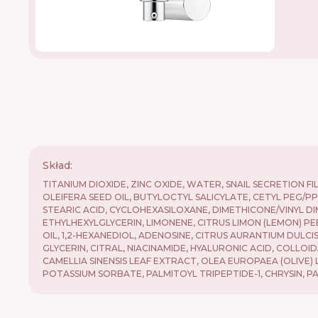
Skład:
TITANIUM DIOXIDE, ZINC OXIDE, WATER, SNAIL SECRETION 
OLEIFERA SEED OIL, BUTYLOCTYL SALICYLATE, CETYL PEG/
STEARIC ACID, CYCLOHEXASILOXANE, DIMETHICONE/VINYL D
ETHYLHEXYLGLYCERIN, LIMONENE, CITRUS LIMON (LEMON) 
OIL, 1,2-HEXANEDIOL, ADENOSINE, CITRUS AURANTIUM DULCIS 
GLYCERIN, CITRAL, NIACINAMIDE, HYALURONIC ACID, COL
CAMELLIA SINENSIS LEAF EXTRACT, OLEA EUROPAEA (OLIVE)
POTASSIUM SORBATE, PALMITOYL TRIPEPTIDE-1, CHRYSIN, PA