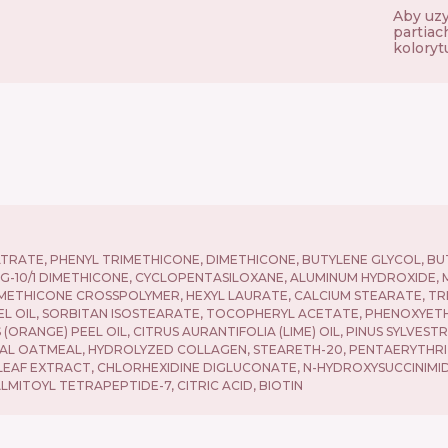
Aby uzy
partiac
kolorytu
FILTRATE, PHENYL TRIMETHICONE, DIMETHICONE, BUTYLENE GLYCOL, 
PPG-10/1 DIMETHICONE, CYCLOPENTASILOXANE, ALUMINUM HYDROXIDE,
IMETHICONE CROSSPOLYMER, HEXYL LAURATE, CALCIUM STEARATE, TR
PEEL OIL, SORBITAN ISOSTEARATE, TOCOPHERYL ACETATE, PHENOXYE
(ORANGE) PEEL OIL, CITRUS AURANTIFOLIA (LIME) OIL, PINUS SYLVESTR
LOIDAL OATMEAL, HYDROLYZED COLLAGEN, STEARETH-20, PENTAERYTH
 LEAF EXTRACT, CHLORHEXIDINE DIGLUCONATE, N-HYDROXYSUCCINIMIDE
LMITOYL TETRAPEPTIDE-7, CITRIC ACID, BIOTIN