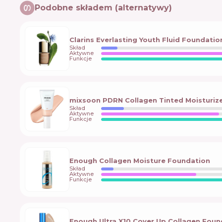
Podobne składem (alternatywy)
Clarins Everlasting Youth Fluid Foundatio
Skład
Aktywne
Funkcje
mixsoon PDRN Collagen Tinted Moisturiz
Skład
Aktywne
Funkcje
Enough Collagen Moisture Foundation
Skład
Aktywne
Funkcje
Enough Ultra X10 Cover Up Collagen Foun