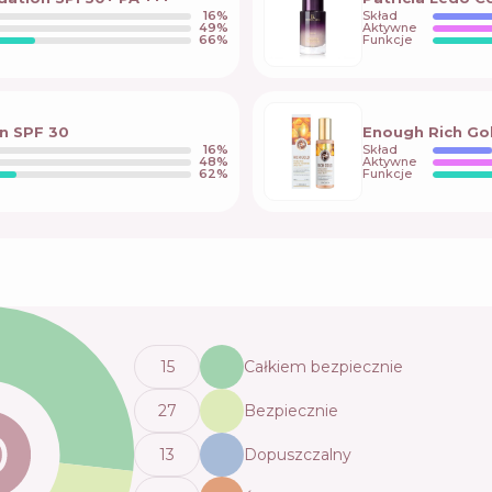
16
%
Skład
49
%
Aktywne
66
%
Funkcje
n SPF 30
Enough Rich Go
16
%
Skład
48
%
Aktywne
62
%
Funkcje
15
Całkiem bezpiecznie
27
Bezpiecznie
13
Dopuszczalny