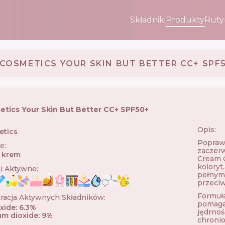
Składniki
Produkty
Ruty
 COSMETICS YOUR SKIN BUT BETTER CC+ SPF
etics Your Skin But Better CC+ SPF50+
Opis:
etics
🇺🇸
Popraw 
ie
:
zaczerw
 krem
Cream O
koloryt
ki Aktywne
:
pełnym 
przeciw
Formuła
racja Aktywnych Składników
:
pomaga
oxide
:
6.3
%
jędrnoś
ium dioxide
:
9
%
chronio