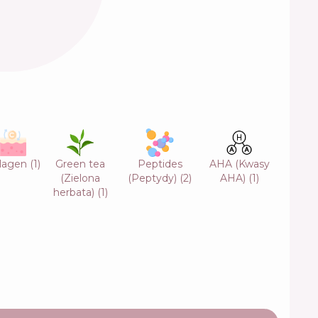
lagen
(
1
)
Green tea
Peptides
AHA (Kwasy
(Zielona
(Peptydy)
(
2
)
AHA)
(
1
)
herbata)
(
1
)