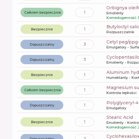
orbignya olei
1
Całkiem bezpiecznie
Emolienty
Komedogenność: 1
butyloctyl sali
1
Bezpiecznie
Rozpuszczalnik
cetyl peg/pp
3
Dopuszczalny
Emulgatory
Surf
cyclopentasi
3
Dopuszczalny
Emolienty
Rozpu
aluminum hyd
1
Bezpiecznie
Humektanty
Kont
magnesium su
1
Całkiem bezpiecznie
Kontrola lepkości
polyglyceryl-
1
Dopuszczalny
Emulgatory
Stearic Acid
1
Bezpiecznie
Emolienty
Kontro
Komedogenność: 2
cyclohexasilo
2
Dopuszczalny