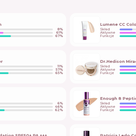
n
Lumene CC Colo
8
%
Skład
61
%
Aktywne
67
%
Funkcje
er
Dr.Hedison Mira
11
%
Skład
57
%
Aktywne
65
%
Funkcje
Enough 8 Pepti
6
%
Skład
46
%
Aktywne
62
%
Funkcje
dation SPF50+ PA +++
Patricia Ledo C