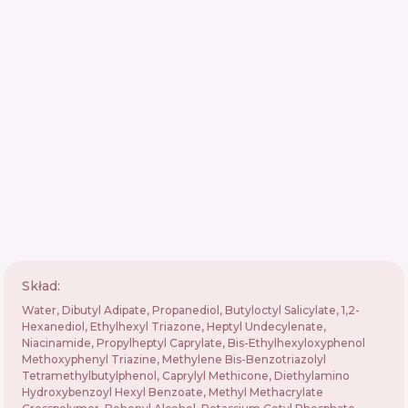
Skład:
Water, Dibutyl Adipate, Propanediol, Butyloctyl Salicylate, 1,2-
Hexanediol, Ethylhexyl Triazone, Heptyl Undecylenate,
Niacinamide, Propylheptyl Caprylate, Bis-Ethylhexyloxyphenol
Methoxyphenyl Triazine, Methylene Bis-Benzotriazolyl
Tetramethylbutylphenol, Caprylyl Methicone, Diethylamino
Hydroxybenzoyl Hexyl Benzoate, Methyl Methacrylate