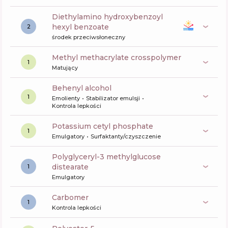
diethylamino hydroxybenzoyl
hexyl benzoate
2
środek przeciwsłoneczny
methyl methacrylate crosspolymer
1
Matujący
behenyl alcohol
1
Emolienty
Stabilizator emulsji
Kontrola lepkości
potassium cetyl phosphate
1
Emulgatory
Surfaktanty/czyszczenie
polyglyceryl-3 methylglucose
distearate
1
Emulgatory
carbomer
1
Kontrola lepkości