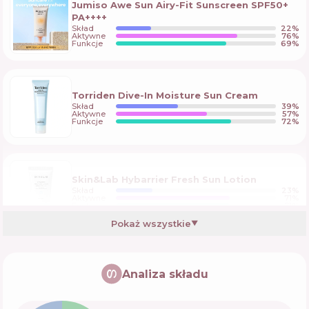
Jumiso Awe Sun Airy-Fit Sunscreen SPF50+
PA++++
Skład
22
%
Aktywne
76
%
Funkcje
69
%
Torriden Dive-In Moisture Sun Cream
Skład
39
%
Aktywne
57
%
Funkcje
72
%
Skin&Lab Hybarrier Fresh Sun Lotion
Skład
23
%
Aktywne
71
%
Funkcje
71
%
Pokaż wszystkie
▼
Dr.Ceuracle Hyal Reyouth Moist Sun SPF
50/PA++++
Analiza składu
Skład
24
%
Aktywne
66
%
Funkcje
71
%