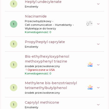
heptyl undecylenate
1
Emolienty
niacinamide
Przeciwtrądzikowy
1
Cell communication
Humektanty
Wybielające do twarzy
Komedogenność: 0
propylheptyl caprylate
1
Emolienty
bis-ethylhexyloxyphenol
methoxyphenyl triazine
1
środek przeciwsłoneczny
!
Ograniczone w USA
Komedogenność: 0
methylene bis-benzotriazolyl
tetramethylbutylphenol
1
środek przeciwsłoneczny
caprylyl methicone
1
Emolienty