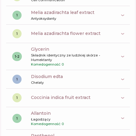
Cell communication
melia azadirachta leaf extract
1
Antyoksydanty
melia azadirachta flower extract
1
glycerin
Składnik identyczny ze ludzkiej skórze
1-2
Humektanty
Komedogenność: 0
disodium edta
1
Chelaty
coccinia indica fruit extract
1
allantoin
1
Łagodzący
Komedogenność: 0
panthenol