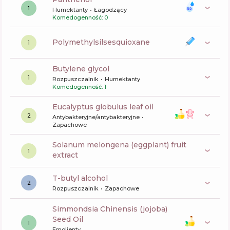
1
Humektanty
Łagodzący
Komedogenność: 0
polymethylsilsesquioxane
1
butylene glycol
1
Rozpuszczalnik
Humektanty
Komedogenność: 1
eucalyptus globulus leaf oil
2
Antybakteryjne/antybakteryjne
Zapachowe
solanum melongena (eggplant) fruit
1
extract
t-butyl alcohol
2
Rozpuszczalnik
Zapachowe
Simmondsia Chinensis (jojoba)
Seed Oil
1
Emolienty