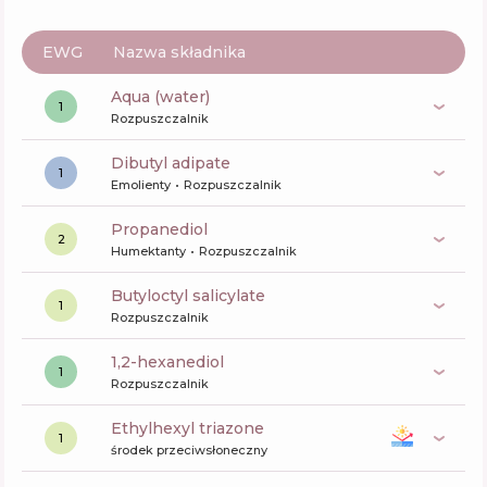
EWG
Nazwa składnika
aqua (water)
1
Rozpuszczalnik
dibutyl adipate
1
Emolienty
Rozpuszczalnik
propanediol
2
Humektanty
Rozpuszczalnik
butyloctyl salicylate
1
Rozpuszczalnik
1,2-hexanediol
1
Rozpuszczalnik
ethylhexyl triazone
1
środek przeciwsłoneczny