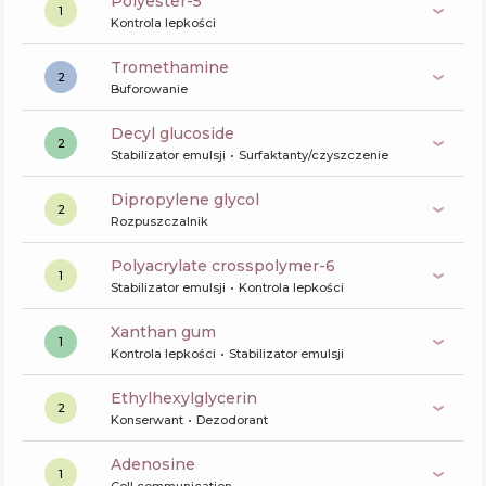
polyester-5
1
Kontrola lepkości
tromethamine
2
Buforowanie
decyl glucoside
2
Stabilizator emulsji
Surfaktanty/czyszczenie
dipropylene glycol
2
Rozpuszczalnik
polyacrylate crosspolymer-6
1
Stabilizator emulsji
Kontrola lepkości
xanthan gum
1
Kontrola lepkości
Stabilizator emulsji
ethylhexylglycerin
2
Konserwant
Dezodorant
Adenosine
1