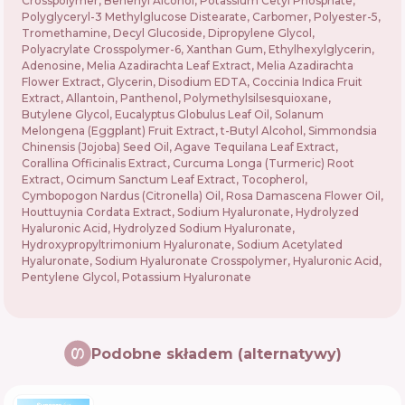
Crosspolymer, Behenyl Alcohol, Potassium Cetyl Phosphate,
Polyglyceryl-3 Methylglucose Distearate, Carbomer, Polyester-5,
Tromethamine, Decyl Glucoside, Dipropylene Glycol,
Polyacrylate Crosspolymer-6, Xanthan Gum, Ethylhexylglycerin,
Adenosine, Melia Azadirachta Leaf Extract, Melia Azadirachta
Flower Extract, Glycerin, Disodium EDTA, Coccinia Indica Fruit
Extract, Allantoin, Panthenol, Polymethylsilsesquioxane,
Butylene Glycol, Eucalyptus Globulus Leaf Oil, Solanum
Melongena (Eggplant) Fruit Extract, t-Butyl Alcohol, Simmondsia
Chinensis (Jojoba) Seed Oil, Agave Tequilana Leaf Extract,
Corallina Officinalis Extract, Curcuma Longa (Turmeric) Root
Extract, Ocimum Sanctum Leaf Extract, Tocopherol,
Cymbopogon Nardus (Citronella) Oil, Rosa Damascena Flower Oil,
Houttuynia Cordata Extract, Sodium Hyaluronate, Hydrolyzed
Hyaluronic Acid, Hydrolyzed Sodium Hyaluronate,
Hydroxypropyltrimonium Hyaluronate, Sodium Acetylated
Hyaluronate, Sodium Hyaluronate Crosspolymer, Hyaluronic Acid,
Pentylene Glycol, Potassium Hyaluronate
Podobne składem (alternatywy)