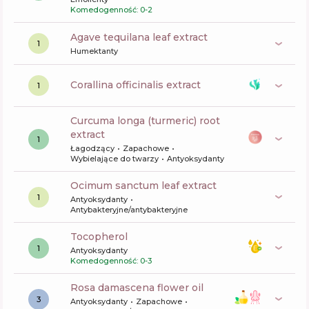
Komedogenność: 0-2
agave tequilana leaf extract
1
Humektanty
corallina officinalis extract
1
curcuma longa (turmeric) root
extract
1
Łagodzący
Zapachowe
Wybielające do twarzy
Antyoksydanty
ocimum sanctum leaf extract
1
Antyoksydanty
Antybakteryjne/antybakteryjne
tocopherol
1
Antyoksydanty
Komedogenność: 0-3
rosa damascena flower oil
3
Antyoksydanty
Zapachowe