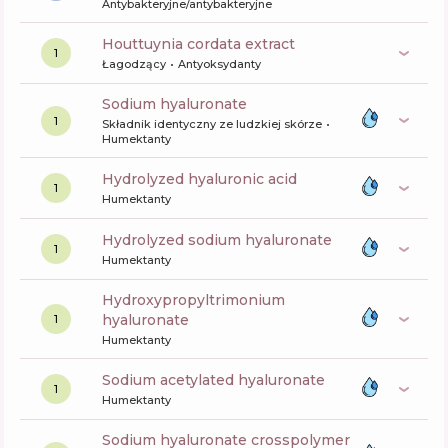
Antybakteryjne/antybakteryjne
houttuynia cordata extract
1
Łagodzący
Antyoksydanty
sodium hyaluronate
1
Składnik identyczny ze ludzkiej skórze
Humektanty
hydrolyzed hyaluronic acid
1
Humektanty
hydrolyzed sodium hyaluronate
1
Humektanty
hydroxypropyltrimonium
hyaluronate
1
Humektanty
sodium acetylated hyaluronate
1
Humektanty
sodium hyaluronate crosspolymer