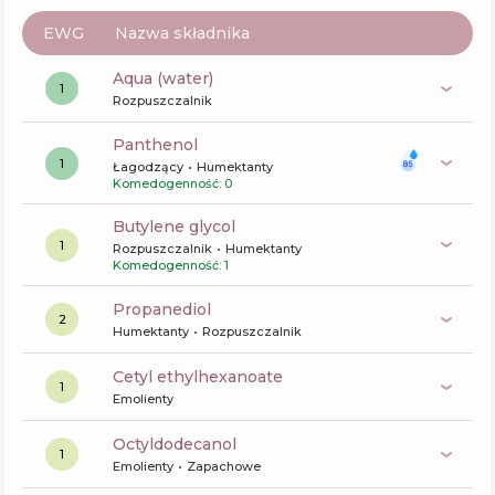
EWG
Nazwa składnika
aqua (water)
1
Rozpuszczalnik
panthenol
1
Łagodzący
Humektanty
Komedogenność: 0
butylene glycol
1
Rozpuszczalnik
Humektanty
Komedogenność: 1
propanediol
2
Humektanty
Rozpuszczalnik
cetyl ethylhexanoate
1
Emolienty
octyldodecanol
1
Emolienty
Zapachowe