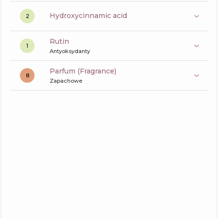
hydroxycinnamic acid
2
rutin
1
Antyoksydanty
Parfum (Fragrance)
8
Zapachowe