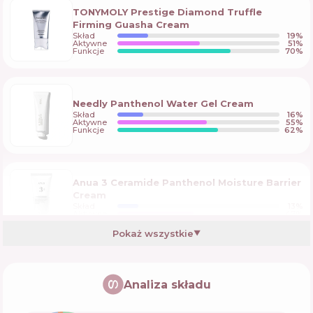
TONYMOLY Prestige Diamond Truffle
Firming Guasha Cream
Skład
19
%
Aktywne
51
%
Funkcje
70
%
Needly Panthenol Water Gel Cream
Skład
16
%
Aktywne
55
%
Funkcje
62
%
Anua 3 Ceramide Panthenol Moisture Barrier
Cream
Skład
13
%
Aktywne
47
%
Funkcje
67
%
Pokaż wszystkie
▼
Cos De BAHA Hyaluronic Acid Cream
Analiza składu
Skład
14
%
Aktywne
47
%
Funkcje
64
%