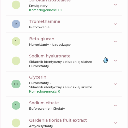
sorbitan isostearate
1
Emulgatory
Komedogenność: 1-2
tromethamine
2
Buforowanie
beta-glucan
1
Humektanty
Łagodzący
sodium hyaluronate
1
Składnik identyczny ze ludzkiej skórze
Humektanty
glycerin
Humektanty
1-2
Składnik identyczny ze ludzkiej skórze
Komedogenność: 0
sodium citrate
1
Buforowanie
Chelaty
gardenia florida fruit extract
1
Antyoksydanty