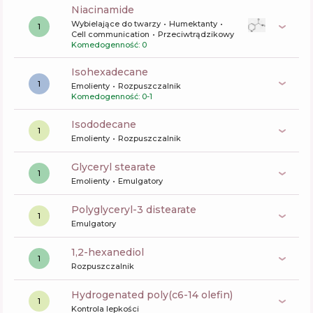
niacinamide
Wybielające do twarzy
Humektanty
1
Cell communication
Przeciwtrądzikowy
Komedogenność: 0
Isohexadecane
1
Emolienty
Rozpuszczalnik
Komedogenność: 0-1
isododecane
1
Emolienty
Rozpuszczalnik
glyceryl stearate
1
Emolienty
Emulgatory
polyglyceryl-3 distearate
1
Emulgatory
1,2-hexanediol
1
Rozpuszczalnik
hydrogenated poly(c6-14 olefin)
1
Kontrola lepkości