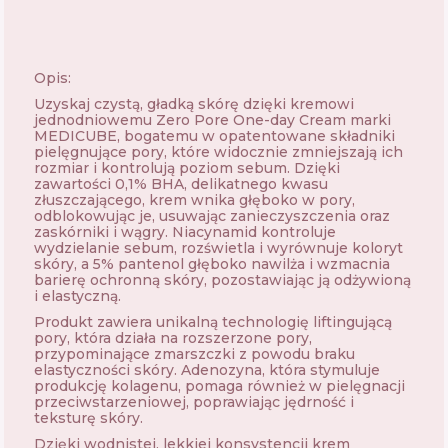
Opis:
Uzyskaj czystą, gładką skórę dzięki kremowi
jednodniowemu Zero Pore One-day Cream marki
MEDICUBE, bogatemu w opatentowane składniki
pielęgnujące pory, które widocznie zmniejszają ich
rozmiar i kontrolują poziom sebum. Dzięki
zawartości 0,1% BHA, delikatnego kwasu
złuszczającego, krem ​​wnika głęboko w pory,
odblokowując je, usuwając zanieczyszczenia oraz
zaskórniki i wągry. Niacynamid kontroluje
wydzielanie sebum, rozświetla i wyrównuje koloryt
skóry, a 5% pantenol głęboko nawilża i wzmacnia
barierę ochronną skóry, pozostawiając ją odżywioną
i elastyczną.
Produkt zawiera unikalną technologię liftingującą
pory, która działa na rozszerzone pory,
przypominające zmarszczki z powodu braku
elastyczności skóry. Adenozyna, która stymuluje
produkcję kolagenu, pomaga również w pielęgnacji
przeciwstarzeniowej, poprawiając jędrność i
teksturę skóry.
Dzięki wodnistej, lekkiej konsystencji krem ​​