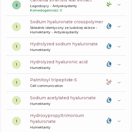
camellia sinensis leaf extract
2
Łagodzący
Antyoksydanty
Komedogenność: 0
sodium hyaluronate crosspolymer
1
Składnik identyczny ze ludzkiej skórze
Humektanty
Antyoksydanty
hydrolyzed sodium hyaluronate
1
Humektanty
hydrolyzed hyaluronic acid
1
Humektanty
palmitoyl tripeptide-5
1
Cell communication
sodium acetylated hyaluronate
1
Humektanty
hydroxypropyltrimonium
hyaluronate
1
Humektanty