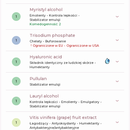
myristyl alcohol
Emolienty
Kontrola lepkości
1
Stabilizator emulsji
Komedogenność: 2
trisodium phosphate
1
Chelaty
Buforowanie
!
Ograniczone w EU
•
Ograniczone w USA
hyaluronic acid
1
Składnik identyczny ze ludzkiej skórze
Humektanty
pullulan
1
Stabilizator emulsji
lauryl alcohol
1
Kontrola lepkości
Emolienty
Emulgatory
Stabilizator emulsji
vitis vinifera (grape) fruit extract
1
Łagodzący
Antyoksydanty
Humektanty
Antybakteryjne/antybakteryjne