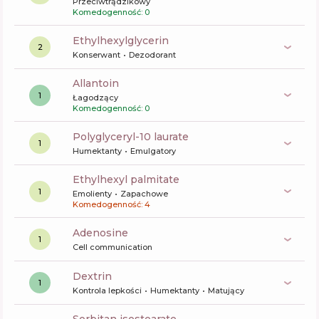
Przeciwtrądzikowy
Komedogenność: 0
ethylhexylglycerin
2
Konserwant
Dezodorant
allantoin
1
Łagodzący
Komedogenność: 0
polyglyceryl-10 laurate
1
Humektanty
Emulgatory
ethylhexyl palmitate
1
Emolienty
Zapachowe
Komedogenność: 4
Adenosine
1
Cell communication
dextrin
1
Kontrola lepkości
Humektanty
Matujący