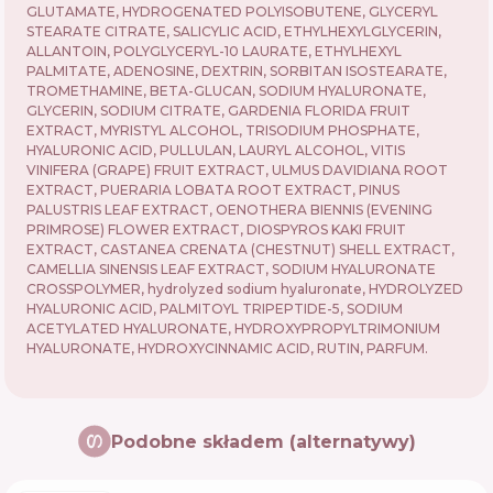
GLUTAMATE, HYDROGENATED POLYISOBUTENE, GLYCERYL
STEARATE CITRATE, SALICYLIC ACID, ETHYLHEXYLGLYCERIN,
ALLANTOIN, POLYGLYCERYL-10 LAURATE, ETHYLHEXYL
PALMITATE, ADENOSINE, DEXTRIN, SORBITAN ISOSTEARATE,
TROMETHAMINE, BETA-GLUCAN, SODIUM HYALURONATE,
GLYCERIN, SODIUM CITRATE, GARDENIA FLORIDA FRUIT
EXTRACT, MYRISTYL ALCOHOL, TRISODIUM PHOSPHATE,
HYALURONIC ACID, PULLULAN, LAURYL ALCOHOL, VITIS
VINIFERA (GRAPE) FRUIT EXTRACT, ULMUS DAVIDIANA ROOT
EXTRACT, PUERARIA LOBATA ROOT EXTRACT, PINUS
PALUSTRIS LEAF EXTRACT, OENOTHERA BIENNIS (EVENING
PRIMROSE) FLOWER EXTRACT, DIOSPYROS KAKI FRUIT
EXTRACT, CASTANEA CRENATA (CHESTNUT) SHELL EXTRACT,
CAMELLIA SINENSIS LEAF EXTRACT, SODIUM HYALURONATE
CROSSPOLYMER, hydrolyzed sodium hyaluronate, HYDROLYZED
HYALURONIC ACID, PALMITOYL TRIPEPTIDE-5, SODIUM
ACETYLATED HYALURONATE, HYDROXYPROPYLTRIMONIUM
HYALURONATE, HYDROXYCINNAMIC ACID, RUTIN, PARFUM.
Podobne składem (alternatywy)