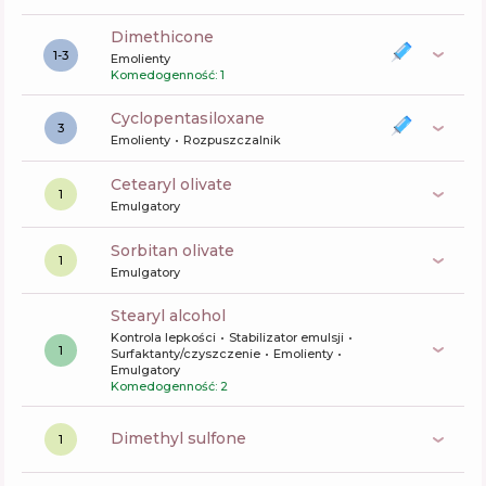
dimethicone
1-3
Emolienty
Komedogenność: 1
cyclopentasiloxane
3
Emolienty
Rozpuszczalnik
cetearyl olivate
1
Emulgatory
sorbitan olivate
1
Emulgatory
stearyl alcohol
Kontrola lepkości
Stabilizator emulsji
1
Surfaktanty/czyszczenie
Emolienty
Emulgatory
Komedogenność: 2
dimethyl sulfone
1