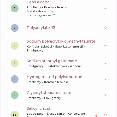
cetyl alcohol
Emolienty
Kontrola lepkości
1
Stabilizator emulsji
Komedogenność: 2
polyacrylate-13
2
sodium polyacryloyldimethyl taurate
1
Kontrola lepkości
Stabilizator emulsji
Emulgatory
sodium stearoyl glutamate
1
Emulgatory
Surfaktanty/czyszczenie
hydrogenated polyisobutene
1
Emolienty
Kontrola lepkości
glyceryl stearate citrate
1
Emolienty
Emulgatory
salicylic acid
Łagodzący
Złuszczanie
Konserwant
1-3