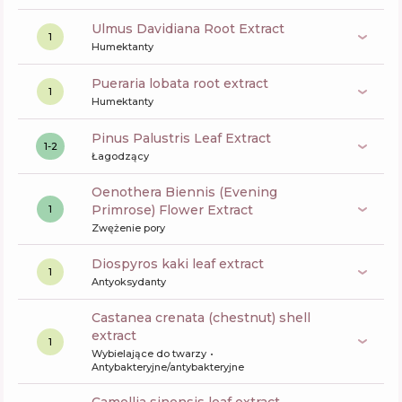
Ulmus Davidiana Root Extract
1
Humektanty
pueraria lobata root extract
1
Humektanty
Pinus Palustris Leaf Extract
1-2
Łagodzący
Oenothera Biennis (Evening
Primrose) Flower Extract
1
Zwężenie pory
diospyros kaki leaf extract
1
Antyoksydanty
castanea crenata (chestnut) shell
extract
1
Wybielające do twarzy
Antybakteryjne/antybakteryjne