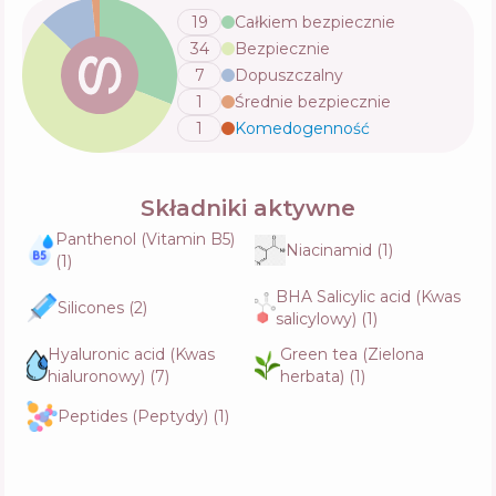
19
Całkiem bezpiecznie
34
Bezpiecznie
Round Lab Pine Calming Cica Cream Plus
7
Dopuszczalny
Skład
22
%
1
Średnie bezpiecznie
Aktywne
37
%
Funkcje
66
%
1
Komedogenność
💬
Składniki aktywne
medicube Deep Lifting Age Repair Cream
Skład
17
%
Panthenol (Vitamin B5)
Aktywne
38
%
Niacinamid
(
1
)
Funkcje
70
%
(
1
)
BHA Salicylic acid (Kwas
Silicones
(
2
)
salicylowy)
(
1
)
SKINSOO LuminaCell Exosome Cream
Hyaluronic acid (Kwas
Green tea (Zielona
Skład
7
%
Aktywne
49
%
hialuronowy)
(
7
)
herbata)
(
1
)
Funkcje
66
%
Peptides (Peptydy)
(
1
)
Purito Seoul Hydro Wave Deep Sea Cream
Skład
10
%