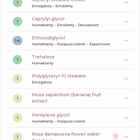
1
Emulgatory
Emolienty
caprylyl glycol
1
Humektanty
Emolienty
Dezodorant
Ethoxydiglycol
1-4
Humektanty
Rozpuszczalnik
Zapachowe
trehalose
1
Humektanty
polyglyceryl-10 stearate
1
Emulgatory
musa sapientum (banana) fruit
1
extract
pentylene glycol
1
Humektanty
Rozpuszczalnik
rosa damascena flower water
1