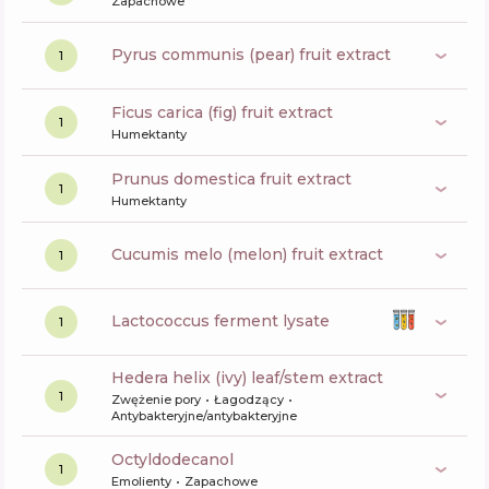
Zapachowe
pyrus communis (pear) fruit extract
1
ficus carica (fig) fruit extract
1
Humektanty
prunus domestica fruit extract
1
Humektanty
cucumis melo (melon) fruit extract
1
lactococcus ferment lysate
1
hedera helix (ivy) leaf/stem extract
1
Zwężenie pory
Łagodzący
Antybakteryjne/antybakteryjne
octyldodecanol
1
Emolienty
Zapachowe