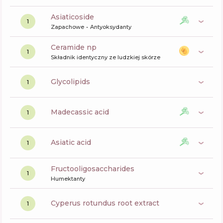
asiaticoside
1
Zapachowe
Antyoksydanty
ceramide np
1
Składnik identyczny ze ludzkiej skórze
glycolipids
1
madecassic acid
1
asiatic acid
1
fructooligosaccharides
1
Humektanty
cyperus rotundus root extract
1