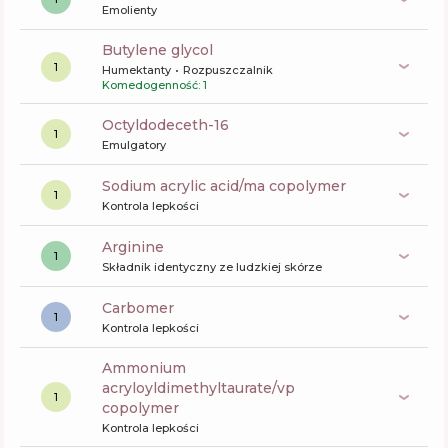
Emolienty
butylene glycol
1
Humektanty
Rozpuszczalnik
Komedogenność: 1
octyldodeceth-16
1
Emulgatory
sodium acrylic acid/ma copolymer
1
Kontrola lepkości
arginine
1
Składnik identyczny ze ludzkiej skórze
carbomer
1
Kontrola lepkości
ammonium
acryloyldimethyltaurate/vp
1
copolymer
Kontrola lepkości