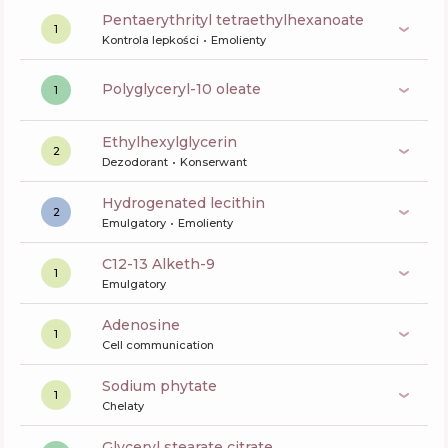
pentaerythrityl tetraethylhexanoate
1
Kontrola lepkości
Emolienty
polyglyceryl-10 oleate
1
ethylhexylglycerin
2
Dezodorant
Konserwant
hydrogenated lecithin
2
Emulgatory
Emolienty
C12-13 Alketh-9
1
Emulgatory
Adenosine
1
Cell communication
sodium phytate
1
Chelaty
glyceryl stearate citrate