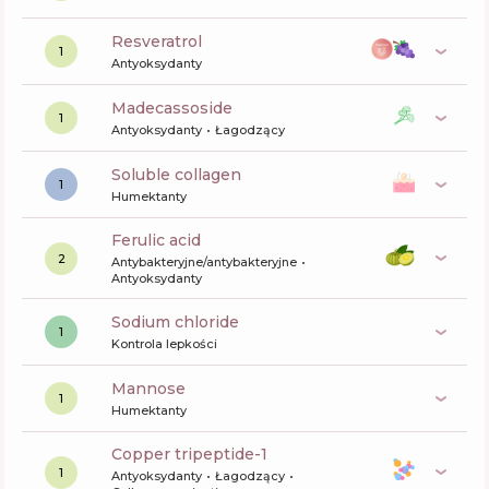
resveratrol
1
Antyoksydanty
madecassoside
1
Antyoksydanty
Łagodzący
soluble collagen
1
Humektanty
ferulic acid
2
Antybakteryjne/antybakteryjne
Antyoksydanty
sodium chloride
1
Kontrola lepkości
mannose
1
Humektanty
copper tripeptide-1
1
Antyoksydanty
Łagodzący