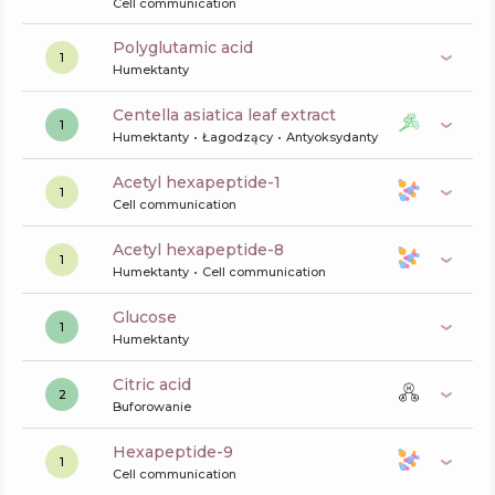
Cell communication
polyglutamic acid
1
Humektanty
centella asiatica leaf extract
1
Humektanty
Łagodzący
Antyoksydanty
acetyl hexapeptide-1
1
Cell communication
acetyl hexapeptide-8
1
Humektanty
Cell communication
glucose
1
Humektanty
citric acid
2
Buforowanie
hexapeptide-9
1
Cell communication