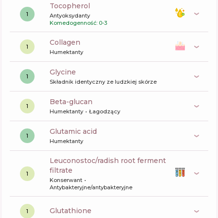
tocopherol
1
Antyoksydanty
Komedogenność: 0-3
collagen
1
Humektanty
glycine
1
Składnik identyczny ze ludzkiej skórze
beta-glucan
1
Humektanty
Łagodzący
glutamic acid
1
Humektanty
leuconostoc/radish root ferment
filtrate
1
Konserwant
Antybakteryjne/antybakteryjne
glutathione
1