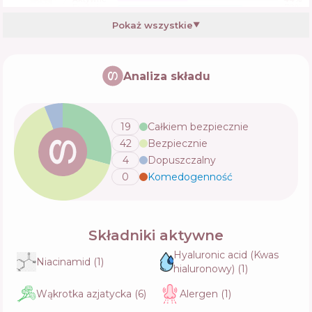
Funkcje
78
%
Pokaż wszystkie
▼
Dr.Althea Pro Lab Multi-Action Infusion
Serum
Analiza składu
Skład
14
%
Aktywne
47
%
Funkcje
71
%
19
Całkiem bezpiecznie
42
Bezpiecznie
Purito Centella Unscented Serum
4
Dopuszczalny
Skład
13
%
Aktywne
45
%
0
Komedogenność
💬
Funkcje
73
%
Składniki aktywne
Purito Centella Green Level Buffet Serum
Skład
12
%
Hyaluronic acid (Kwas
Aktywne
44
%
Niacinamid
(
1
)
Funkcje
74
%
hialuronowy)
(
1
)
Wąkrotka azjatycka
(
6
)
Alergen
(
1
)