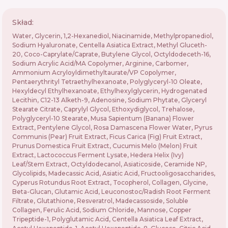
Skład:
Water, Glycerin, 1,2-Hexanediol, Niacinamide, Methylpropanediol,
Sodium Hyaluronate, Centella Asiatica Extract, Methyl Gluceth-
20, Coco-Caprylate/Caprate, Butylene Glycol, Octyldodeceth-16,
Sodium Acrylic Acid/MA Copolymer, Arginine, Carbomer,
Ammonium Acryloyldimethyltaurate/VP Copolymer,
Pentaerythrityl Tetraethylhexanoate, Polyglyceryl-10 Oleate,
Hexyldecyl Ethylhexanoate, Ethylhexylglycerin, Hydrogenated
Lecithin, C12-13 Alketh-9, Adenosine, Sodium Phytate, Glyceryl
Stearate Citrate, Caprylyl Glycol, Ethoxydiglycol, Trehalose,
Polyglyceryl-10 Stearate, Musa Sapientum (Banana) Flower
Extract, Pentylene Glycol, Rosa Damascena Flower Water, Pyrus
Communis (Pear) Fruit Extract, Ficus Carica (Fig) Fruit Extract,
Prunus Domestica Fruit Extract, Cucumis Melo (Melon) Fruit
Extract, Lactococcus Ferment Lysate, Hedera Helix (Ivy)
Leaf/Stem Extract, Octyldodecanol, Asiaticoside, Ceramide NP,
Glycolipids, Madecassic Acid, Asiatic Acid, Fructooligosaccharides,
Cyperus Rotundus Root Extract, Tocopherol, Collagen, Glycine,
Beta-Glucan, Glutamic Acid, Leuconostoc/Radish Root Ferment
Filtrate, Glutathione, Resveratrol, Madecassoside, Soluble
Collagen, Ferulic Acid, Sodium Chloride, Mannose, Copper
Tripeptide-1, Polyglutamic Acid, Centella Asiatica Leaf Extract,