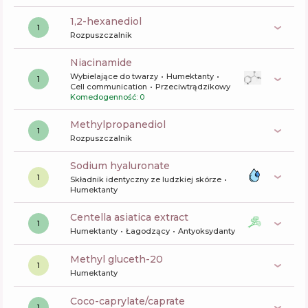
1,2-hexanediol
1
Rozpuszczalnik
niacinamide
Wybielające do twarzy
Humektanty
1
Cell communication
Przeciwtrądzikowy
Komedogenność: 0
methylpropanediol
1
Rozpuszczalnik
sodium hyaluronate
1
Składnik identyczny ze ludzkiej skórze
Humektanty
centella asiatica extract
1
Humektanty
Łagodzący
Antyoksydanty
methyl gluceth-20
1
Humektanty
coco-caprylate/caprate
1