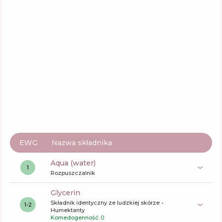
EWG
Nazwa składnika
aqua (water)
1
Rozpuszczalnik
glycerin
Składnik identyczny ze ludzkiej skórze
1-2
Humektanty
Komedogenność: 0