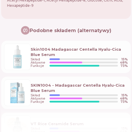
Acetyl Hexapeptide-1, Acetyl Hexapeptide-8, Glucose, Citric Acid,
Hexapeptide-9
Podobne składem (alternatywy)
Skin1004 Madagascar Centella Hyalu-Cica
Blue Serum
Skład
15
%
Aktywne
48
%
Funkcje
73
%
SKIN1004 - Madagascar Centella Hyalu-Cica
Blue Serum
Skład
15
%
Aktywne
48
%
Funkcje
73
%
VT Rice Ceramide Serum
Skład
13
%
Aktywne
44
%