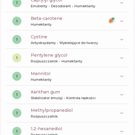
caprylyl glycol
1
Emolienty
Dezodorant
Humektanty
beta-carotene
1
Humektanty
cystine
1
Antyoksydanty
Wybielające do twarzy
pentylene glycol
1
Rozpuszczalnik
Humektanty
mannitol
1
Humektanty
xanthan gum
1
Stabilizator emulsji
Kontrola lepkości
methylpropanediol
1
Rozpuszczalnik
1,2-hexanediol
1
Rozpuszczalnik