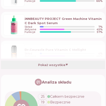
Funkcje
66
%
iNNBEAUTY PROJECT Green Machine Vitamin
C Dark Spot Serum
Skład
7
%
Aktywne
45
%
Funkcje
57
%
Dr.Ceuracle Pure Vitamin C Mellight
Skład
4
%
Aktywne
46
%
Funkcje
60
%
Pokaż wszystkie
▼
Missha Vita C Plus Spot Correcting & Firming
Ampoule
Analiza składu
Skład
10
%
Aktywne
33
%
Funkcje
68
%
25
Całkiem bezpiecznie
19
Bezpiecznie
Some By Mi AHA.BHA.PHA 30 Days Miracle