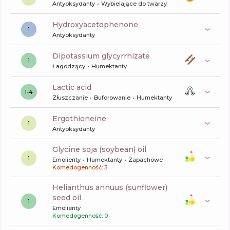
Antyoksydanty
Wybielające do twarzy
Hydroxyacetophenone
1
Antyoksydanty
dipotassium glycyrrhizate
1
Łagodzący
Humektanty
lactic acid
1-4
Złuszczanie
Buforowanie
Humektanty
ergothioneine
1
Antyoksydanty
glycine soja (soybean) oil
1
Emolienty
Humektanty
Zapachowe
Komedogenność: 3
helianthus annuus (sunflower)
seed oil
1
Emolienty
Komedogenność: 0