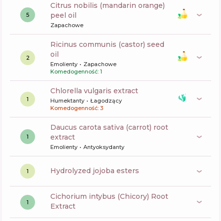
citrus nobilis (mandarin orange)
peel oil
5
Zapachowe
ricinus communis (castor) seed
oil
2
Emolienty
Zapachowe
Komedogenność: 1
chlorella vulgaris extract
1
Humektanty
Łagodzący
Komedogenność: 3
daucus carota sativa (carrot) root
extract
1
Emolienty
Antyoksydanty
hydrolyzed jojoba esters
1
Cichorium intybus (Chicory) Root
1
Extract