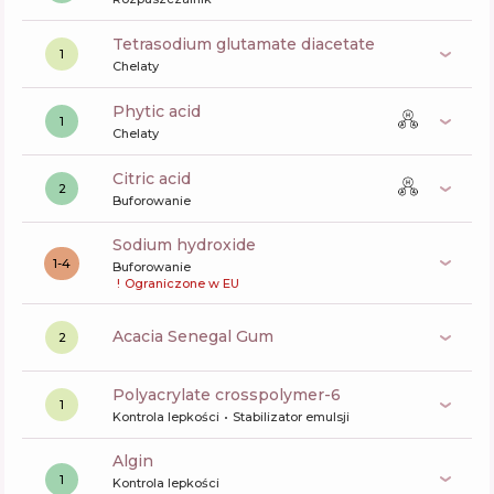
tetrasodium glutamate diacetate
1
Chelaty
phytic acid
1
Chelaty
citric acid
2
Buforowanie
sodium hydroxide
1-4
Buforowanie
!
Ograniczone w EU
Acacia Senegal Gum
2
polyacrylate crosspolymer-6
1
Kontrola lepkości
Stabilizator emulsji
algin
1
Kontrola lepkości