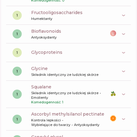
Komedogenność: 0
fructooligosaccharides
1
Humektanty
bioflavonoids
1
Antyoksydanty
glycoproteins
1
glycine
1
Składnik identyczny ze ludzkiej skórze
squalane
Składnik identyczny ze ludzkiej skórze
1
Emolienty
Komedogenność: 1
ascorbyl methylsilanol pectinate
1
Kontrola lepkości
Wybielające do twarzy
Antyoksydanty