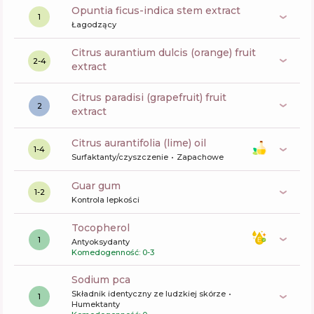
opuntia ficus-indica stem extract
1
Łagodzący
citrus aurantium dulcis (orange) fruit
2-4
extract
citrus paradisi (grapefruit) fruit
2
extract
citrus aurantifolia (lime) oil
1-4
Surfaktanty/czyszczenie
Zapachowe
guar gum
1-2
Kontrola lepkości
tocopherol
1
Antyoksydanty
Komedogenność: 0-3
sodium pca
Składnik identyczny ze ludzkiej skórze
1
Humektanty