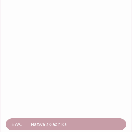
Lalarecipe Yuzu Vita-C Ampoule
Skład
4
%
Aktywne
33
%
Funkcje
67
%
Mario Badescu Vitamin C Serum
Skład
5
%
Aktywne
38
%
Funkcje
54
%
EWG
Nazwa składnika