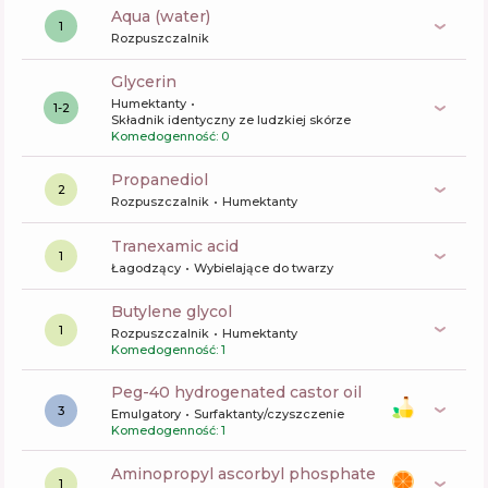
aqua (water)
1
Rozpuszczalnik
glycerin
Humektanty
1-2
Składnik identyczny ze ludzkiej skórze
Komedogenność: 0
propanediol
2
Rozpuszczalnik
Humektanty
tranexamic acid
1
Łagodzący
Wybielające do twarzy
butylene glycol
1
Rozpuszczalnik
Humektanty
Komedogenność: 1
peg-40 hydrogenated castor oil
3
Emulgatory
Surfaktanty/czyszczenie
Komedogenność: 1
aminopropyl ascorbyl phosphate
1