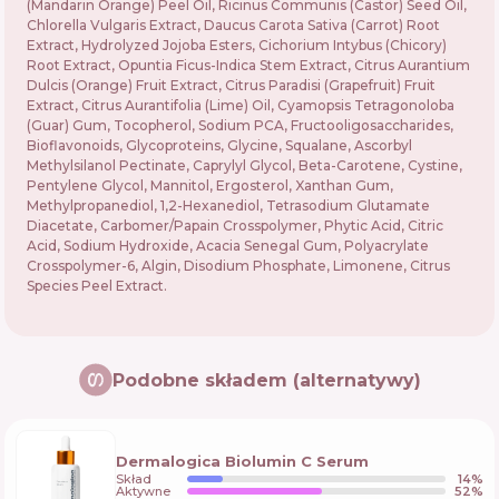
(Mandarin Orange) Peel Oil, Ricinus Communis (Castor) Seed Oil,
Chlorella Vulgaris Extract, Daucus Carota Sativa (Carrot) Root
Extract, Hydrolyzed Jojoba Esters, Cichorium Intybus (Chicory)
Root Extract, Opuntia Ficus-Indica Stem Extract, Citrus Aurantium
Dulcis (Orange) Fruit Extract, Citrus Paradisi (Grapefruit) Fruit
Extract, Citrus Aurantifolia (Lime) Oil, Cyamopsis Tetragonoloba
(Guar) Gum, Tocopherol, Sodium PCA, Fructooligosaccharides,
Bioflavonoids, Glycoproteins, Glycine, Squalane, Ascorbyl
Methylsilanol Pectinate, Caprylyl Glycol, Beta-Carotene, Cystine,
Pentylene Glycol, Mannitol, Ergosterol, Xanthan Gum,
Methylpropanediol, 1,2-Hexanediol, Tetrasodium Glutamate
Diacetate, Carbomer/Papain Crosspolymer, Phytic Acid, Citric
Acid, Sodium Hydroxide, Acacia Senegal Gum, Polyacrylate
Crosspolymer-6, Algin, Disodium Phosphate, Limonene, Citrus
Species Peel Extract.
Podobne składem (alternatywy)
Dermalogica Biolumin C Serum
Skład
14
%
Aktywne
52
%